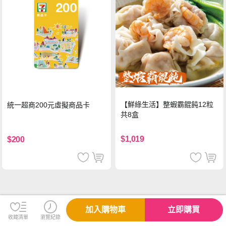
【鮮綠生活】整蝦霸餛飩12粒
統一超商200元虛擬商品卡
共8盒
$1,019
$200
加入購物車
立即購買
收藏清單
瀏覽紀錄