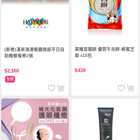
美雅宜蘭餅 優質牛舌餅-蜂蜜芝
(新卷)漢來海港餐廳南部平日自
麻 x15包
助晚餐餐券2張
$439
$2,168
免運