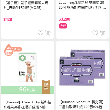
Leadming風暴之眼 雙開式 29
【荖子鍋】荖子經典套餐火鍋
20吋 多功能防爆防刮行李箱-海
券_自助吧吃到飽(MO25)
軍藍
$3,280
$428
免運
【Kirkland Signature 科克蘭】
【Parasol】Clear + Dry 新科技
三層抽取衛生紙 120張x24包x2
水凝果凍褲-工藝升級版 5號/XL