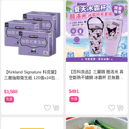
【百科良品】三麗鷗 酷洛米 真
【Kirkland Signature 科克蘭】
空斷熱不鏽鋼 冰霸杯 巨無霸鋼
三層抽取衛生紙 120張x24包x3
杯 保冰保溫飲料杯 隨行杯 900
串/箱
ml-信封款(贈手提杯套)
$491
$1,580
免運
免運