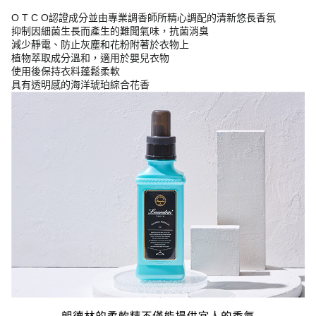
O T C O認證成分並由專業調香師所精心調配的清新悠長香氛
抑制因細菌生長而產生的難聞氣味，抗菌消臭
減少靜電、防止灰塵和花粉附著於衣物上
植物萃取成分溫和，適用於嬰兒衣物
使用後保持衣料蓬鬆柔軟
具有透明感的海洋琥珀綜合花香