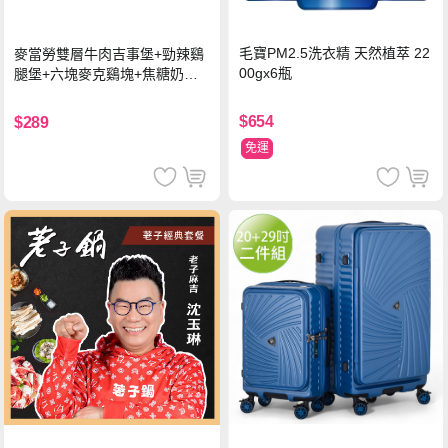
毛寶PM2.5洗衣精 天然植萃 22
麥當勞雙層牛肉吉事堡+勁辣鷄
00gx6瓶
腿堡+六塊麥克鷄塊+焦糖奶茶
(冰)*2 好禮即享券
$654
$289
免運