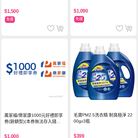
串
超值禮盒組 (96片)
$1,090
$1,500
免運
免運
毛寶PM2.5洗衣精 制臭極淨 22
萬家福/樂家康1000元好禮即享
00gx3瓶
券(餘額型)(本券無法存入錢包
中使用)
$399
$1,000