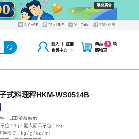
展開廣告
S-CARE
加入LINE
YouTube
FB粉絲團
商品
項
登入
︱
註冊
0
購物車
會員中心
子式料理秤HKM-WS0514B
秤，LED螢幕顯示
單位：1g，最大顯示單位：3kg
式：kg / g / oz / ml