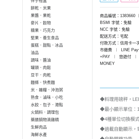
伴手禮盒
餅乾．米果
果醬．果乾
商品編號：1383660
BSMI 字號：免驗
麥片．穀物
NCC 字號：免驗
糖果．巧克力
配送方式：宅配
堅果．養生食品
付款方式：信用卡一
蛋糕．甜點．冰品
市繳費
︱
LINE Pa
油品
+PAY
︱
悠遊付
︱
調味．醬油
MONEY
罐頭．肉鬆
豆干．肉乾
麵條．快煮麵
米．雜糧．沖泡粥
熟食．滷味．小吃
◆料理用磅秤，LE
水餃．包子．港點
◆最小顯示單位：1
火鍋料．調理包
◆4種單位切換模式：kg 
藥膳鍋物滴雞精
生鮮肉品
◆過載自動顯示，
海鮮水產
◆自動關機功能