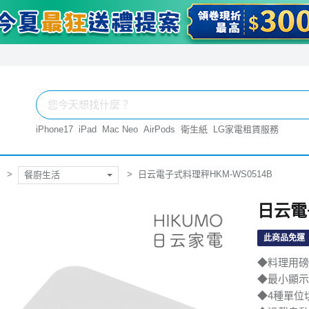
iPhone17
iPad
Mac Neo
AirPods
衛生紙
LG家電租賃服務
日云電子式料理秤HKM-WS0514B
餐廚生活
日云電
此商品免運
◆料理用磅
◆最小顯示
◆4種單位切換模