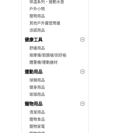
保溫系列‧運動水壺
戶外小物
寵物用品
其他戶外露營周邊
涼感用品
健康工具
舒緩用品
按摩儀/筋膜槍/刮痧板
體重機/運動器材
運動用品
球類用品
健身用品
瑜珈用品
寵物用品
清潔用品
寵物食品
寵物家電