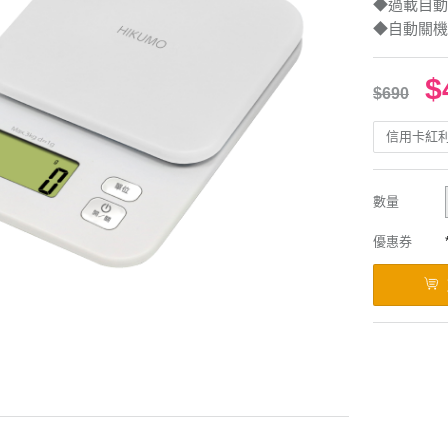
◆過載自動
◆自動關機
$
$690
信用卡紅
數量
優惠券