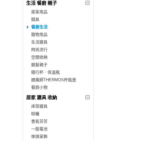
生活 餐廚 親子
居家用品
鍋具
餐廚生活
寵物用品
生活寢具
時尚流行
空間收納
銀髮親子
隨行杯．保溫瓶
膳魔師THERMOS杯瓶壺
餐廚小物
居家 寢具 收納
床架寢具
晾曬
香氣芬芳
一般電池
傢俱家飾