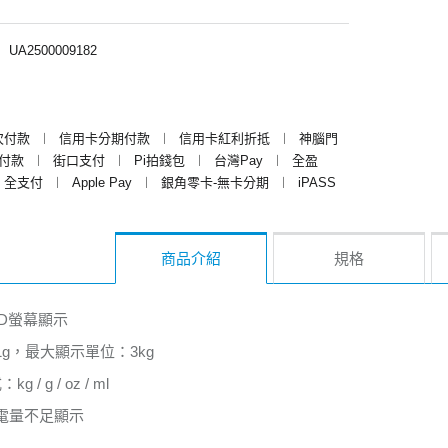
︱
UA2500009182
次付款
︱
信用卡分期付款
︱
信用卡紅利折抵
︱
神腦門
y付款
︱
街口支付
︱
Pi拍錢包
︱
台灣Pay
︱
全盈
全支付
︱
Apple Pay
︱
銀角零卡-無卡分期
︱
iPASS
商品介紹
規格
D螢幕顯示
g，最大顯示單位：3kg
/ g / oz / ml
電量不足顯示