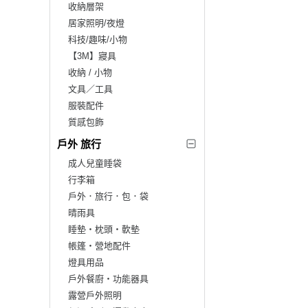
收納層架
居家照明/夜燈
科技/趣味/小物
【3M】寢具
收納 / 小物
文具／工具
服裝配件
質感包飾
戶外 旅行
成人兒童睡袋
行李箱
戶外．旅行．包．袋
晴雨具
睡墊‧枕頭‧軟墊
帳篷‧營地配件
燈具用品
戶外餐廚‧功能器具
露營戶外照明