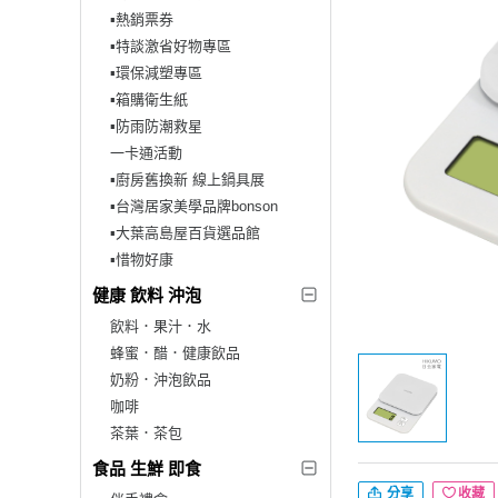
▪︎熱銷票券
▪︎特談激省好物專區
▪︎環保減塑專區
▪︎箱購衛生紙
▪︎防雨防潮救星
一卡通活動
▪︎廚房舊換新 線上鍋具展
▪︎台灣居家美學品牌bonson
▪︎大葉高島屋百貨選品館
▪︎惜物好康
健康 飲料 沖泡
飲料．果汁．水
蜂蜜．醋．健康飲品
奶粉．沖泡飲品
咖啡
茶葉．茶包
食品 生鮮 即食
分享
收藏