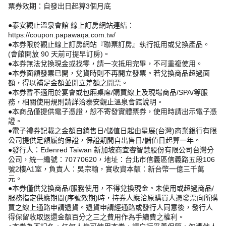
票券效期：自發出日起算3個月底
●泰安觀止溫泉會館 線上訂房網站連結：
https://coupon.papawaqa.com.tw/
●本券限於觀止線上訂房網站『聯票訂房』執行抵用或兌換產品。
(會館開放 90 天前可提早訂房)。
●本券無法兌換現金或找零，請一次抵用完畢，不可重複使用。
●本券面額發票已開，兌貨時則不再開立發票。若兌換商品超過面
額，得以補足金額並開立差額之開票。
●本券暫不適用於宴會或包廂桌席/購買線上及現場商品/SPA/等服
務，相關使用規則請詳洽泰安觀止溫泉會館說明。
●本商品僅提供電子憑證，恕不寄發實體票券，使用時請出示電子憑
證。
●電子禮券記載之金額自銷售日/儲值日起由星展(台灣)商業銀行有限
公司提供足額履約保證，保證期間自出售日/儲值日起算一年。
●發行人：Edenred Taiwan 新加坡商宜睿智慧股份有限公司台灣分
公司，統一編號：70770620，地址：台北市信義區信義路五段106
號2樓A1室，負責人：吳宗翰，實收資本額：新台幣一億三千萬
元。
●本券僅供兌換商品/服務使用，不得兌換現金。未使用或超過商品/
服務指定供應期間(序號效期)時，持券人應洽原購買人憑發票向所購
買之線上通路申請退貨。退貨申請經通路或發行人同意後，發行人
得保留收取返還金額百分之三之費用作為手續費之權利。