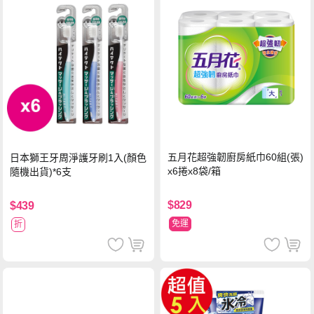
五月花超強韌廚房紙巾60組(張)
日本獅王牙周淨護牙刷1入(顏色
x6捲x8袋/箱
隨機出貨)*6支
$829
$439
免運
折