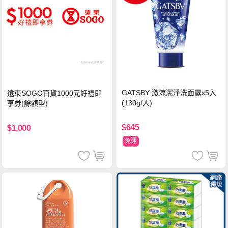
GATSBY 激涼潔淨洗面露x5入
遠東SOGO百貨1000元好禮即
(130g/入)
享券(餘額型)
$645
$1,000
免運