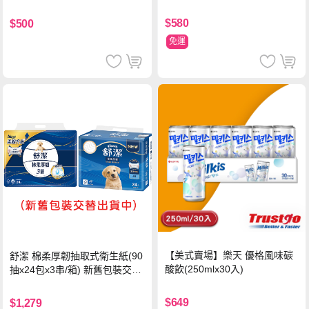
串
$580
$500
免運
【美式賣場】樂天 優格風味碳
舒潔 棉柔厚韌抽取式衛生紙(90
酸飲(250mlx30入)
抽x24包x3串/箱) 新舊包裝交替
出貨
$649
$1,279