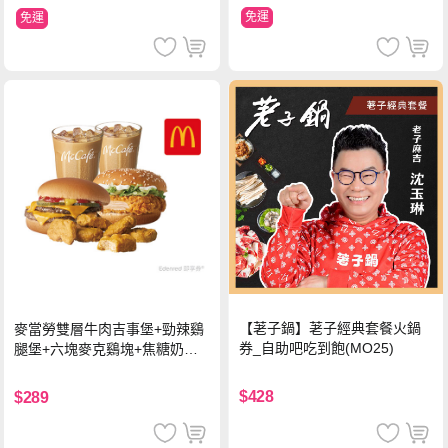
免運
免運
【荖子鍋】荖子經典套餐火鍋
麥當勞雙層牛肉吉事堡+勁辣鷄
券_自助吧吃到飽(MO25)
腿堡+六塊麥克鷄塊+焦糖奶茶
(冰)*2 好禮即享券
$428
$289