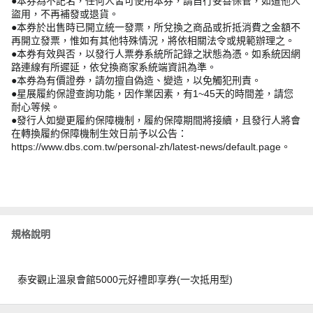
●本券為不記名，任何人皆可使用本券，請自行妥善保管，如遭他人
盜用，不再補發或退貨。
●本券於出售時已開立統一發票，所兌換之商品或折抵消費之金額不
再開立發票，惟如有其他特殊情況，將依相關法令或規範辦理之。
●本券有效與否，以發行人票券系統所記錄之狀態為憑。如系統因網
路連線有所遲延，依兌換商家系統端資訊為準。
●本券為有價證券，請勿擅自偽造、變造，以免觸犯刑責。
●星展履約保證查詢功能，因作業因素，有1~45天的時間差，請您
耐心等候。
●發行人如變更履約保障機制，履約保障期間將接續，且發行人將會
在轉換履約保障機制生效日前予以公告：
https://www.dbs.com.tw/personal-zh/latest-news/default.page。
規格說明
泰安觀止溫泉會館5000元好禮即享券(一次抵用型)