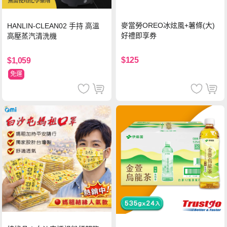
麥當勞OREO冰炫風+薯條(大)
HANLIN-CLEAN02 手持 高溫
好禮即享券
高壓蒸汽清洗機
$125
$1,059
免運