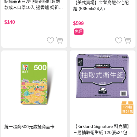
結緣品★白沙屯媽祖粉紅超跑
【美式賣場】金萱烏龍茶宅配
款成人口罩10入 過香爐 媽祖加
組 (535mlx24入)
持
$140
$599
免運
【Kirkland Signature 科克蘭】
統一超商500元虛擬商品卡
三層抽取衛生紙 120張x24包x1