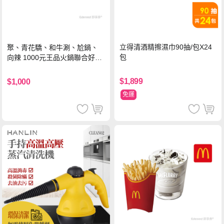
立得清酒精擦濕巾90抽/包X24
聚、青花驕、和牛涮、尬鍋、
包
向辣 1000元王品火鍋聯合好禮
即享券(一次抵用型)
$1,899
$1,000
免運