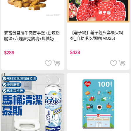
【荖子鍋】荖子經典套餐火鍋
麥當勞雙層牛肉吉事堡+勁辣鷄
券_自助吧吃到飽(MO25)
腿堡+六塊麥克鷄塊+焦糖奶茶
(冰)*2 好禮即享券
$428
$289