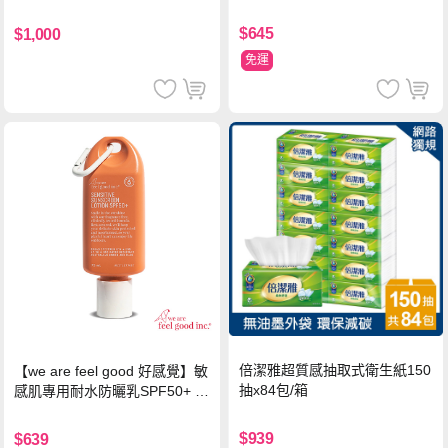
$645
$1,000
免運
倍潔雅超質感抽取式衛生紙150
【we are feel good 好感覺】敏
抽x84包/箱
感肌專用耐水防曬乳SPF50+ 7
5ml/瓶 X1瓶
$939
$639