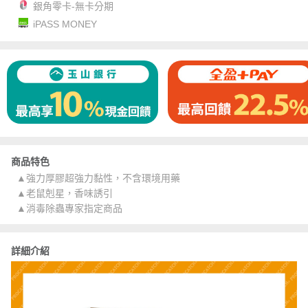
銀角零卡-無卡分期
iPASS MONEY
商品特色
▲強力厚膠超強力黏性，不含環境用藥
▲老鼠剋星，香味誘引
▲消毒除蟲專家指定商品
詳細介紹