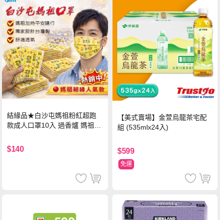
結緣品★白沙屯媽祖粉紅超跑
【美式賣場】金萱烏龍茶宅配
款成人口罩10入 過香爐 媽祖加
組 (535mlx24入)
持
$140
$599
免運