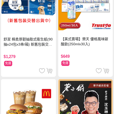
【美式賣場】樂天 優格風味碳
舒潔 棉柔厚韌抽取式衛生紙(90
酸飲(250mlx30入)
抽x24包x3串/箱) 新舊包裝交替
出貨
$649
$1,279
免運
免運