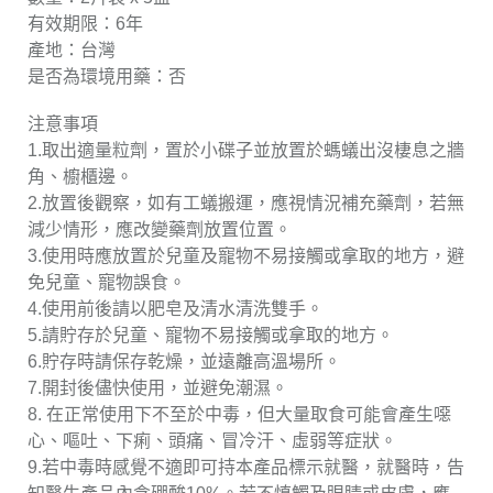
有效期限：6年
產地：台灣
是否為環境用藥：否
注意事項
1.取出適量粒劑，置於小碟子並放置於螞蟻出沒棲息之牆
角、櫥櫃邊。
2.放置後觀察，如有工蟻搬運，應視情況補充藥劑，若無
減少情形，應改變藥劑放置位置。
3.使用時應放置於兒童及寵物不易接觸或拿取的地方，避
免兒童、寵物誤食。
4.使用前後請以肥皂及清水清洗雙手。
5.請貯存於兒童、寵物不易接觸或拿取的地方。
6.貯存時請保存乾燥，並遠離高溫場所。
7.開封後儘快使用，並避免潮濕。
8. 在正常使用下不至於中毒，但大量取食可能會產生噁
心、嘔吐、下痢、頭痛、冒冷汗、虛弱等症狀。
9.若中毒時感覺不適即可持本產品標示就醫，就醫時，告