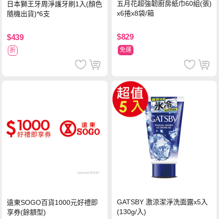
五月花超強韌廚房紙巾60組(張)
日本獅王牙周淨護牙刷1入(顏色
x6捲x8袋/箱
隨機出貨)*6支
$829
$439
免運
折
GATSBY 激涼潔淨洗面露x5入
遠東SOGO百貨1000元好禮即
(130g/入)
享券(餘額型)