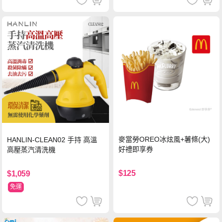
麥當勞OREO冰炫風+薯條(大)
HANLIN-CLEAN02 手持 高溫
好禮即享券
高壓蒸汽清洗機
$125
$1,059
免運