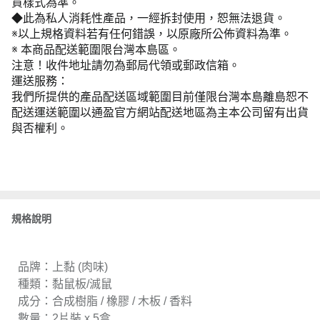
貨樣式為準。
◆此為私人消耗性產品，一經拆封使用，恕無法退貨。
※以上規格資料若有任何錯誤，以原廠所公佈資料為準。
※ 本商品配送範圍限台灣本島區。
注意！收件地址請勿為郵局代領或郵政信箱。
運送服務：
我們所提供的產品配送區域範圍目前僅限台灣本島離島恕不
配送運送範圍以通盈官方網站配送地區為主本公司留有出貨
與否權利。
規格說明
品牌：上黏 (肉味)
種類：黏鼠板/滅鼠
成分：合成樹脂 / 橡膠 / 木板 / 香料
數量：2片裝 x 5盒