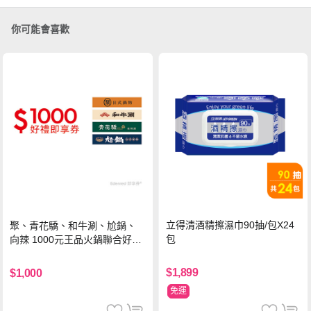
你可能會喜歡
立得清酒精擦濕巾90抽/包X24
聚、青花驕、和牛涮、尬鍋、
包
向辣 1000元王品火鍋聯合好禮
即享券(一次抵用型)
$1,899
$1,000
免運