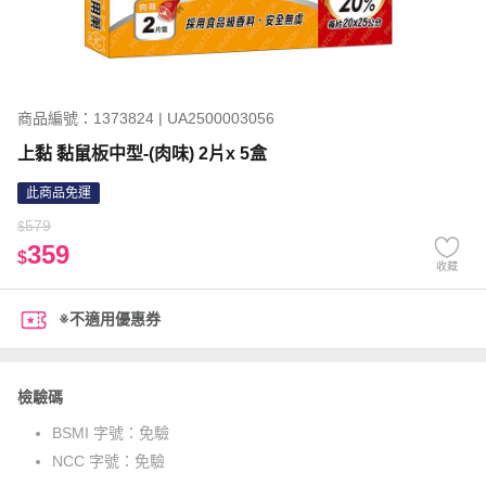
商品編號：1373824 | UA2500003056
上黏 黏鼠板中型-(肉味) 2片x 5盒
此商品免運
579
$
359
$
收藏
※不適用優惠券
檢驗碼
BSMI 字號：
免驗
NCC 字號：
免驗