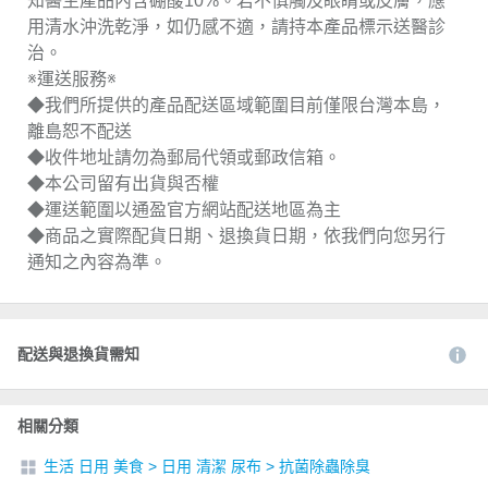
知醫生產品內含硼酸10%。若不慎觸及眼睛或皮膚，應
用清水沖洗乾淨，如仍感不適，請持本產品標示送醫診
治。
※運送服務※
◆我們所提供的產品配送區域範圍目前僅限台灣本島，
離島恕不配送
◆收件地址請勿為郵局代領或郵政信箱。
◆本公司留有出貨與否權
◆運送範圍以通盈官方網站配送地區為主
◆商品之實際配貨日期、退換貨日期，依我們向您另行
通知之內容為準。
配送與退換貨需知
相關分類
生活 日用 美食
>
日用 清潔 尿布
>
抗菌除蟲除臭