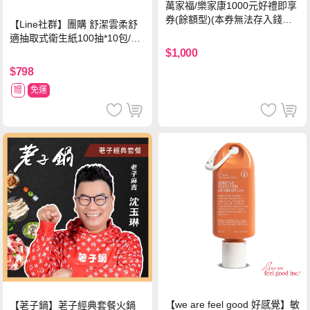
萬家福/樂家康1000元好禮即享
券(餘額型)(本券無法存入錢包
【Line社群】團購 舒潔雲柔舒
中使用)
適抽取式衛生紙100抽*10包/6
串*箱
$1,000
$798
贈
免運
【we are feel good 好感覺】敏
【荖子鍋】荖子經典套餐火鍋