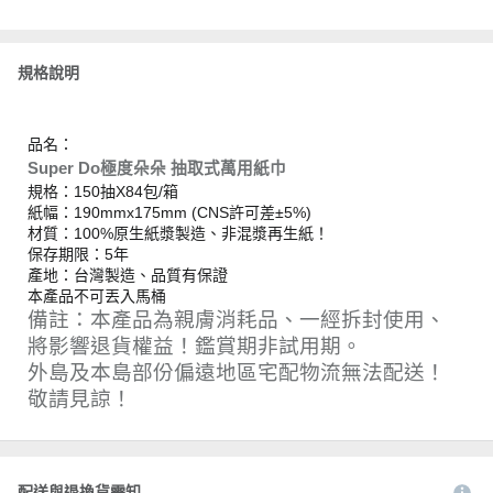
規格說明
品名：
Super Do極度朵朵 抽取式萬用紙巾
規格：150抽X84包/箱
紙幅：190mmx175mm (CNS許可差±5%)
材質：100%原生紙漿製造、非混漿再生紙！
保存期限：5年
產地：台灣製造、品質有保證
本產品不可丟入馬桶
備註：本產品為親膚消耗品、一經拆封使用、
將影響退貨權益！鑑賞期非試用期。
外島及本島部份偏遠地區宅配物流無法配送！
敬請見諒！
配送與退換貨需知