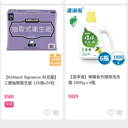
【清淨海】檸檬系列環保洗衣
【Kirkland Signature 科克蘭】
精 1800g x 6瓶
三層抽取衛生紙 120張x24包x1
串
$829
$580
免運