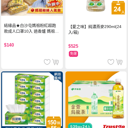
結緣品★白沙屯媽祖粉紅超跑
【愛之味】純濃燕麥290ml(24
款成人口罩10入 過香爐 媽祖加
入/箱)
持
$140
$525
免運