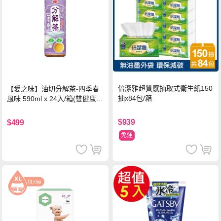
倍潔雅超質感抽取式衛生紙150
【愛之味】油切分解茶-四季春
抽x84包/箱
風味 590ml x 24入/箱(雙健康認
證四季春茶)
$939
$499
免運