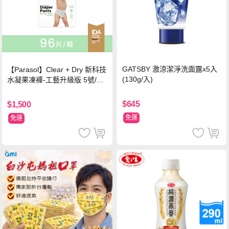
GATSBY 激涼潔淨洗面露x5入
【Parasol】Clear + Dry 新科技
(130g/入)
水凝果凍褲-工藝升級版 5號/XL
超值禮盒組 (96片)
$645
$1,500
免運
免運