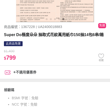
免運
商品編號：1367228 | UA2400018883
Super Do極度朵朵 抽取式花紋萬用紙巾150抽14包6串/箱
此商品免運
1,400
$
799
$
收藏
※不適用優惠券
檢驗碼
BSMI 字號：
免驗
NCC 字號：
免驗