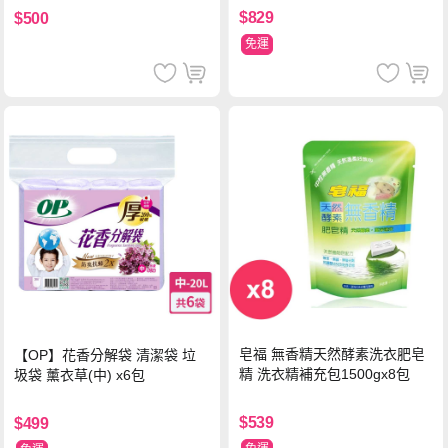
$829
$500
免運
皂福 無香精天然酵素洗衣肥皂
【OP】花香分解袋 清潔袋 垃
精 洗衣精補充包1500gx8包
圾袋 薰衣草(中) x6包
$539
$499