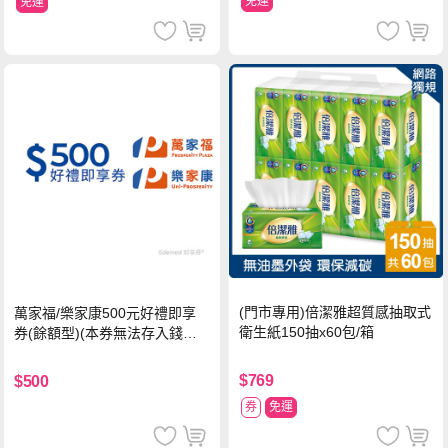
免運
免運
(門市專用)倍潔雅超質感抽取式
萬家福/樂家康500元好禮即享
衛生紙150抽x60包/箱
券(餘額型)(本券無法存入錢包
中使用)
$769
$500
券
免運