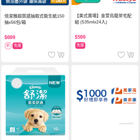
【美式賣場】金萱烏龍茶宅配
倍潔雅超質感抽取式衛生紙150
組 (535mlx24入)
抽x56包/箱
$599
$699
免運
折
免運