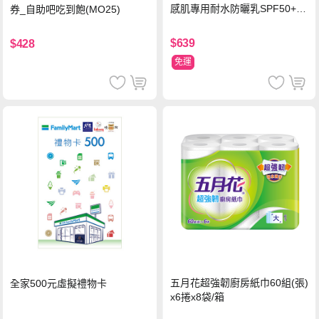
感肌專用耐水防曬乳SPF50+ 7
券_自助吧吃到飽(MO25)
5ml/瓶 X1瓶
$639
$428
免運
五月花超強韌廚房紙巾60組(張)
全家500元虛擬禮物卡
x6捲x8袋/箱