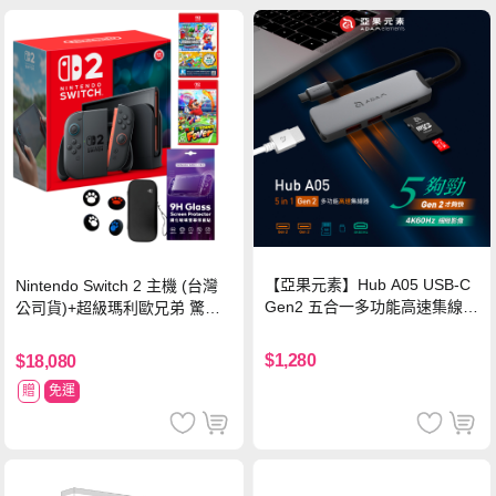
【亞果元素】Hub A05 USB-C
Nintendo Switch 2 主機 (台灣
Gen2 五合一多功能高速集線
公司貨)+超級瑪利歐兄弟 驚奇
器-灰
同遊鈴鈴公園 中文版+瑪利歐網
球 狂熱 中文版
$1,280
$18,080
贈
免運