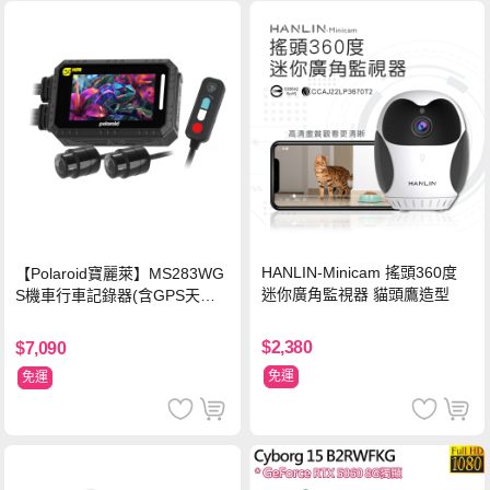
HANLIN-Minicam 搖頭360度
【Polaroid寶麗萊】MS283WG
迷你廣角監視器 貓頭鷹造型
S機車行車記錄器(含GPS天線)-
內附32G卡 (MS279WG升級款
新小蜂鷹)
$2,380
$7,090
免運
免運