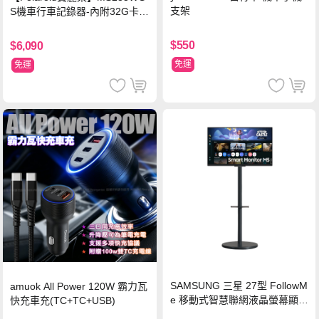
支架
S機車行車記錄器-內附32G卡
(MS279WG升級款 新小蜂鷹)
$550
$6,090
免運
免運
SAMSUNG 三星 27型 FollowM
amuok All Power 120W 霸力瓦
e 移動式智慧聯網液晶螢幕顯示
快充車充(TC+TC+USB)
器組 M5 黑