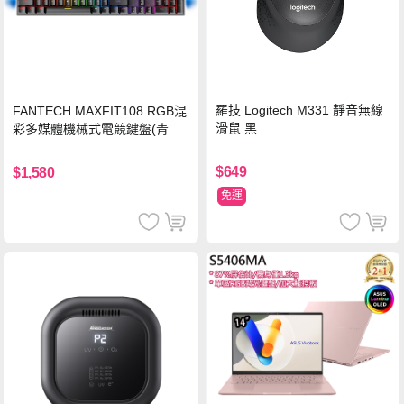
羅技 Logitech M331 靜音無線
FANTECH MAXFIT108 RGB混
滑鼠 黑
彩多媒體機械式電競鍵盤(青軸)
有線鍵盤(中文版)
$649
$1,580
免運