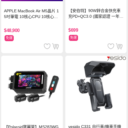
【安伯特】90W鋅合金快充車
APPLE MacBook Air M5晶片 1
充PD+QC3.0 (國家認證 一年保
5吋筆電 10核心CPU 10核心GP
固) 12V/24V皆可使用
U 16G 512G SSD
$699
$48,900
免運
免運
yesido C331 自行車/機車手機
【Polaroid寶麗萊】MS283WG