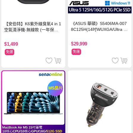
《ASUS 華碩》S5406MA-007
【安伯特】K6紫外線臭氧4 in 1
8C125H(14吋WUXGA/Ultra 5
空氣清淨機-無線款 (一年保固)
125H/16G/512G PCIe SSD/Wi
車用空氣清淨機 紫外線抑菌 負
n11/二年保)
離子淨化
$29,999
$1,499
免運
免運