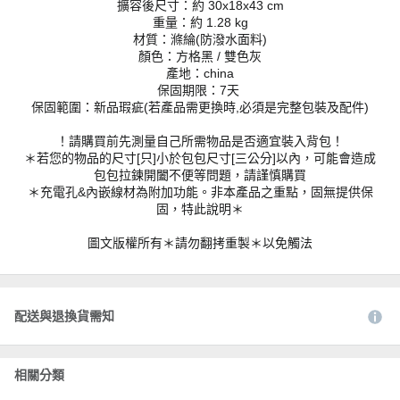
擴容後尺寸：約 30x18x43 cm
重量：約 1.28 kg
材質：滌綸(防潑水面料)
顏色：方格黑 / 雙色灰
產地：china
保固期限：7天
保固範圍：新品瑕疵(若產品需更換時,必須是完整包裝及配件)
！請購買前先測量自己所需物品是否適宜裝入背包！
＊若您的物品的尺寸[只]小於包包尺寸[三公分]以內，可能會造成
包包拉鍊開闔不便等問題，請謹慎購買
＊充電孔&內嵌線材為附加功能。非本產品之重點，固無提供保
固，特此說明＊
圖文版權所有＊請勿翻拷重製＊以免觸法
配送與退換貨需知
相關分類