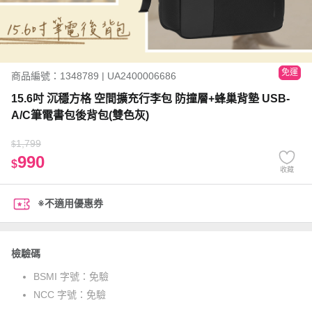
免運
商品編號：1348789 | UA2400006686
15.6吋 沉穩方格 空間擴充行李包 防撞層+蜂巢背墊 USB-
A/C筆電書包後背包(雙色灰)
1,799
$
990
$
收藏
※不適用優惠券
檢驗碼
BSMI 字號：
免驗
NCC 字號：
免驗