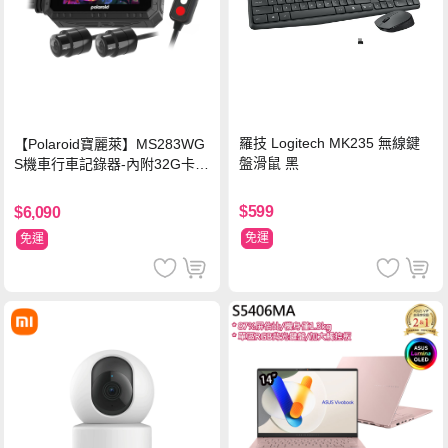
羅技 Logitech MK235 無線鍵
【Polaroid寶麗萊】MS283WG
盤滑鼠 黑
S機車行車記錄器-內附32G卡
(MS279WG升級款 新小蜂鷹)
$599
$6,090
免運
免運