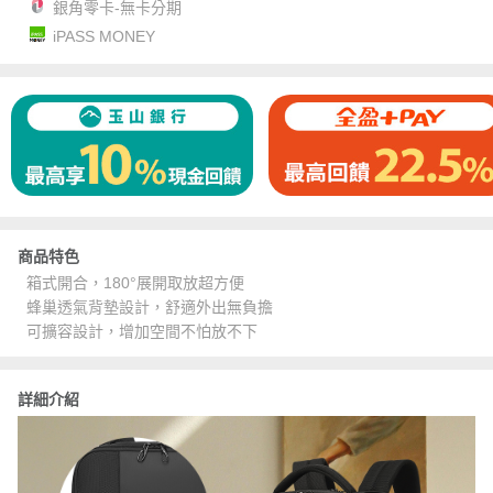
銀角零卡-無卡分期
iPASS MONEY
商品特色
箱式開合，180°展開取放超方便
蜂巢透氣背墊設計，舒適外出無負擔
可擴容設計，增加空間不怕放不下
詳細介紹