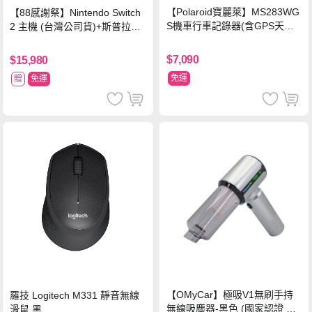
【Polaroid寶麗萊】MS283WG
【88感謝祭】Nintendo Switch
S機車行車記錄器(含GPS天線)-
2 主機 (台灣公司貨)+斯普拉遁
內附32G卡 (MS279WG升級款
塗擊隊 中文版
新小蜂鷹)
$7,090
$15,980
免運
贈
免運
【OMyCar】極吸V1無刷手持
羅技 Logitech M331 靜音無線
無線吸塵器-黑色 (國家認證 一
滑鼠 黑