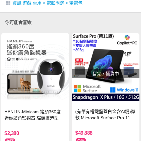
資訊 遊戲 車用
>
電腦周邊
>
筆電包
你可能會喜歡
售完，補貨中
(有筆有槽鍵盤蓋白金含AI鍵)微
HANLIN-Minicam 搖頭360度
軟 Microsoft Surface Pro 11 (S
迷你廣角監視器 貓頭鷹造型
napdragon X Plus/16G/512G)
石墨黑
$49,888
$2,380