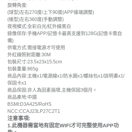
旋轉角度:
(球型)左右270度/上下90度(APP遠端調整)
(槍型)左右360度(手動調整)
夜視模式:全彩白光/紅外線黑白
錄像保存:手機APP/記憶卡最高支援到128G(記憶卡需自
備)
供電方式:需接電源才可使用
外紅線照射距離:30M
包裝尺寸:23.5x23x15.5cm
包裝重量:865g
商品內容:主機x1/電源線x1/防水圈x1/螺絲包x1/說明書x1/
保固卡x1
商品保固:非人為因素損壞,主機保固3個月。
商品產地:中國
BSMI:D3A425/RoHS
NCC:CCAJ23LP27C2T1
注意事項:
1.此機器需當地有固定WIFI才可完整使用APP功