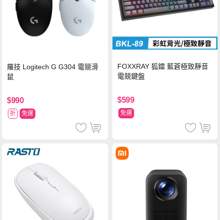
FOXXRAY 狐鐳 藍蒼極致靜音
羅技 Logitech G G304 電競滑
電競鍵盤
鼠
$599
$990
免運
折
免運