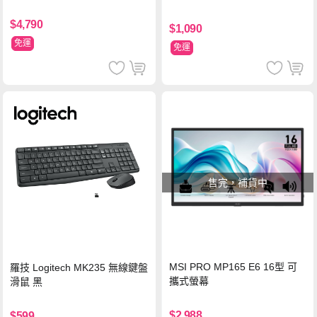
$4,790
$1,090
免運
免運
售完，補貨中
MSI PRO MP165 E6 16型 可
羅技 Logitech MK235 無線鍵盤
攜式螢幕
滑鼠 黑
$2,988
$599