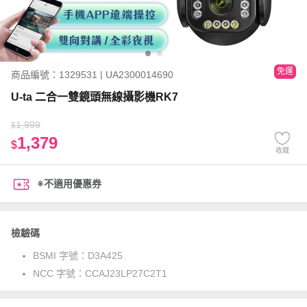
免運
商品編號：1329531 | UA2300014690
U-ta 二合一雙鏡頭無線攝影機RK7
1,999
$
1,379
$
收藏
※不適用優惠券
檢驗碼
BSMI 字號：
D3A425
NCC 字號：
CCAJ23LP27C2T1