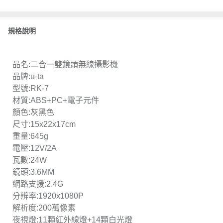
規格說明
品名:二合一雙鏡頭無線攝影機
品牌:u-ta
型號:RK-7
材質:ABS+PC+電子元件
顏色:灰黑色
尺寸:15x22x17cm
重量:645g
電壓:12V/2A
瓦數:24W
鏡頭:3.6MM
網路支援:2.4G
分辨率:1920x1080P
解析度:200萬像素
夜視燈:11顆紅外線燈+14顆白光燈