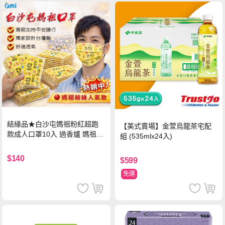
結緣品★白沙屯媽祖粉紅超跑
【美式賣場】金萱烏龍茶宅配
款成人口罩10入 過香爐 媽祖加
組 (535mlx24入)
持
$140
$599
免運