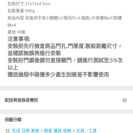
包裝尺寸:17x7x14.5cm
包裝重量:580g
商品內容:前後把手各1/鎖體x1/導向片x1/鑰匙x3/長螺絲x2/短螺
絲x4
產地:中國
注意事項:
安裝前先行檢查商品門孔.門厚度.裝設距離尺寸，
並確認無誤再進行安裝
安裝好門鎖後請勿直接關門，請進行測試至少5次
以上
運送過程中碰撞多少產生刮痕皆不影響使用
配送與退換貨需知
相關分類
生活 日用 美食
>
居家 寢具 收納
>
文具／工具