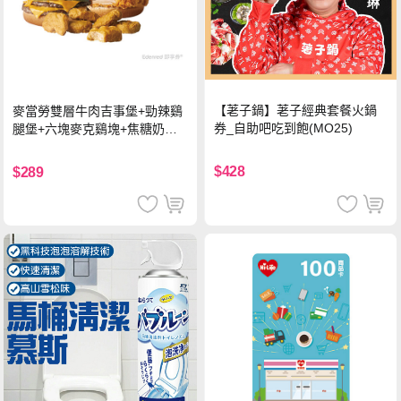
【荖子鍋】荖子經典套餐火鍋
麥當勞雙層牛肉吉事堡+勁辣鷄
券_自助吧吃到飽(MO25)
腿堡+六塊麥克鷄塊+焦糖奶茶
(冰)*2 好禮即享券
$428
$289