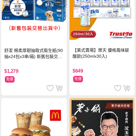
【美式賣場】樂天 優格風味碳
舒潔 棉柔厚韌抽取式衛生紙(90
酸飲(250mlx30入)
抽x24包x3串/箱) 新舊包裝交替
出貨
$649
$1,279
免運
免運