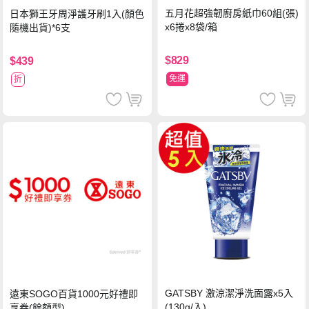
五月花超強韌廚房紙巾60組(張)
日本獅王牙周淨護牙刷1入(顏色
x6捲x8袋/箱
隨機出貨)*6支
$829
$439
免運
折
GATSBY 激涼潔淨洗面露x5入
遠東SOGO百貨1000元好禮即
(130g/入)
享券(餘額型)