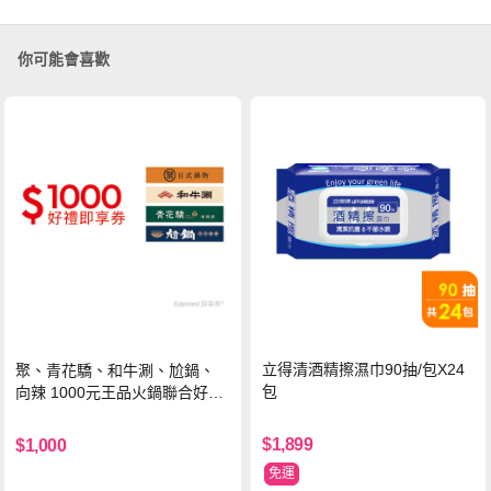
你可能會喜歡
立得清酒精擦濕巾90抽/包X24
聚、青花驕、和牛涮、尬鍋、
包
向辣 1000元王品火鍋聯合好禮
即享券(一次抵用型)
$1,899
$1,000
免運