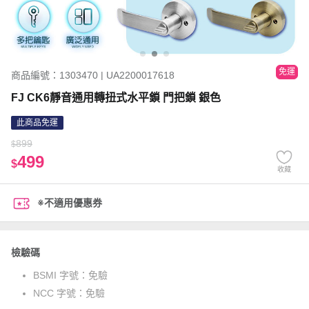
免運
商品編號：1303470 | UA2200017618
FJ CK6靜音通用轉扭式水平鎖 門把鎖 銀色
此商品免運
899
$
499
$
收藏
※不適用優惠券
檢驗碼
BSMI 字號：
免驗
NCC 字號：
免驗