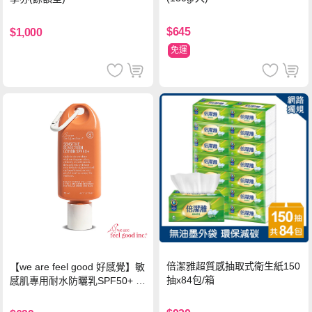
$645
$1,000
免運
倍潔雅超質感抽取式衛生紙150
【we are feel good 好感覺】敏
抽x84包/箱
感肌專用耐水防曬乳SPF50+ 7
5ml/瓶 X1瓶