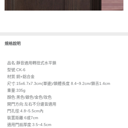
規格說明
品名:靜音通用轉扭式水平鎖
型號:CK-6
材質:銅+鋁合金
尺寸:15x6.7x7.3cm(單邊)/鎖體長度 8.4~9.2cm/鎖舌1.4cm
重量:335g
顏色:黑色/銀色/金色/玫色
開門方向:左右不分邊皆適用
門孔徑:4.8~5.5cm內
裝置距離:6或7cm
適用門扇厚度:3.5~4.5cm