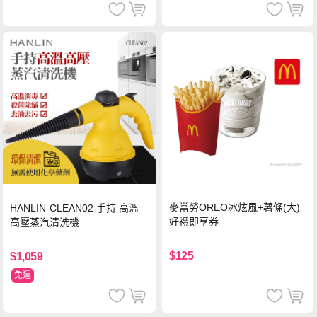
麥當勞OREO冰炫風+薯條(大)
HANLIN-CLEAN02 手持 高溫
好禮即享券
高壓蒸汽清洗機
$125
$1,059
免運