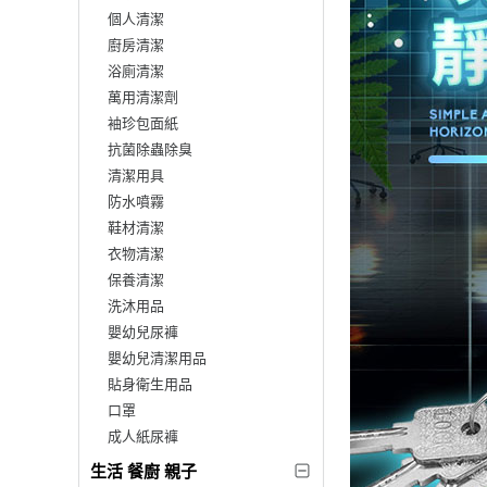
個人清潔
廚房清潔
浴廁清潔
萬用清潔劑
袖珍包面紙
抗菌除蟲除臭
清潔用具
防水噴霧
鞋材清潔
衣物清潔
保養清潔
洗沐用品
嬰幼兒尿褲
嬰幼兒清潔用品
貼身衛生用品
口罩
成人紙尿褲
生活 餐廚 親子