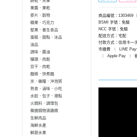
餅乾．米果
果醬．果乾
麥片．穀物
商品編號：1303469
BSMI 字號：免驗
糖果．巧克力
NCC 字號：免驗
堅果．養生食品
配送方式：宅配
蛋糕．甜點．冰品
付款方式：信用卡一
油品
市繳費
︱
LINE Pa
調味．醬油
︱
Apple Pay
︱
罐頭．肉鬆
豆干．肉乾
麵條．快煮麵
米．雜糧．沖泡粥
熟食．滷味．小吃
水餃．包子．港點
火鍋料．調理包
藥膳鍋物滴雞精
生鮮肉品
海鮮水產
鮮蔬水果