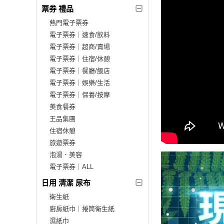
票券 禮品
熱門電子票券
電子票券｜速食/飲料
電子票券｜超商/賣場
電子票券｜住宿/休憩
電子票券｜餐廳/飯店
電子票券｜娛樂/生活
電子票券｜保養/按摩
美食餐券
王品集團
住宿休憩
旅遊票券
泡湯．美容
電子票券｜ALL
日用 清潔 尿布
衛生紙
廚房紙巾｜捲筒衛生紙
濕紙巾