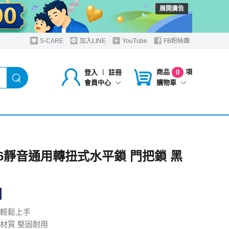
展開廣告
S-CARE
加入LINE
YouTube
FB粉絲團
商品
項
登入
︱
註冊
0
購物車
會員中心
CK6靜音通用轉扭式水平鎖 門把鎖 黑
輕鬆上手
材質 堅固耐用