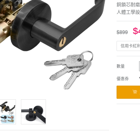
銅鎖芯耐磨
人體工學設
$
$899
信用卡紅
數量
優惠券