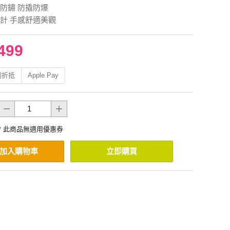
防鏽 防撬防爆
計 手感舒適美觀
499
利折抵
Apple Pay
* 此商品無適用優惠券
加入購物車
立即購買