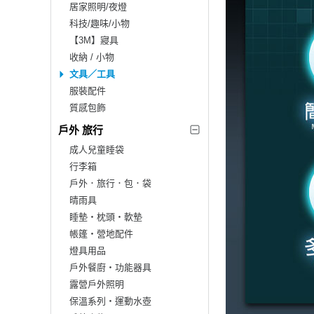
居家照明/夜燈
科技/趣味/小物
【3M】寢具
收納 / 小物
文具／工具
服裝配件
質感包飾
戶外 旅行
成人兒童睡袋
行李箱
戶外．旅行．包．袋
晴雨具
睡墊‧枕頭‧軟墊
帳篷‧營地配件
燈具用品
戶外餐廚‧功能器具
露營戶外照明
保溫系列‧運動水壺