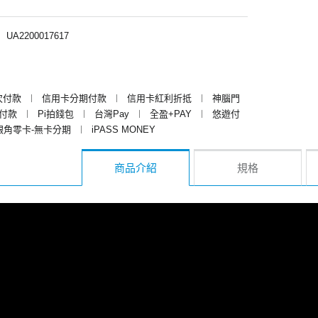
︱
UA2200017617
次付款
︱
信用卡分期付款
︱
信用卡紅利折抵
︱
神腦門
y付款
︱
Pi拍錢包
︱
台灣Pay
︱
全盈+PAY
︱
悠遊付
銀角零卡-無卡分期
︱
iPASS MONEY
商品介紹
規格