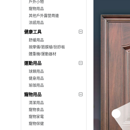
戶外小物
寵物用品
其他戶外露營周邊
涼感用品
健康工具
舒緩用品
按摩儀/筋膜槍/刮痧板
體重機/運動器材
運動用品
球類用品
健身用品
瑜珈用品
寵物用品
清潔用品
寵物食品
寵物家電
寵物保健