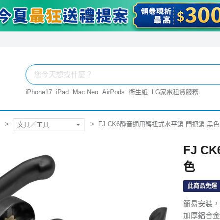
iPhone17
iPad
Mac Neo
AirPods
衛生紙
LG家電租賃服務
FJ CK6靜音通用轉扭式水平鎖 門把鎖 黑色
文具／工具
FJ 
色
此商品免運
簡易安裝，
加厚鋁合金