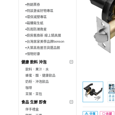
▪︎熱銷票券
▪︎特談激省好物專區
▪︎環保減塑專區
▪︎箱購衛生紙
▪︎防雨防潮救星
▪︎廚房舊換新 線上鍋具展
▪︎台灣居家美學品牌bonson
▪︎大葉高島屋百貨選品館
▪︎惜物好康
健康 飲料 沖泡
飲料．果汁．水
蜂蜜．醋．健康飲品
奶粉．沖泡飲品
咖啡
茶葉．茶包
食品 生鮮 即食
伴手禮盒
分享
收藏