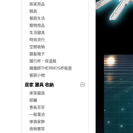
居家用品
鍋具
餐廚生活
寵物用品
生活寢具
時尚流行
空間收納
銀髮親子
隨行杯．保溫瓶
膳魔師THERMOS杯瓶壺
餐廚小物
居家 寢具 收納
床架寢具
晾曬
香氣芬芳
一般電池
傢俱家飾
收納層架