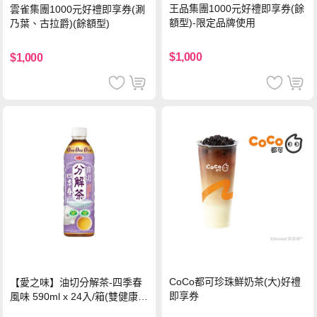
王品集團1000元好禮即享券(餘
雲雀集團1000元好禮即享券(涮
額型)-限定品牌使用
乃葉、古拉爵)(餘額型)
$1,000
$1,000
CoCo都可珍珠鮮奶茶(大)好禮
【愛之味】油切分解茶-四季春
即享券
風味 590ml x 24入/箱(雙健康認
證四季春茶)