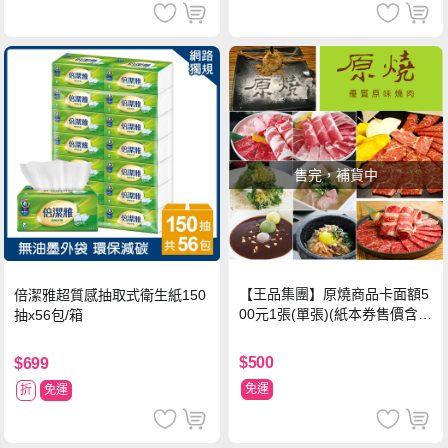
售完，補貨中
【王品集團】原燒商品卡面額5
倍潔雅超質感抽取式衛生紙150
00元1張(單張)(紙本券售價含平
抽x56包/箱
台物流處理費用)
$500
$699
免運
折
免運