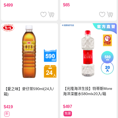
$65
$499
【光隆海洋生技】特蒂斯More
【愛之味】麥仔茶590ml(24入/
海洋深層水580mlx20入/箱
箱)
$497
$419
免運
折