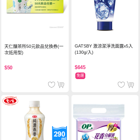
GATSBY 激涼潔淨洗面露x5入
天仁釀茶所50元飲品兌換券(一
(130g/入)
次抵用型)
$645
$50
免運