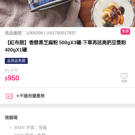
免運
商品編號：1069208 | UA1700017837
【紅布朗】香醇黑芝麻粉 500gX3罐-下單再送高鈣豆漿粉
400gX1罐
此商品免運
1,170
$
950
$
收藏
※不適用優惠券
檢驗碼
BSMI 字號：
免驗