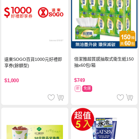
倍潔雅超質感抽取式衛生紙150
遠東SOGO百貨1000元好禮即
抽x60包/箱
享券(餘額型)
$749
$1,000
折
免運