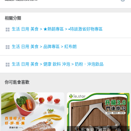
相關分類
生活 日用 美食
>
★熱銷專區
>
▪︎特談激省好物專區
生活 日用 美食
>
品牌專區
>
紅布朗
生活 日用 美食
>
健康 飲料 沖泡
>
奶粉．沖泡飲品
你可能會喜歡
售完，補貨中