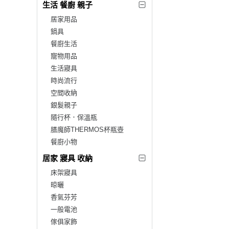
生活 餐廚 親子
居家用品
鍋具
餐廚生活
寵物用品
生活寢具
時尚流行
空間收納
銀髮親子
隨行杯．保溫瓶
膳魔師THERMOS杯瓶壺
餐廚小物
居家 寢具 收納
床架寢具
晾曬
香氣芬芳
一般電池
傢俱家飾