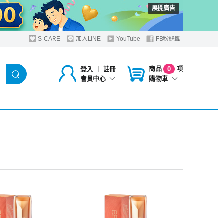
展開廣告
S-CARE
加入LINE
YouTube
FB粉絲團
商品
項
登入
︱
註冊
0
購物車
會員中心