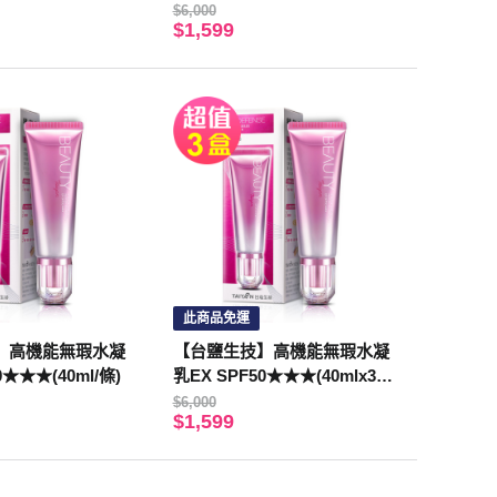
$6,000
$1,599
此商品免運
】高機能無瑕水凝
【台鹽生技】高機能無瑕水凝
0★★★(40ml/條)
乳EX SPF50★★★(40mlx3
條，共120ml)
$6,000
$1,599