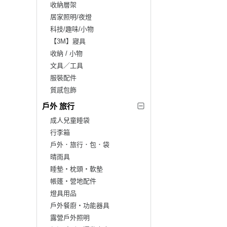
收納層架
居家照明/夜燈
科技/趣味/小物
【3M】寢具
收納 / 小物
文具／工具
服裝配件
質感包飾
戶外 旅行
成人兒童睡袋
行李箱
戶外．旅行．包．袋
晴雨具
睡墊‧枕頭‧軟墊
帳篷‧營地配件
燈具用品
戶外餐廚‧功能器具
露營戶外照明