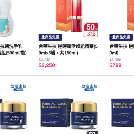
此商品免運
此商品免運
鹽抗菌洗手乳
台鹽生技 逆時賦活超能精華(5
台鹽生技 逆
(500ml/瓶)
0mlx3罐，共150ml)
0ml)
$4,140
$1,380
$2,250
$799