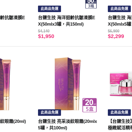
此商品免運
此商品免運
迴齡抗皺凍膜E
台鹽生技 海洋迴齡抗皺凍膜E
台鹽生技 
X(50mlx3罐，共150ml)
X(50mlx5
$4,140
$6,900
$1,950
$2,299
此商品免運
此商品免運
眼霜(20ml)
台鹽生技 亮采淡紋眼霜(20mlx
【台鹽生技】A
5罐，共100ml)
極緻賦活精華E