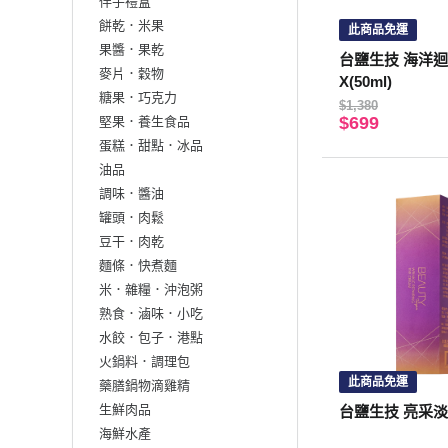
伴手禮盒
餅乾．米果
此商品免運
果醬．果乾
台鹽生技 海洋
麥片．穀物
X(50ml)
糖果．巧克力
$1,380
$699
堅果．養生食品
蛋糕．甜點．冰品
油品
調味．醬油
罐頭．肉鬆
豆干．肉乾
麵條．快煮麵
米．雜糧．沖泡粥
熟食．滷味．小吃
水餃．包子．港點
火鍋料．調理包
此商品免運
藥膳鍋物滴雞精
生鮮肉品
台鹽生技 亮采淡紋
海鮮水產