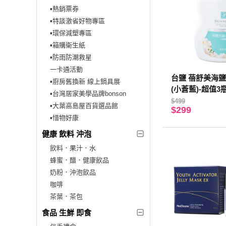
▪︎熱銷票券
▪︎特談激省好物專區
▪︎環保減塑專區
▪︎箱購衛生紙
▪︎防雨防潮救星
一卡通活動
台鹽 蓓舒美海
▪︎廚房舊換新 線上鍋具展
(小蒼藍)-超值3瓶組
▪︎台灣居家美學品牌bonson
$499
▪︎大葉高島屋百貨選品館
$299
▪︎惜物好康
健康 飲料 沖泡
飲料．果汁．水
蜂蜜．醋．健康飲品
奶粉．沖泡飲品
咖啡
茶葉．茶包
食品 生鮮 即食