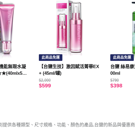
此商品免運
此商品免運
機能無瑕水凝
【台鹽生技】激因賦活菁華EX
台鹽 絲易康
★(40mlx5
+ (45ml/罐)
00ml
$2,000
$790
$599
$398
別提供各種類型、尺寸規格、功能、顏色的產品,台鹽的新品與優惠