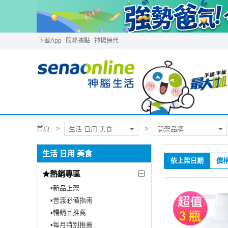
下載App
服務據點
神揚保代
首頁
生活 日用 美食
開架品牌
生活 日用 美食
依上架日期
價
★熱銷專區
▪︎新品上架
▪︎普渡必備指南
▪︎暢銷品推薦
▪︎每月特別推薦