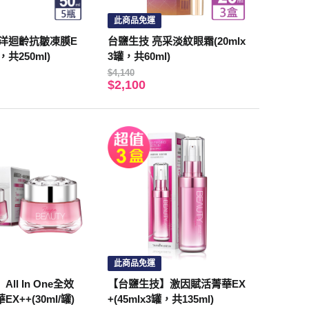
此商品免運
海洋迴齡抗皺凍膜E
台鹽生技 亮采淡紋眼霜(20mlx
罐，共250ml)
3罐，共60ml)
$4,140
$2,100
此商品免運
ll In One全效
【台鹽生技】激因賦活菁華EX
X++(30ml/罐)
+(45mlx3罐，共135ml)