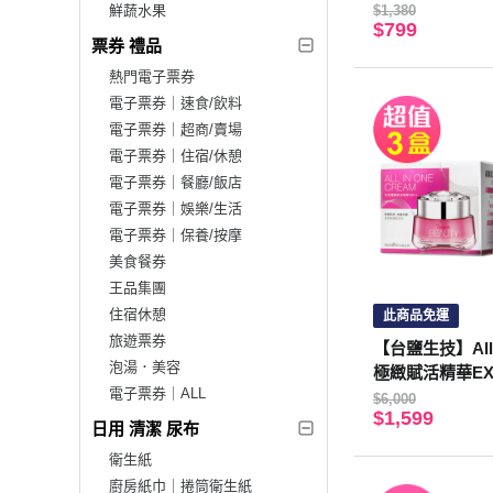
鮮蔬水果
$1,380
$799
票券 禮品
熱門電子票券
電子票券｜速食/飲料
電子票券｜超商/賣場
電子票券｜住宿/休憩
電子票券｜餐廳/飯店
電子票券｜娛樂/生活
電子票券｜保養/按摩
美食餐券
王品集團
住宿休憩
此商品免運
旅遊票券
【台鹽生技】All 
泡湯．美容
極緻賦活精華EX++
電子票券｜ALL
罐，共90ml)
$6,000
$1,599
日用 清潔 尿布
衛生紙
廚房紙巾｜捲筒衛生紙