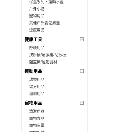
保溫系列‧運動水壺
戶外小物
寵物用品
其他戶外露營周邊
涼感用品
健康工具
舒緩用品
按摩儀/筋膜槍/刮痧板
體重機/運動器材
運動用品
球類用品
健身用品
瑜珈用品
寵物用品
清潔用品
寵物食品
寵物家電