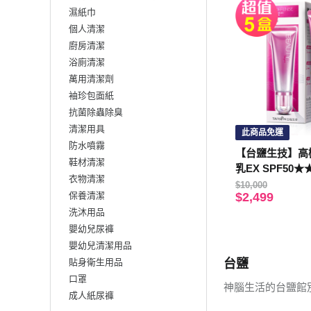
濕紙巾
個人清潔
廚房清潔
浴廁清潔
萬用清潔劑
袖珍包面紙
抗菌除蟲除臭
清潔用具
此商品免運
防水噴霧
【台鹽生技】高
鞋材清潔
乳EX SPF50★★
衣物清潔
條，共200ml)
$10,000
保養清潔
$2,499
洗沐用品
嬰幼兒尿褲
嬰幼兒清潔用品
貼身衛生用品
台鹽
口罩
神腦生活的台鹽館
成人紙尿褲