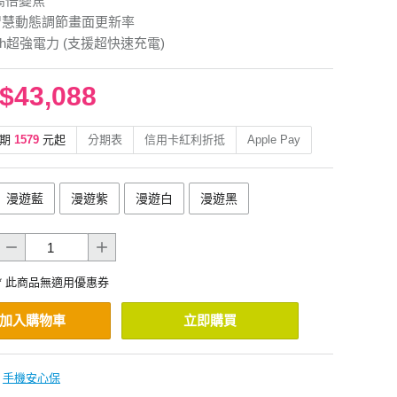
超高倍變焦
z 智慧動態調節畫面更新率
mAh超強電力 (支援超快速充電)
$43,088
期
1579
元起
分期表
信用卡紅利折抵
Apple Pay
漫遊藍
漫遊紫
漫遊白
漫遊黑
* 此商品無適用優惠券
加入購物車
立即購買
手機安心保