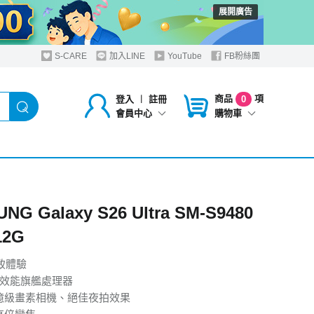
展開廣告
S-CARE
加入LINE
YouTube
FB粉絲團
商品
項
登入
︱
註冊
0
購物車
會員中心
NG Galaxy S26 Ultra SM-S9480
12G
極致體驗
高效能旗艦處理器
P 億級畫素相機、絕佳夜拍效果