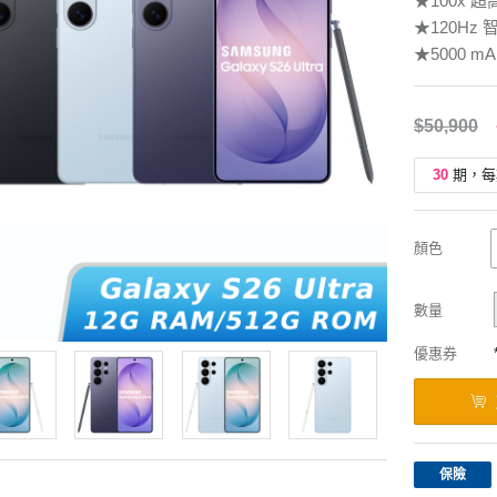
★100x 
★120H
★5000 
$50,900
30
期，每
顏色
數量
優惠券
保險