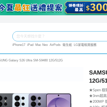
iPhone17
iPad
Mac Neo
AirPods
衛生紙
LG家電租賃服務
UNG Galaxy S26 Ultra SM-S9480 12G/512G
SAMSU
12G/5
★Spen 
★3nm超
★200M