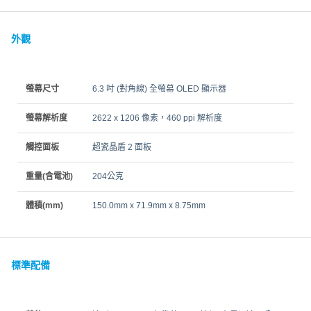
外觀
螢幕尺寸
6.3 吋 (對角線) 全螢幕 OLED 顯示器
螢幕解析度
2622 x 1206 像素，460 ppi 解析度
觸控面板
超瓷晶盾 2 面板
重量(含電池)
204公克
體積(mm)
150.0mm x 71.9mm x 8.75mm
標準配備