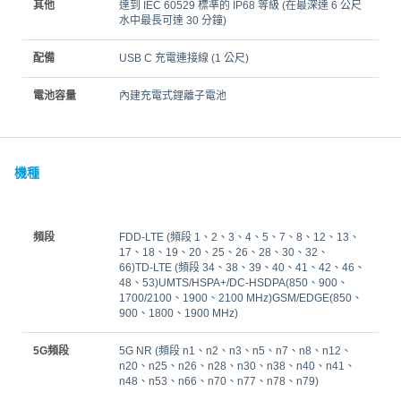
其他
達到 IEC 60529 標準的 IP68 等級 (在最深達 6 公尺
水中最長可達 30 分鐘)
配備
USB C 充電連接線 (1 公尺)
電池容量
內建充電式鋰離子電池
機種
頻段
FDD‑LTE (頻段 1、2、3、4、5、7、8、12、13、
17、18、19、20、25、26、28、30、32、
66)TD‑LTE (頻段 34、38、39、40、41、42、46、
48、53)UMTS/HSPA+/DC-HSDPA(850、900、
1700/2100、1900、2100 MHz)GSM/EDGE(850、
900、1800、1900 MHz)
5G頻段
5G NR (頻段 n1、n2、n3、n5、n7、n8、n12、
n20、n25、n26、n28、n30、n38、n40、n41、
n48、n53、n66、n70、n77、n78、n79)