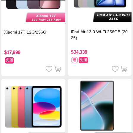
iPad Air 13.0 Wi-Fi 256GB (20
Xiaomi 17T 12G/256G
26)
$34,338
$17,999
贈
免運
免運