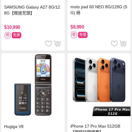
moto pad 60 NEO 8G/128G (5
SAMSUNG Galaxy A27 8G/12
G) 綠
8G【贈旅充頭】
$8,990
$10,990
贈
免運
贈
免運
iPhone 17 Pro Max 512GB
Hugiga V8