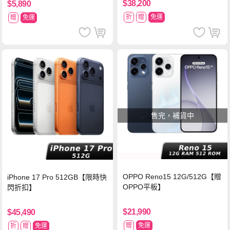
$38,200
$5,890
折
贈
免運
贈
免運
售完，補貨中
OPPO Reno15 12G/512G【贈
iPhone 17 Pro 512GB【限時快
OPPO平板】
閃折扣】
$21,990
$45,490
贈
免運
折
贈
免運