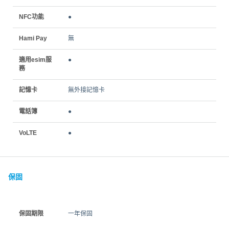
NFC功能
●
Hami Pay
無
適用esim服
●
務
記憶卡
無外接記憶卡
電話簿
●
VoLTE
●
保固
保固期限
一年保固