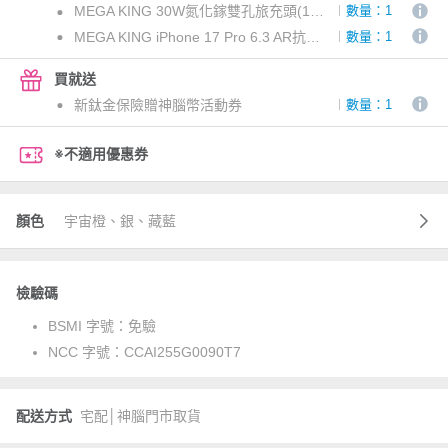
MEGA KING 30W氮化鎵雙孔旅充頭(1C1A) 白
數量：1
MEGA KING iPhone 17 Pro 6.3 AR抗反射防眩滿版玻璃保護貼(無塵太空艙貼膜神器)
數量：1
買就送
新鈦金保險贈神腦幣活動券
數量：1
※不適用優惠券
顏色
宇宙橙、銀、藏藍
檢驗碼
BSMI 字號：
免驗
NCC 字號：
CCAI255G0090T7
配送方式
宅配│神腦門市取貨