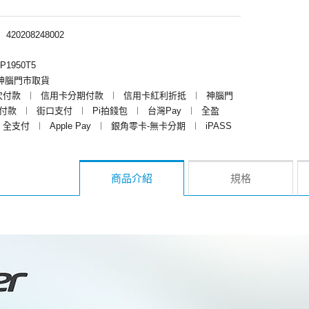
︱
420208248002
P1950T5
神腦門市取貨
次付款
︱
信用卡分期付款
︱
信用卡紅利折抵
︱
神腦門
y付款
︱
街口支付
︱
Pi拍錢包
︱
台灣Pay
︱
全盈
全支付
︱
Apple Pay
︱
銀角零卡-無卡分期
︱
iPASS
商品介紹
規格