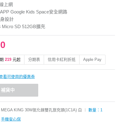
無線上網
P Google Kids Space安全網路
身設計
 Micro SD 512GB擴充
90
期
219
元起
分期表
信用卡紅利折抵
Apple Pay
查看可使用的優惠券
補貨中
MEGA KING 30W氮化鎵雙孔旅充頭(1C1A) 白
︱
數量：1
手機安心保