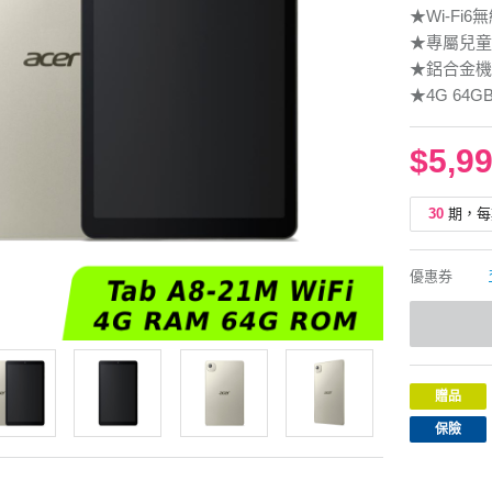
★Wi-Fi6
★專屬兒童AP
★鋁合金機
★4G 64GB
$5,9
30
期，每
優惠券
贈品
保險