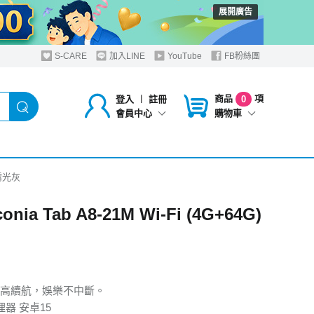
展開廣告
S-CARE
加入LINE
YouTube
FB粉絲團
商品
項
登入
︱
註冊
0
購物車
會員中心
) 霧光灰
conia Tab A8-21M Wi-Fi (4G+64G)
高續航，娛樂不中斷。
器 安卓15