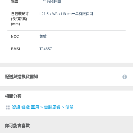
保固
一年有限保固
含包裝尺寸
L21.5 x W8 x H8 cm一年有限保固
(長*寬*高)
(mm)
NCC
免驗
BMSI
T34657
配送與退換貨需知
相關分類
資訊 遊戲 車用
>
電腦周邊
>
滑鼠
你可能會喜歡