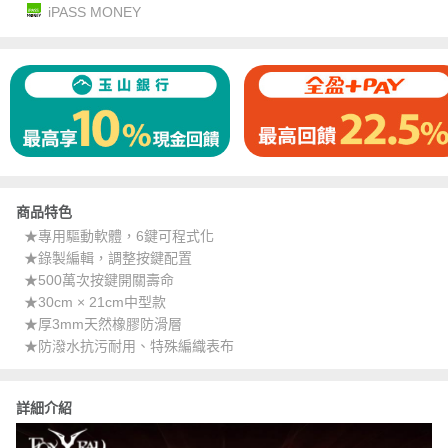
iPASS MONEY
商品特色
★專用驅動軟體，6鍵可程式化
★錄製編輯，調整按鍵配置
★500萬次按鍵開關壽命
★30cm × 21cm中型款
★厚3mm天然橡膠防滑層
★防潑水抗污耐用、特殊編織表布
詳細介紹