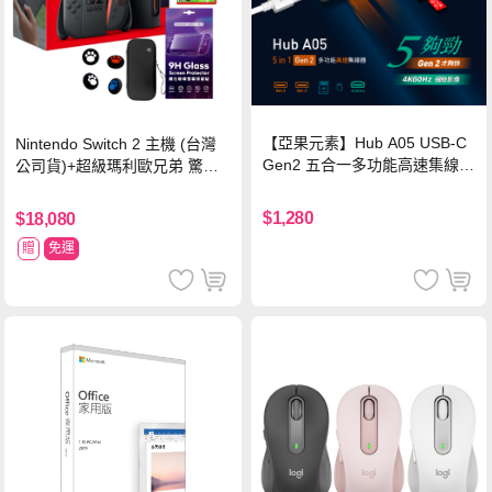
【亞果元素】Hub A05 USB-C
Nintendo Switch 2 主機 (台灣
Gen2 五合一多功能高速集線
公司貨)+超級瑪利歐兄弟 驚奇
器-灰
同遊鈴鈴公園 中文版+瑪利歐網
球 狂熱 中文版
$1,280
$18,080
贈
免運