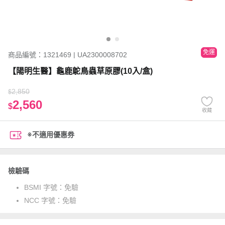
免運
商品編號：1321469 | UA2300008702
【陽明生醫】龜鹿鴕鳥蟲草原膠(10入/盒)
2,850
$
2,560
$
收藏
※不適用優惠券
檢驗碼
BSMI 字號：
免驗
NCC 字號：
免驗