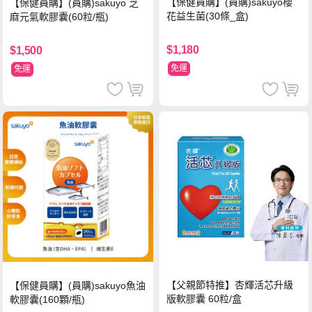
【保健員購】(員購)sakuyo櫻
【保健員購】(員購)sakuyo 芝
花益生菌(30條_盒)
麻元氣軟膠囊(60粒/瓶)
$1,180
$1,500
免運
免運
【父親節特推】杏輝活芯升級
【保健員購】(員購)sakuyo魚油
版軟膠囊 60粒/盒
軟膠囊(160顆/瓶)