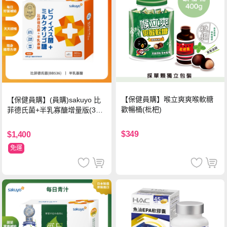
【保健員購】喉立爽爽喉軟糖
【保健員購】(員購)sakuyo 比
歡暢桶(枇杷)
菲德氏菌+半乳寡醣增量版(30
條_盒)
$349
$1,400
免運