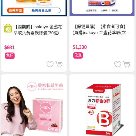
【保健員購】【素食者可食】
【週期購】sakuyo 金盞花
(員購)sakuyo 金盞花萃取(含葉
萃取葉黃素軟膠囊(30粒/
黃素)素食軟膠囊(食品)(30顆/
瓶)
瓶)
$1,330
$931
免運
免運