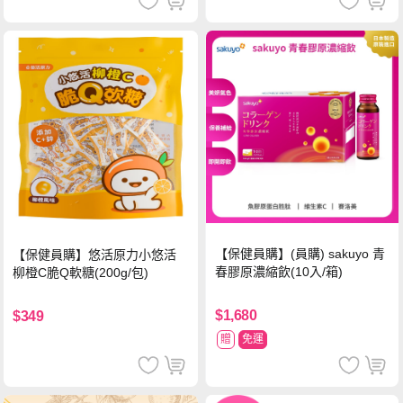
【保健員購】(員購) sakuyo 青
【保健員購】悠活原力小悠活
春膠原濃縮飲(10入/箱)
柳橙C脆Q軟糖(200g/包)
$1,680
$349
贈
免運