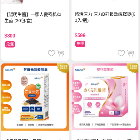
悠活原力 原力B群長效緩釋錠(6
【陽明生醫】一家人愛密私益
0入/瓶)
生菌 (30包/盒)
$599
$800
免運
免運