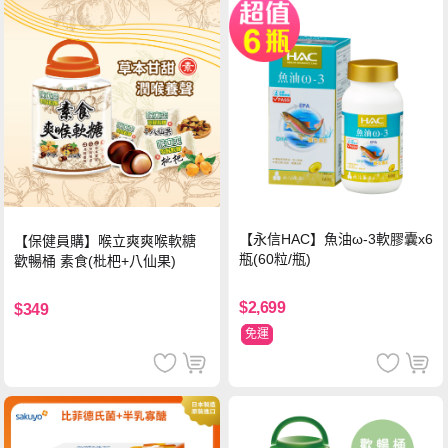
【永信HAC】魚油ω-3軟膠囊x6
【保健員購】喉立爽爽喉軟糖
瓶(60粒/瓶)
歡暢桶 素食(枇杷+八仙果)
$2,699
$349
免運