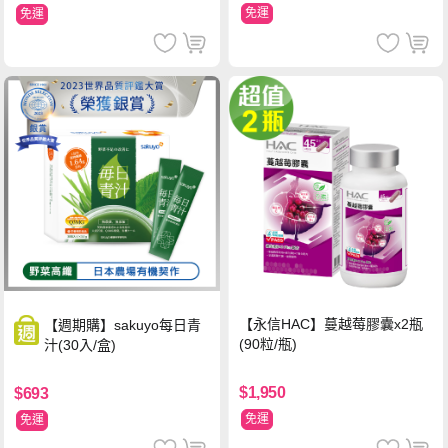
免運
免運
【永信HAC】蔓越莓膠囊x2瓶
【週期購】sakuyo每日青
(90粒/瓶)
汁(30入/盒)
$1,950
$693
免運
免運