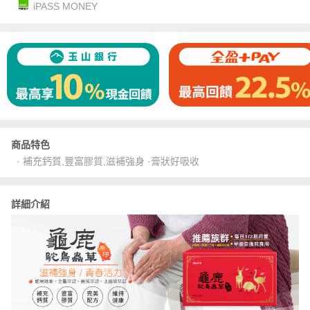
iPASS MONEY
商品特色
· 補充鈣質,豐富膠質,滋補強身 ·膏狀好吸收
詳細介紹