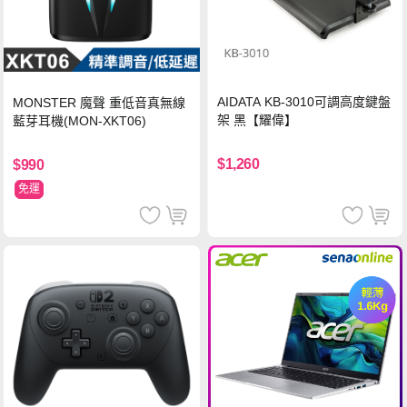
AIDATA KB-3010可調高度鍵盤
MONSTER 魔聲 重低音真無線
架 黑【耀偉】
藍芽耳機(MON-XKT06)
$1,260
$990
免運