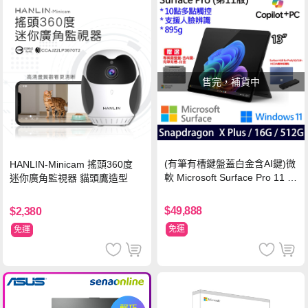
售完，補貨中
(有筆有槽鍵盤蓋白金含AI鍵)微
HANLIN-Minicam 搖頭360度
軟 Microsoft Surface Pro 11 (S
迷你廣角監視器 貓頭鷹造型
napdragon X Plus/16G/512G)
石墨黑
$49,888
$2,380
免運
免運