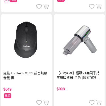
【OMyCar】極吸V1無刷手持
羅技 Logitech M331 靜音無線
無線吸塵器-黑色 (國家認證 一
滑鼠 黑
年保固) 無線吸塵器 無刷電機
吸充吹抽四合一 除塵 抽真空 車
$998
$649
家兩用
免運