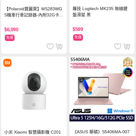
羅技 Logitech MK235 無線鍵
【Polaroid寶麗萊】MS283WG
盤滑鼠 黑
S機車行車記錄器-內附32G卡
(MS279WG升級款 新小蜂鷹)
$599
$6,090
免運
免運
《ASUS 華碩》S5406MA-007
小米 Xiaomi 智慧攝影機 C201