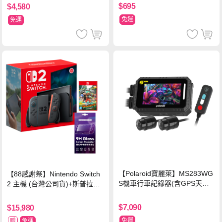
$695
$4,580
免運
免運
【Polaroid寶麗萊】MS283WG
【88感謝祭】Nintendo Switch
S機車行車記錄器(含GPS天線)-
2 主機 (台灣公司貨)+斯普拉遁
內附32G卡 (MS279WG升級款
塗擊隊 中文版
新小蜂鷹)
$7,090
$15,980
免運
贈
免運