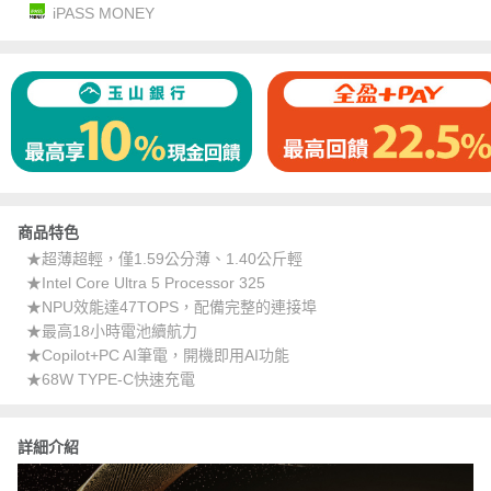
iPASS MONEY
商品特色
★超薄超輕，僅1.59公分薄、1.40公斤輕
★Intel Core Ultra 5 Processor 325
★NPU效能達47TOPS，配備完整的連接埠
★最高18小時電池續航力
★Copilot+PC AI筆電，開機即用AI功能
★68W TYPE-C快速充電
詳細介紹