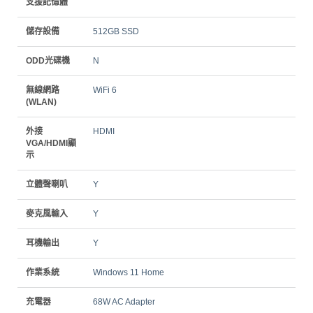
支援記憶體
儲存設備
512GB SSD
ODD光碟機
N
無線網路
WiFi 6
(WLAN)
外接
HDMI
VGA/HDMI顯
示
立體聲喇叭
Y
麥克風輸入
Y
耳機輸出
Y
作業系統
Windows 11 Home
充電器
68W AC Adapter