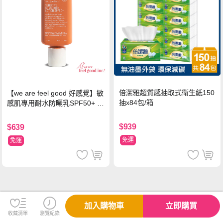
倍潔雅超質感抽取式衛生紙150
【we are feel good 好感覺】敏
抽x84包/箱
感肌專用耐水防曬乳SPF50+ 7
5ml/瓶 X1瓶
$939
$639
免運
免運
加入購物車
立即購買
收藏清單
瀏覽紀錄