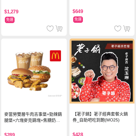
出貨
$649
$1,279
免運
免運
【荖子鍋】荖子經典套餐火鍋
麥當勞雙層牛肉吉事堡+勁辣鷄
券_自助吧吃到飽(MO25)
腿堡+六塊麥克鷄塊+焦糖奶茶
(冰)*2 好禮即享券
$428
$289