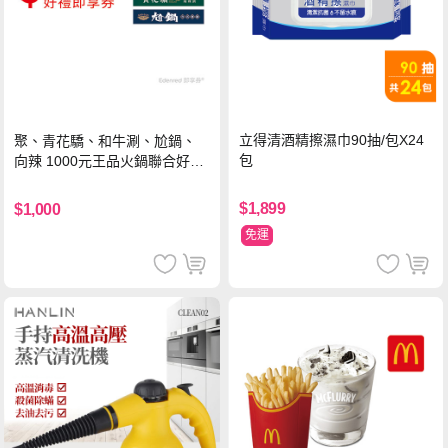
立得清酒精擦濕巾90抽/包X24
聚、青花驕、和牛涮、尬鍋、
包
向辣 1000元王品火鍋聯合好禮
即享券(一次抵用型)
$1,899
$1,000
免運