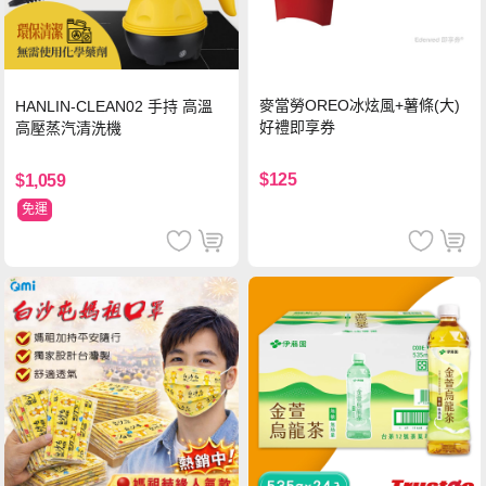
麥當勞OREO冰炫風+薯條(大)
HANLIN-CLEAN02 手持 高溫
好禮即享券
高壓蒸汽清洗機
$125
$1,059
免運