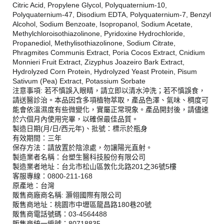
Citric Acid, Propylene Glycol, Polyquaternium-10,
Polyquaternium-47, Disodium EDTA, Polyquaternium-7, Benzyl
Alcohol, Sodium Benzoate, Isopropanol, Sodium Acetate,
Methylchloroisothiazolinone, Pyridoxine Hydrochloride,
Propanediol, Methylisothiazolinone, Sodium Citrate,
Phragmites Communis Extract, Poria Cocos Extract, Cnidium
Monnieri Fruit Extract, Zizyphus Joazeiro Bark Extract,
Hydrolyzed Corn Protein, Hydrolyzed Yeast Protein, Pisum
Sativum (Pea) Extract, Potassium Sorbate
注意事項: 若不慎誤入眼睛，請立即以清水沖洗；若不慎誤食，
請送醫診治。本品因含多項植物萃取，產品色澤、氣味、稠度可
能會依溫濕度有些微變化，實屬正常現象。產品開封後，請儘速
於六個月內使用完畢，以確保最佳品質。
製造日期(月/日/西元年)、批號：標示於瓶身
有效期間：三年
保存方法：請放置於陰涼處，勿讓陽光直射。
製造業者名稱：台塑生醫科技股份有限公司
製造業者地址：台北市松山區敦化北路201之36號5樓
客服專線：0800-211-168
原產地：台灣
販售商廠商名稱: 灝翎國際有限公司
販售商地址：桃園市中壢區龍昌路180巷20號
販售商電話號碼：03-4564488
販售商統一編號：80718835