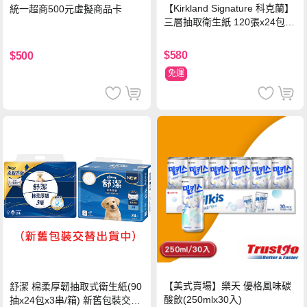
【Kirkland Signature 科克蘭】
統一超商500元虛擬商品卡
三層抽取衛生紙 120張x24包x1
串
$580
$500
免運
【美式賣場】樂天 優格風味碳
舒潔 棉柔厚韌抽取式衛生紙(90
酸飲(250mlx30入)
抽x24包x3串/箱) 新舊包裝交替