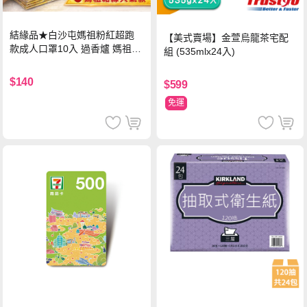
結緣品★白沙屯媽祖粉紅超跑
【美式賣場】金萱烏龍茶宅配
款成人口罩10入 過香爐 媽祖加
組 (535mlx24入)
持
$140
$599
免運