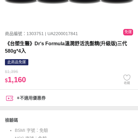
免運
商品編號：1303751 | UA2200017841
《台塑生醫》Dr‘s Formula溫潤舒活洗髮精(升級版)三代
580g*4入
此商品免運
1,396
$
1,160
$
收藏
※不適用優惠券
檢驗碼
BSMI 字號：
免驗