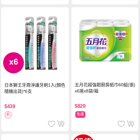
五月花超強韌廚房紙巾60組(張)
日本獅王牙周淨護牙刷1入(顏色
x6捲x8袋/箱
隨機出貨)*6支
$829
$439
免運
折