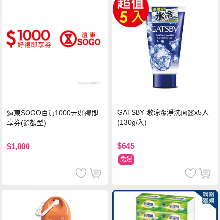
GATSBY 激涼潔淨洗面露x5入
遠東SOGO百貨1000元好禮即
(130g/入)
享券(餘額型)
$645
$1,000
免運