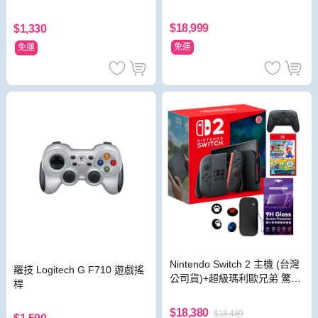
HD 白 電競遊戲掌機
$18,999
$1,330
免運
免運
Nintendo Switch 2 主機 (台灣
羅技 Logitech G F710 遊戲搖
公司貨)+超級瑪利歐兄弟 驚奇
桿
同遊鈴鈴公園 中文版+Pro 控
制器
$18,380
$18,489