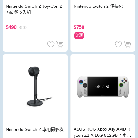
Nintendo Switch 2 便攜包
Nintendo Switch 2 Joy-Con 2
方向盤 2入組
$750
$490
$600
免運
ASUS ROG Xbox Ally AMD R
Nintendo Switch 2 專用攝影機
yzen Z2 A 16G 512GB 7吋 F