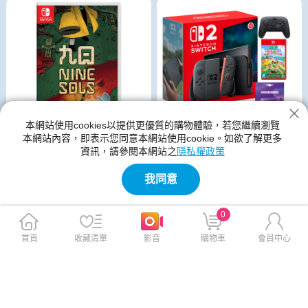
本網站使用cookies以提供更優質的購物體驗，若您繼續瀏覽
本網站內容，即表示您同意本網站使用cookie。如欲了解更多
資訊，請參閱本網站之
隱私權政策
Nintendo Switch 2 主機 (台灣
Nintendo Switch 九日 NINE S
我同意
公司貨)+集合啦！動物森友會
OLS 英中版
中文版+Pro 控制器
$17,980
$1,230
$18,810
0
$1,290
贈
免運
免運
首頁
收藏清單
影音
購物車
會員中心