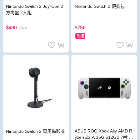
Nintendo Switch 2 便攜包
Nintendo Switch 2 Joy-Con 2
方向盤 2入組
$750
$490
$600
免運
ASUS ROG Xbox Ally AMD R
Nintendo Switch 2 專用攝影機
yzen Z2 A 16G 512GB 7吋 F