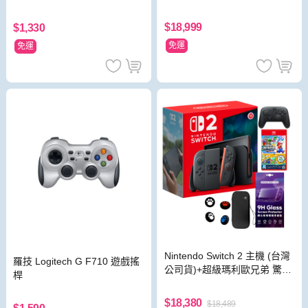
HD 白 電競遊戲掌機
$18,999
$1,330
免運
免運
Nintendo Switch 2 主機 (台灣
羅技 Logitech G F710 遊戲搖
公司貨)+超級瑪利歐兄弟 驚奇
桿
同遊鈴鈴公園 中文版+Pro 控
制器
$18,380
$18,489