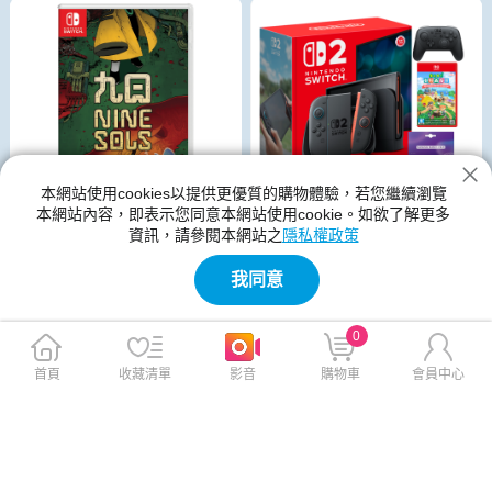
本網站使用cookies以提供更優質的購物體驗，若您繼續瀏覽
本網站內容，即表示您同意本網站使用cookie。如欲了解更多
資訊，請參閱本網站之
隱私權政策
Nintendo Switch 2 主機 (台灣
Nintendo Switch 九日 NINE S
我同意
公司貨)+集合啦！動物森友會
OLS 英中版
中文版+Pro 控制器
0
$17,980
$1,230
$18,810
$1,290
贈
免運
免運
首頁
收藏清單
影音
購物車
會員中心