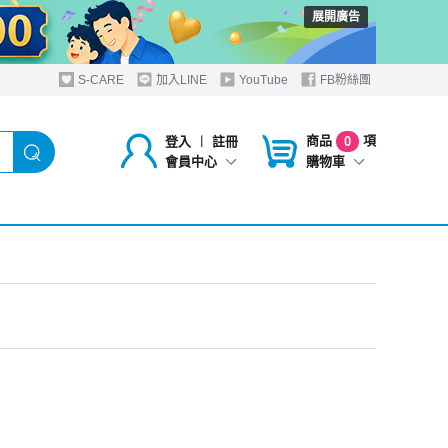
展開廣告
S-CARE
加入LINE
YouTube
FB粉絲團
商品
項
登入
︱
註冊
0
購物車
會員中心