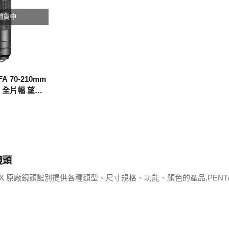
補貨中
FA 70-210mm
WR 全片幅 望遠
貨）
鏡頭
AX 原廠鏡頭館別提供各種類型、尺寸規格、功能、顏色的產品,PEN