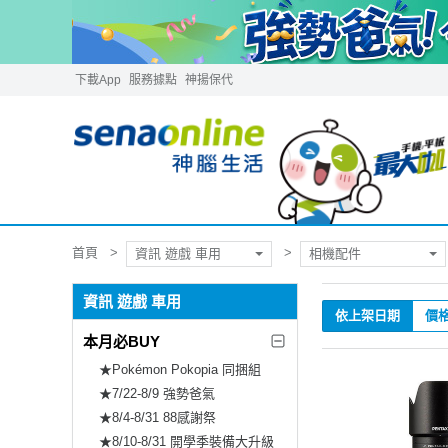
下載App
服務據點
神揚保代
首頁
資訊 遊戲 車用
相機配件
資訊 遊戲 車用
依上架日期
價
本月必BUY
★Pokémon Pokopia 同捆組
★7/22-8/9 強勢爸氣
★8/4-8/31 88感謝祭
★8/10-8/31 開學季裝備大升級