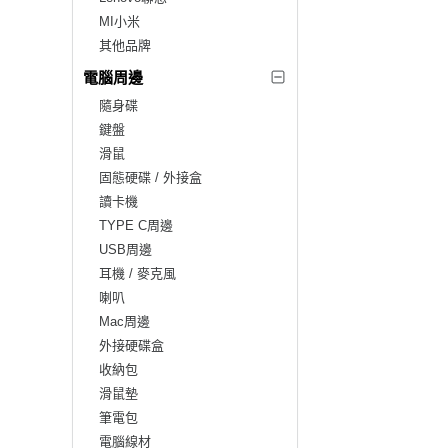
MI小米
其他品牌
電腦周邊
隨身碟
鍵盤
滑鼠
固態硬碟 / 外接盒
讀卡機
TYPE C周邊
USB周邊
耳機 / 麥克風
喇叭
Mac周邊
外接硬碟盒
收納包
滑鼠墊
筆電包
電腦線材