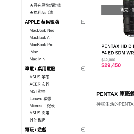
★最夯最熱銷遊戲
售完，
★福利品出清
APPLE 蘋果電腦
MacBook Neo
MacBook Air
MacBook Pro
PENTAX HD D 
iMac
F4 ED SDM 
Mac Mini
變焦鏡頭（公司
$42,000
$29,450
筆電 / 桌用電腦
ASUS 華碩
ACER 宏碁
MSI 微星
PENTAX 原廠
Lenovo 聯想
神腦生活的PENT
Microsoft 微軟
ASUS 商用
其他品牌
電玩 / 遊戲