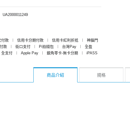
︱
UA2000011249
次付款
︱
信用卡分期付款
︱
信用卡紅利折抵
︱
神腦門
y付款
︱
街口支付
︱
Pi拍錢包
︱
台灣Pay
︱
全盈
全支付
︱
Apple Pay
︱
銀角零卡-無卡分期
︱
iPASS
商品介紹
規格