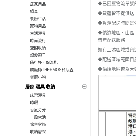
◆已回壓物流單號
居家用品
鍋具
◆貨運皆不提供送
餐廚生活
◆貨運配送時間是
寵物用品
◆偏遠地區、山區
生活寢具
皆無配送服務
時尚流行
空間收納
如有上述區域或貨
銀髮親子
◆配送區域範圍目
隨行杯．保溫瓶
◆偏遠地區皆為大
膳魔師THERMOS杯瓶壺
餐廚小物
居家 寢具 收納
床架寢具
晾曬
香氣芬芳
一般電池
傢俱家飾
收納層架