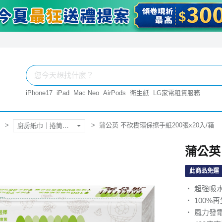
iPhone17
iPad
Mac Neo
AirPods
衛生紙
LG家電租賃服務
蒲公英 不砍樹環保擦手紙200張x20入/箱
廚房紙巾｜捲筒衛生紙
蒲公英
此商品免運
‧ 超強吸
‧ 100
‧ 風力發