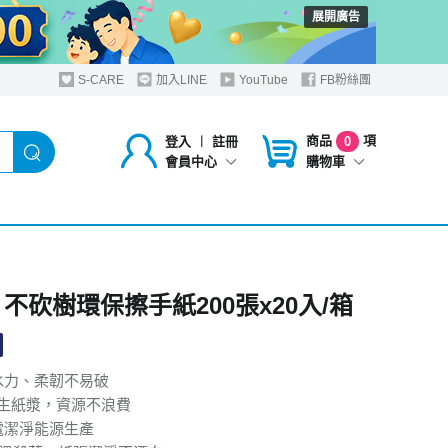
展開廣告
S-CARE
加入LINE
YouTube
FB粉絲團
商品
項
登入
︱
註冊
0
購物車
會員中心
 不砍樹環保擦手紙200張x20入/箱
水力、柔韌不易破
%再生紙漿，資源不浪費
電潔淨能源生產