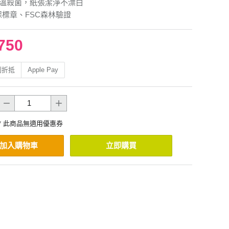
度高溫殺菌，紙張潔淨不漂白
保標章、FSC森林驗證
750
利折抵
Apple Pay
* 此商品無適用優惠券
加入購物車
立即購買