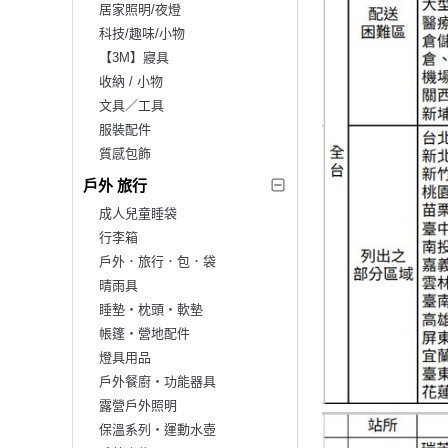
居家照明/夜燈
科技/趣味/小物
【3M】寢具
收納 / 小物
文具／工具
服裝配件
質感包飾
戶外 旅行
成人兒童睡袋
行李箱
戶外．旅行．包．袋
晴雨具
睡墊‧枕頭‧軟墊
帳篷‧營地配件
燈具用品
戶外餐廚‧功能器具
露營戶外照明
保溫系列‧運動水壺