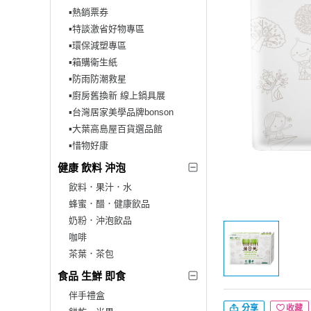
▪︎熱銷票券
▪︎特談激省好物專區
▪︎環保減塑專區
▪︎箱購衛生紙
▪︎防雨防潮救星
▪︎廚房舊換新 線上鍋具展
▪︎台灣居家美學品牌bonson
▪︎大葉高島屋百貨選品館
▪︎惜物好康
健康 飲料 沖泡
飲料．果汁．水
蜂蜜．醋．健康飲品
奶粉．沖泡飲品
咖啡
茶葉．茶包
食品 生鮮 即食
伴手禮盒
分享
收藏