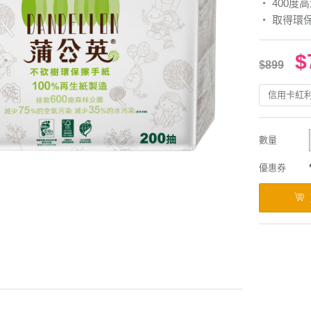
‧ 400
‧ 取得環
$
$899
信用卡紅
數量
優惠券