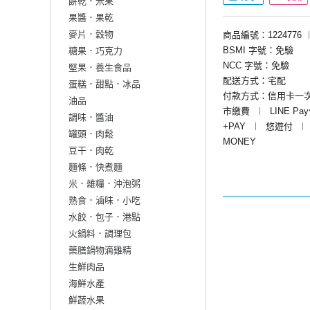
餅乾．米果
果醬．果乾
麥片．穀物
商品編號：1224776
BSMI 字號：免驗
糖果．巧克力
NCC 字號：免驗
堅果．養生食品
配送方式：宅配
蛋糕．甜點．冰品
付款方式：信用卡一
油品
市繳費
︱
LINE Pa
調味．醬油
+PAY
︱
悠遊付
︱
罐頭．肉鬆
MONEY
豆干．肉乾
麵條．快煮麵
米．雜糧．沖泡粥
熟食．滷味．小吃
水餃．包子．港點
火鍋料．調理包
藥膳鍋物滴雞精
生鮮肉品
海鮮水產
鮮蔬水果