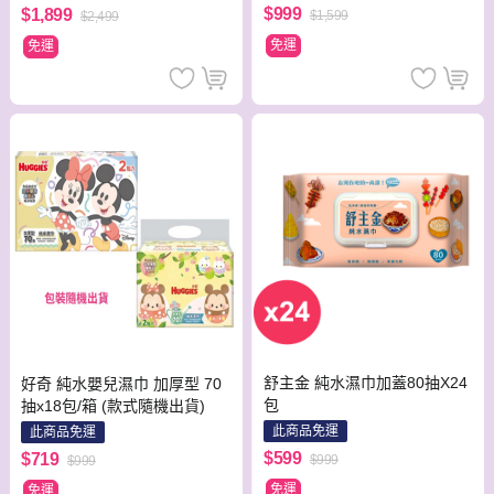
$999
$1,899
$1,599
$2,499
免運
免運
舒主金 純水濕巾加蓋80抽X24
好奇 純水嬰兒濕巾 加厚型 70
包
抽x18包/箱 (款式隨機出貨)
此商品免運
此商品免運
$599
$719
$999
$999
免運
免運