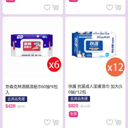
快護 抗菌成人潔膚濕巾 加大(5
奈森克林酒精濕紙巾60抽*6包
0抽)*12包
入
此商品免運
此商品免運
$820
$439
$1,199
$699
免運