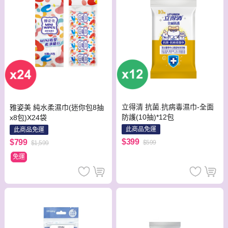
立得清 抗菌.抗病毒濕巾-全面
雅姿美 純水柔濕巾(迷你包8抽
防護(10抽)*12包
x8包)X24袋
此商品免運
此商品免運
$399
$799
$599
$1,599
免運