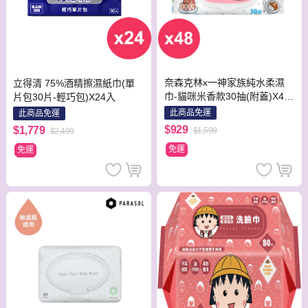
奈森克林x一神家族純水柔濕
立得清 75%酒精擦濕紙巾(單
巾-貓咪米香款30抽(附蓋)X48
片包30片-輕巧包)X24入
包
此商品免運
此商品免運
$929
$1,779
$1,599
$2,499
免運
免運