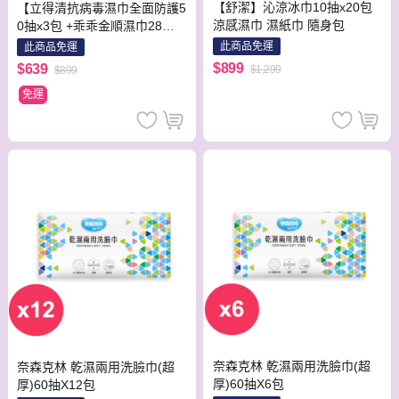
【舒潔】沁涼冰巾10抽x20包
【立得清抗病毒濕巾全面防護5
涼感濕巾 濕紙巾 隨身包
0抽x3包 +乖乖金順濕巾28抽x
6包 +舒主金濕紙巾80抽x 2包
此商品免運
此商品免運
+五告涼濕巾x3包+雅姿美濕巾
$899
$639
$1,299
$899
(8抽8包) x2袋】
免運
奈森克林 乾濕兩用洗臉巾(超
奈森克林 乾濕兩用洗臉巾(超
厚)60抽X6包
厚)60抽X12包