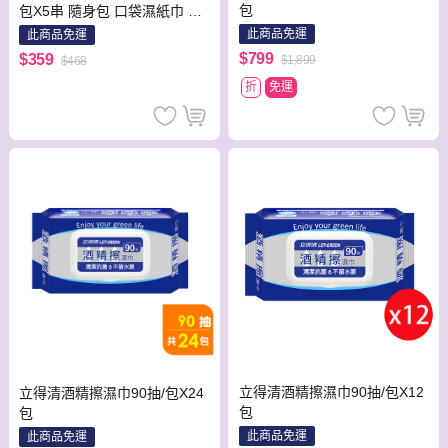
包
包X5串 隨身包 口袋濕紙巾 濕
巾 攜帶方便
此商品免運
此商品免運
$799
$359
$1,899
$468
折
免運
立得清酒精擦濕巾90抽/包X12
立得清酒精擦濕巾90抽/包X24
包
包
此商品免運
此商品免運