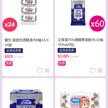
立得清75%酒精擦濕紙巾(10抽
優生 超迷你酒精濕巾8抽3入X
75%x60包)
24組
此商品免運
此商品免運
$1,495
$929
$1,899
$1,599
免運
免運