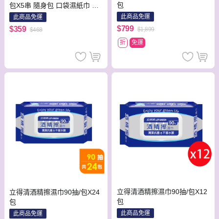
包
包X5串 隨身包 口袋濕紙巾 濕
巾 攜帶方便
此商品免運
此商品免運
$799
$359
$1,899
$468
折
免運
立得清酒精擦濕巾90抽/包X12
立得清酒精擦濕巾90抽/包X24
包
包
此商品免運
此商品免運