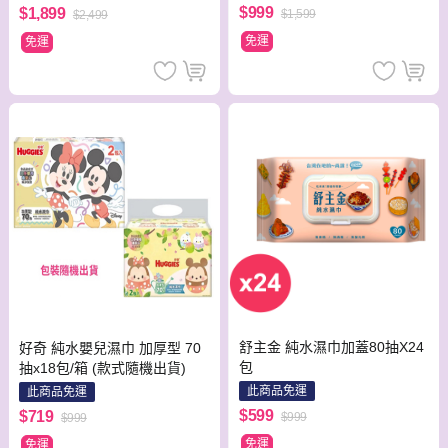
$999
$1,899
$1,599
$2,499
免運
免運
舒主金 純水濕巾加蓋80抽X24
好奇 純水嬰兒濕巾 加厚型 70
包
抽x18包/箱 (款式隨機出貨)
此商品免運
此商品免運
$599
$719
$999
$999
免運
免運