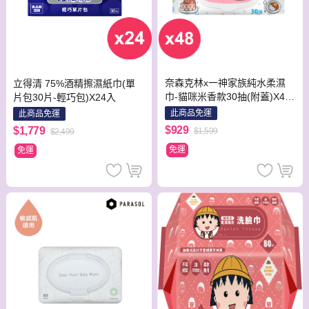
奈森克林x一神家族純水柔濕
立得清 75%酒精擦濕紙巾(單
巾-貓咪米香款30抽(附蓋)X48
片包30片-輕巧包)X24入
包
此商品免運
此商品免運
$929
$1,779
$1,599
$2,499
免運
免運