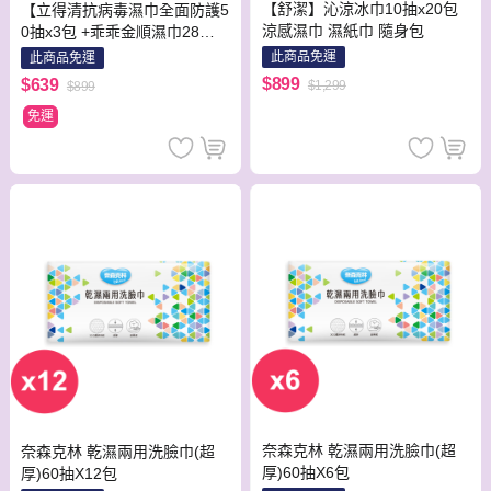
【舒潔】沁涼冰巾10抽x20包
【立得清抗病毒濕巾全面防護5
涼感濕巾 濕紙巾 隨身包
0抽x3包 +乖乖金順濕巾28抽x
6包 +舒主金濕紙巾80抽x 2包
此商品免運
此商品免運
+五告涼濕巾x3包+雅姿美濕巾
$899
$639
$1,299
$899
(8抽8包) x2袋】
免運
奈森克林 乾濕兩用洗臉巾(超
奈森克林 乾濕兩用洗臉巾(超
厚)60抽X6包
厚)60抽X12包