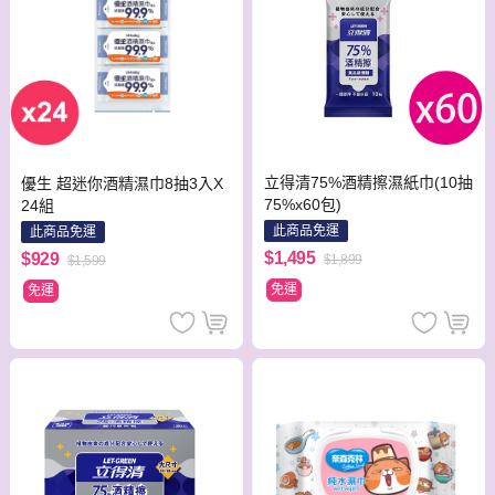
立得清75%酒精擦濕紙巾(10抽
優生 超迷你酒精濕巾8抽3入X
75%x60包)
24組
此商品免運
此商品免運
$1,495
$929
$1,899
$1,599
免運
免運