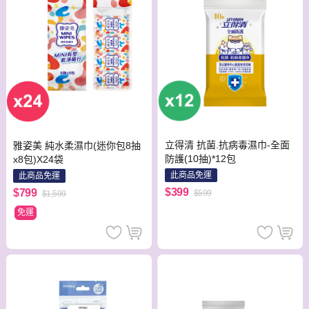
立得清 抗菌.抗病毒濕巾-全面
雅姿美 純水柔濕巾(迷你包8抽
防護(10抽)*12包
x8包)X24袋
此商品免運
此商品免運
$399
$799
$599
$1,599
免運