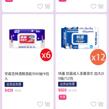
快護 抗菌成人潔膚濕巾 加大(5
奈森克林酒精濕紙巾60抽*6包
0抽)*12包
入
此商品免運
此商品免運
$820
$439
$1,199
$699
免運