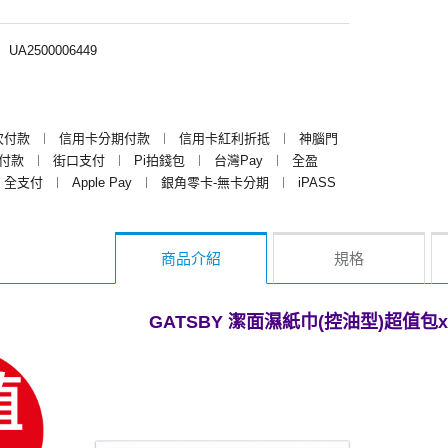
︱
UA2500006449
次付款
︱
信用卡分期付款
︱
信用卡紅利折抵
︱
神腦門
y付款
︱
街口支付
︱
Pi拍錢包
︱
台灣Pay
︱
全盈
全支付
︱
Apple Pay
︱
銀角零卡-無卡分期
︱
iPASS
商品介紹
規格
GATSBY 潔面濕紙巾(控油型)超值包x5