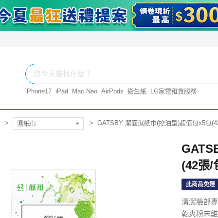
iPhone17
iPad
Mac Neo
AirPods
衛生紙
LG家電租賃服務
GATSBY 潔面濕紙巾(控油型)超值包x5包(4
濕紙巾
GAT
(42張/
此商品免運
清潔臉部專
乾爽粉末維