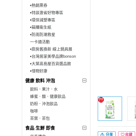
▪︎熱銷票券
▪︎特談激省好物專區
▪︎環保減塑專區
▪︎箱購衛生紙
▪︎防雨防潮救星
一卡通活動
▪︎廚房舊換新 線上鍋具展
▪︎台灣居家美學品牌bonson
▪︎大葉高島屋百貨選品館
▪︎惜物好康
健康 飲料 沖泡
飲料．果汁．水
蜂蜜．醋．健康飲品
奶粉．沖泡飲品
咖啡
茶葉．茶包
食品 生鮮 即食
分享
收藏