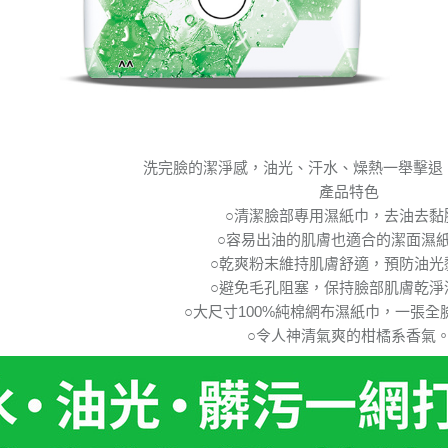
洗完臉的潔淨感，油光、汗水、燥熱一舉擊退
產品特色
○清潔臉部專用濕紙巾，去油去黏
○容易出油的肌膚也適合的潔面濕
○乾爽粉末維持肌膚舒適，預防油光
○避免毛孔阻塞，保持臉部肌膚乾淨
○大尺寸100%純棉網布濕紙巾，一張全
○令人神清氣爽的柑橘系香氣