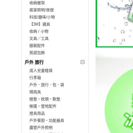
收納層架
居家照明/夜燈
科技/趣味/小物
【3M】寢具
收納 / 小物
文具／工具
服裝配件
質感包飾
戶外 旅行
成人兒童睡袋
行李箱
戶外．旅行．包．袋
晴雨具
睡墊‧枕頭‧軟墊
帳篷‧營地配件
燈具用品
戶外餐廚‧功能器具
露營戶外照明