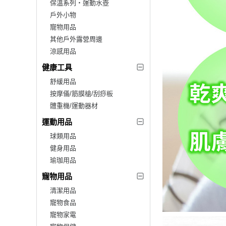
保溫系列‧運動水壺
戶外小物
寵物用品
其他戶外露營周邊
涼感用品
健康工具
舒緩用品
按摩儀/筋膜槍/刮痧板
體重機/運動器材
運動用品
球類用品
健身用品
瑜珈用品
寵物用品
清潔用品
寵物食品
寵物家電