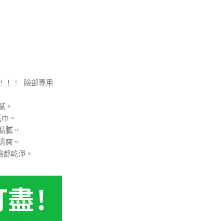
！！！ 臉部專用
膩。
紙巾。
黏膩。
清爽。
臉都乾淨。
。