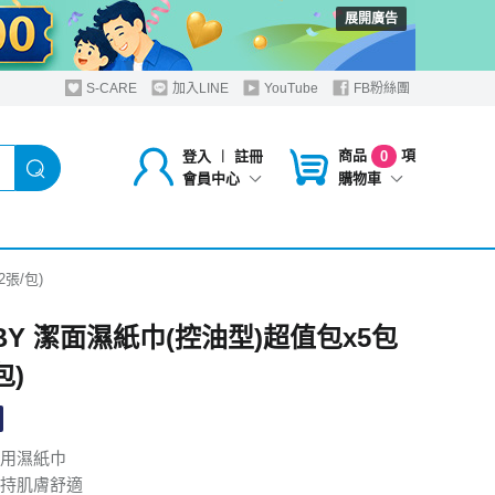
展開廣告
S-CARE
加入LINE
YouTube
FB粉絲團
商品
項
登入
︱
註冊
0
購物車
會員中心
2張/包)
SBY 潔面濕紙巾(控油型)超值包x5包
包)
用濕紙巾
持肌膚舒適