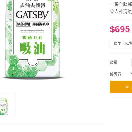
一張全臉都
令人神清氣
$695
信用卡紅
數量
優惠券