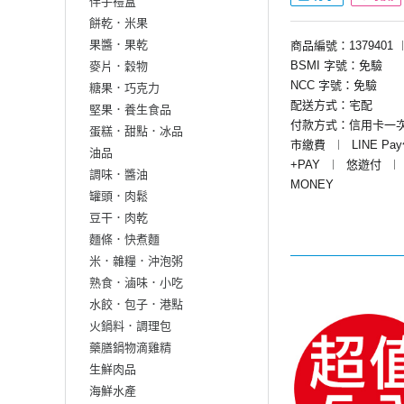
伴手禮盒
餅乾．米果
果醬．果乾
商品編號：1379401
BSMI 字號：免驗
麥片．穀物
NCC 字號：免驗
糖果．巧克力
配送方式：宅配
堅果．養生食品
付款方式：信用卡一
蛋糕．甜點．冰品
市繳費
︱
LINE Pa
油品
+PAY
︱
悠遊付
︱
調味．醬油
MONEY
罐頭．肉鬆
豆干．肉乾
麵條．快煮麵
米．雜糧．沖泡粥
熟食．滷味．小吃
水餃．包子．港點
火鍋料．調理包
藥膳鍋物滴雞精
生鮮肉品
海鮮水產