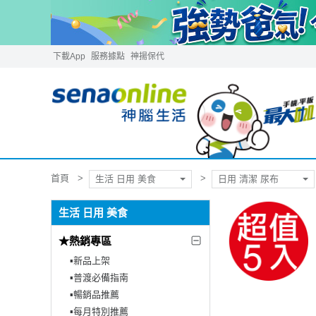
下載App
服務據點
神揚保代
首頁
生活 日用 美食
日用 清潔 尿布
生活 日用 美食
★熱銷專區
▪︎新品上架
▪︎普渡必備指南
▪︎暢銷品推薦
▪︎每月特別推薦