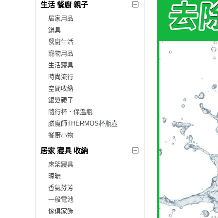
生活 餐廚 親子
居家用品
鍋具
餐廚生活
寵物用品
生活寢具
時尚流行
空間收納
銀髮親子
隨行杯．保溫瓶
膳魔師THERMOS杯瓶壺
餐廚小物
居家 寢具 收納
床架寢具
晾曬
香氣芬芳
一般電池
傢俱家飾