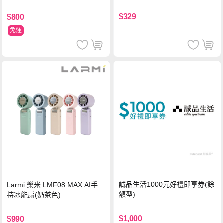
流處理費用)
$329
$800
免運
誠品生活1000元好禮即享券(餘
Larmi 樂米 LMF08 MAX AI手
額型)
持冰能扇(奶茶色)
$1,000
$990