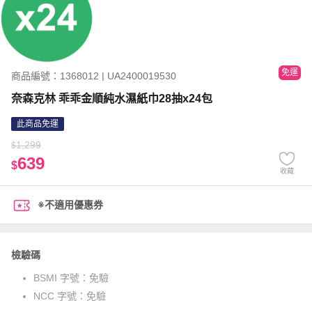
免運
商品編號：1368012 | UA2400019530
奈森克林 乖乖金順純水濕紙巾28抽x24包
此商品免運
1,299
$
639
$
收藏
※不適用優惠券
檢驗碼
BSMI 字號：
免驗
NCC 字號：
免驗