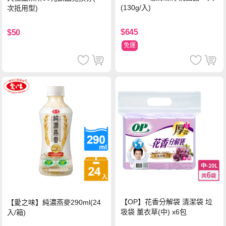
(130g/入)
次抵用型)
$645
$50
免運
【OP】花香分解袋 清潔袋 垃
【愛之味】純濃燕麥290ml(24
圾袋 薰衣草(中) x6包
入/箱)