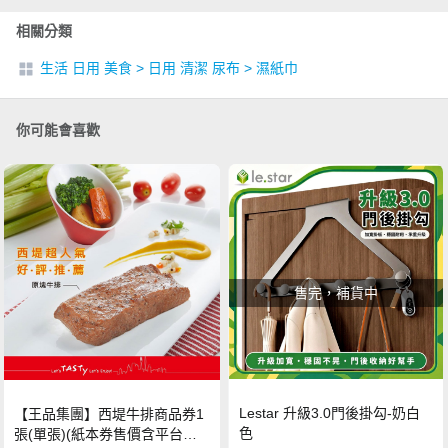
相關分類
生活 日用 美食
>
日用 清潔 尿布
>
濕紙巾
你可能會喜歡
售完，補貨中
Lestar 升級3.0門後掛勾-奶白
【王品集團】西堤牛排商品券1
色
張(單張)(紙本券售價含平台物