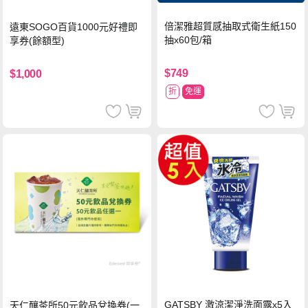
倍潔雅超質感抽取式衛生紙150
遠東SOGO百貨1000元好禮即
抽x60包/箱
享券(餘額型)
$749
$1,000
折
免運
GATSBY 激涼潔淨洗面露x5入
天仁釀茶所50元飲品兌換券(一