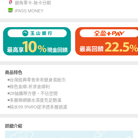
銀角零卡-無卡分期
iPASS MONEY
商品特色
◾️台灣經典零食乖乖變身濕紙巾
◾️綠色金順-祈求金順利
◾️28抽攜帶方便，不佔空間
◾️多層棉網鎖水濕度充足飽滿
◾️純水99.9%RO逆滲透多層過濾
詳細介紹