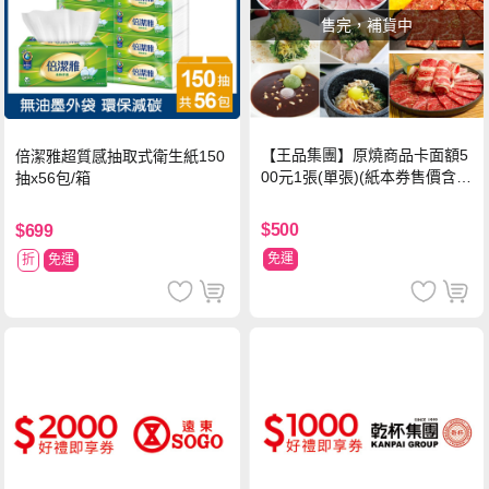
售完，補貨中
【王品集團】原燒商品卡面額5
倍潔雅超質感抽取式衛生紙150
00元1張(單張)(紙本券售價含平
抽x56包/箱
台物流處理費用)
$500
$699
免運
折
免運