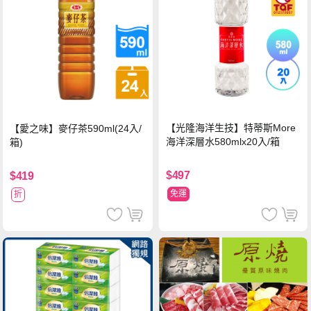
【光隆海洋生技】特蒂斯More
【愛之味】麥仔茶590ml(24入/
海洋深層水580mlx20入/箱
箱)
$497
$419
免運
折