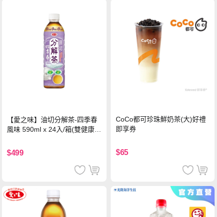
CoCo都可珍珠鮮奶茶(大)好禮
【愛之味】油切分解茶-四季春
即享券
風味 590ml x 24入/箱(雙健康認
證四季春茶)
$65
$499