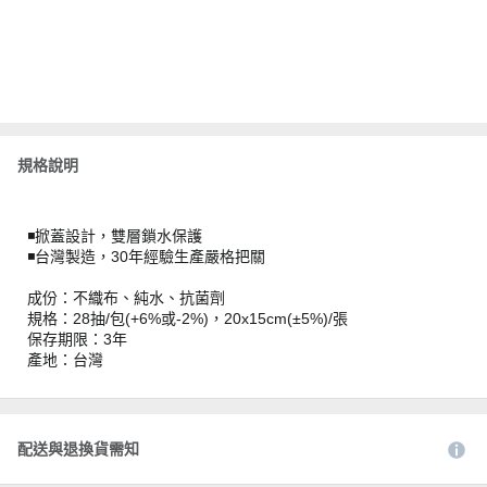
規格說明
◾️掀蓋設計，雙層鎖水保護
◾️台灣製造，30年經驗生產嚴格把關
成份：不織布、純水、抗菌劑
規格：28抽/包(+6%或-2%)，20x15cm(±5%)/張
保存期限：3年
產地：台灣
配送與退換貨需知