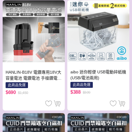
aibo 迷你輕便 USB電動碎紙機
HANLIN-B18V 電鑽專用18V大
(USB/電池兩用)
容量電池 電鑽電池 手槍鑽電
充電電鑽
此商品免運
此商品免運
$388
$690
$599
$1,450