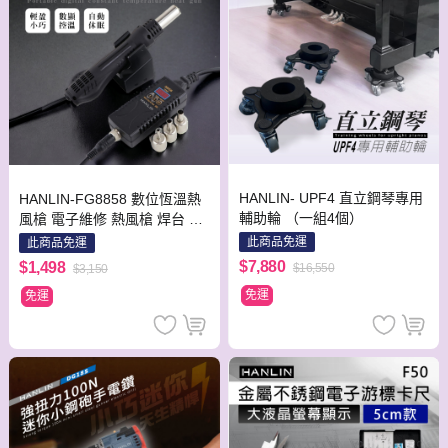
HANLIN- UPF4 直立鋼琴專用
HANLIN-FG8858 數位恆溫熱
輔助輪 （一組4個）
風槍 電子維修 熱風槍 焊台 數
位熱風槍 便攜式 數顯調溫 110
此商品免運
此商品免運
v 數顯調溫
$7,880
$1,498
$16,550
$3,150
免運
免運