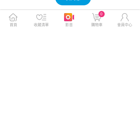
0
首頁
收藏清單
影音
購物車
會員中心
HANLIN-LIRusb 鈕扣鋰電池U
HANLIN- COCUID 門禁 CUID
SB充電器
鑰匙空白磁扣(顏色隨機)
此商品免運
此商品免運
$189
$89
$400
$188