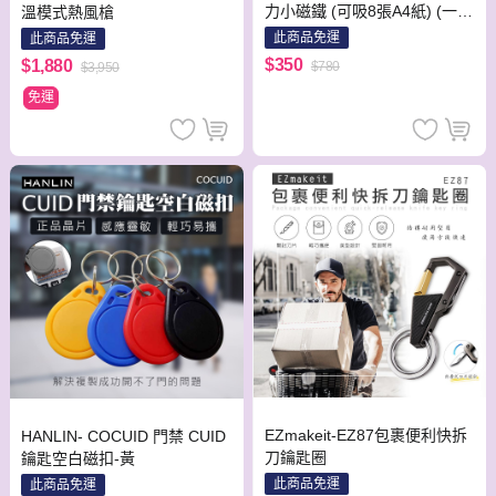
力小磁鐵 (可吸8張A4紙) (一盒
溫模式熱風槍
50顆裝)
此商品免運
此商品免運
$350
$1,880
$780
$3,950
免運
EZmakeit-EZ87包裹便利快拆
HANLIN- COCUID 門禁 CUID
刀鑰匙圈
鑰匙空白磁扣-黃
此商品免運
此商品免運