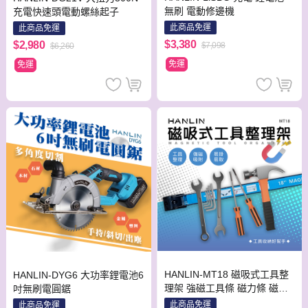
無刷 電動修邊機
充電快速頭電動螺絲起子
此商品免運
此商品免運
$3,380
$2,980
$7,098
$6,260
免運
免運
HANLIN-MT18 磁吸式工具整
HANLIN-DYG6 大功率鋰電池6
理架 強磁工具條 磁力條 磁鐵
吋無刷電圓鋸
強磁 掛架 磁力工具架 五金工
此商品免運
此商品免運