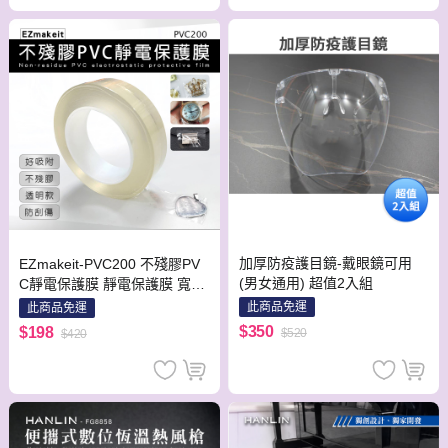
加厚防疫護目鏡-戴眼鏡可用
EZmakeit-PVC200 不殘膠PV
(男女通用) 超值2入組
C靜電保護膜 靜電保護膜 寬3C
M 首飾 吊墜 吸附高 無膠 防刮
此商品免運
此商品免運
防髒 防塵 減少氧化
$350
$198
$520
$420