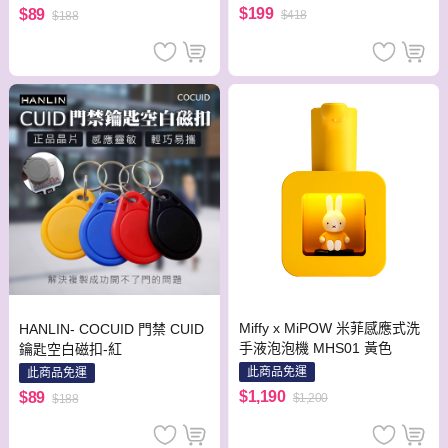
$199
$89
$418
$188
Miffy x MiPOW 米菲感應式洗
HANLIN- COCUID 門禁 CUID
手液泡泡機 MHS01 黃色
鑰匙空白磁扣-紅
此商品免運
此商品免運
$1,190
$89
$1,200
$188