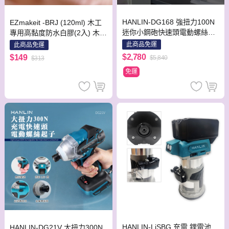
HANLIN-DG168 強扭力100N
EZmakeit -BRJ (120ml) 木工
迷你小鋼砲快速頭電動螺絲起
專用高黏度防水白膠(2入) 木工
子
專用 高黏度 防水 白膠 勞作 無
此商品免運
此商品免運
異味 木工 木材 包裝 紙張 勞作
$2,780
$149
$5,840
$313
黏合 接著
免運
HANLIN-LiSBG 充電 鋰電池
HANLIN-DG21V 大扭力300N