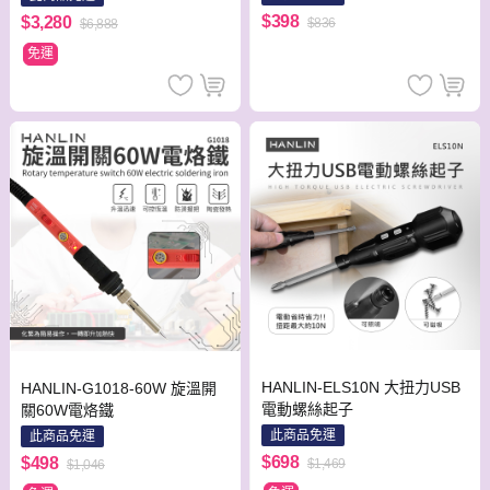
具 收納磁力條
$398
$3,280
$836
$6,888
免運
HANLIN-ELS10N 大扭力USB
HANLIN-G1018-60W 旋溫開
電動螺絲起子
關60W電烙鐵
此商品免運
此商品免運
$698
$498
$1,469
$1,046