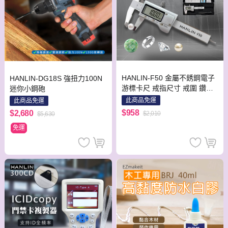
HANLIN-F50 金屬不銹鋼電子
HANLIN-DG18S 強扭力100N
游標卡尺 戒指尺寸 戒圍 鑽石
迷你小鋼砲
珠寶 螺帽 手鐲大液晶螢幕
此商品免運
此商品免運
$958
$2,680
$2,010
$5,630
免運