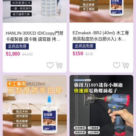
EZmakeit -BRJ (40ml) 木工專
HANLIN-300CD IDICcopy門禁
用高黏度防水白膠(6入) 木工
卡複製器 讀卡機 讀寫器 拷貝
專用 高黏度 防水 白膠 勞作 無
機
此商品免運
此商品免運
異味 木工 木材 包裝 紙張 勞作
$159
$1,980
$335
$4,160