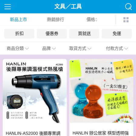
文具／工具
新品上市
熱銷排行
價格
折扣
優惠券
買就送
免運
商品分類
品牌
取貨方式
付款方式
HANLIN 辦公居家 棋型透明強
HANLIN-AS2000 後顯專業調