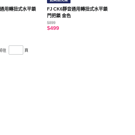
此商品免運
靜音通用轉扭式水平鎖
FJ CK6靜音通用轉扭式水平鎖
門把鎖 金色
$899
$499
前往
頁