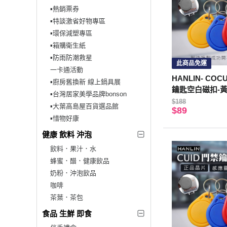
▪︎熱銷票券
▪︎特談激省好物專區
▪︎環保減塑專區
▪︎箱購衛生紙
▪︎防雨防潮救星
此商品免運
一卡通活動
HANLIN- COC
▪︎廚房舊換新 線上鍋具展
鑰匙空白磁扣-
▪︎台灣居家美學品牌bonson
$188
▪︎大葉高島屋百貨選品館
$89
▪︎惜物好康
健康 飲料 沖泡
飲料．果汁．水
蜂蜜．醋．健康飲品
奶粉．沖泡飲品
咖啡
茶葉．茶包
食品 生鮮 即食