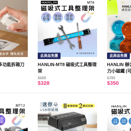
此商品免運
此商品免運
一多功能拆箱刀
HANLIN-MT8 磁吸式工具整理
HANLIN
架
力小磁鐵 (可
50顆裝)
$689
$780
$328
$350