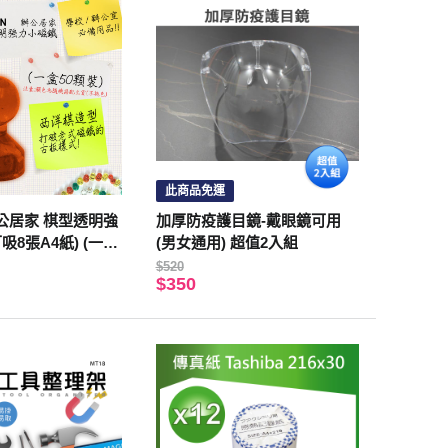
此商品免運
 辦公居家 棋型透明強
加厚防疫護目鏡-戴眼鏡可用
吸8張A4紙) (一盒
(男女通用) 超值2入組
$520
$350