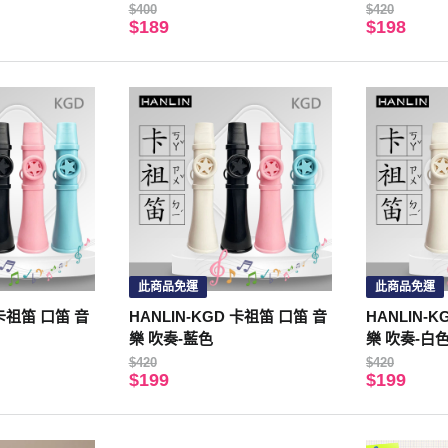
平頭
M 首飾 吊墜
$400
$420
$189
$198
防髒 防塵 
此商品免運
此商品免運
 卡祖笛 口笛 音
HANLIN-KGD 卡祖笛 口笛 音
HANLIN-
樂 吹奏-藍色
樂 吹奏-白
$420
$420
$199
$199