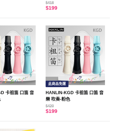
 吸附高 無膠 防刮
$418
$199
減少氧化
此商品免運
KGD 卡祖笛 口笛 音
HANLIN-KGD 卡祖笛 口笛 音
色
樂 吹奏-粉色
$420
$199