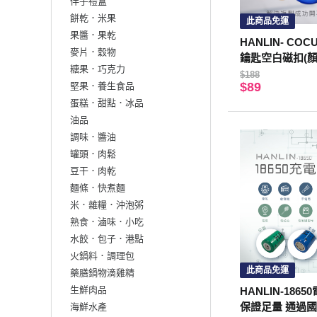
伴手禮盒
餅乾．米果
此商品免運
果醬．果乾
HANLIN- COC
麥片．穀物
鑰匙空白磁扣(顏
糖果．巧克力
$188
$89
堅果．養生食品
蛋糕．甜點．冰品
油品
調味．醬油
罐頭．肉鬆
豆干．肉乾
麵條．快煮麵
米．雜糧．沖泡粥
熟食．滷味．小吃
水餃．包子．港點
火鍋料．調理包
此商品免運
藥膳鍋物滴雞精
生鮮肉品
HANLIN-18650
保證足量 通過國
海鮮水產