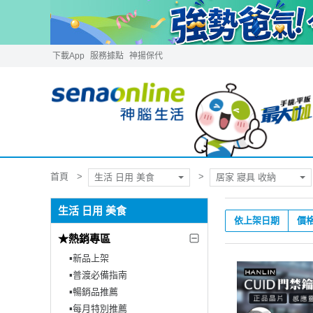
下載App
服務據點
神揚保代
首頁
生活 日用 美食
居家 寢具 收納
生活 日用 美食
依上架日期
價
★熱銷專區
▪︎新品上架
▪︎普渡必備指南
▪︎暢銷品推薦
▪︎每月特別推薦