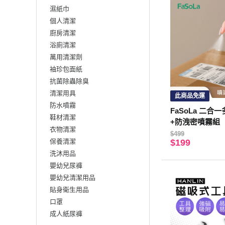
濕紙巾
個人清潔
廚房清潔
浴廁清潔
萬用清潔劑
袖珍包面紙
抗菌除蟲除臭
清潔用具
此商品免運
防水噴霧
FaSoLa 二合
鞋材清潔
+防洩密噴霧組
衣物清潔
$499
保養清潔
$199
洗沐用品
嬰幼兒尿褲
嬰幼兒清潔用品
貼身衛生用品
口罩
成人紙尿褲