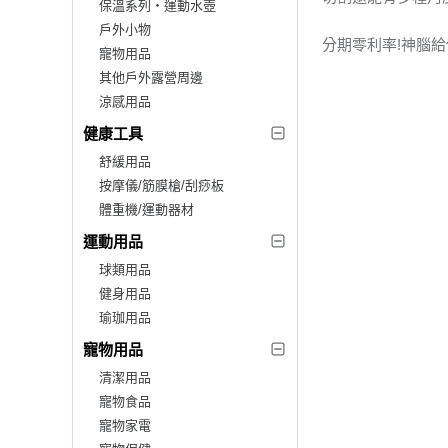
保溫系列‧運動水壺
戶外小物
分期零利率!神腦
寵物用品
其他戶外露營周邊
涼感用品
健康工具
舒緩用品
按摩儀/筋膜槍/刮痧板
體重機/運動器材
運動用品
球類用品
健身用品
瑜珈用品
寵物用品
清潔用品
寵物食品
寵物家電