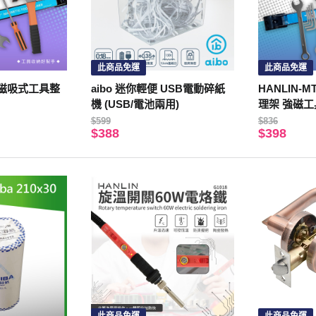
此商品免運
此商品免運
2 磁吸式工具整
aibo 迷你輕便 USB電動碎紙
HANLIN-
機 (USB/電池兩用)
理架 強磁工
強磁 掛架 
$599
$836
$388
$398
具 收納磁力