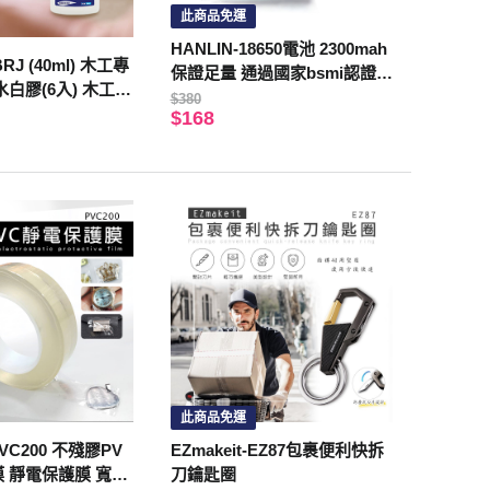
此商品免運
HANLIN-18650電池 2300mah
-BRJ (40ml) 木工專
保證足量 通過國家bsmi認證
白膠(6入) 木工專
(一組2顆)綠色-尖頭
$380
防水 白膠 勞作 無異
$168
 包裝 紙張 勞作
此商品免運
-PVC200 不殘膠PV
EZmakeit-EZ87包裹便利快拆
 靜電保護膜 寬3C
刀鑰匙圈