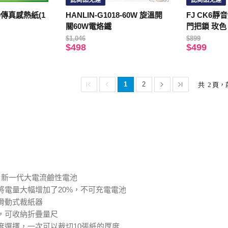
此商品免運
此商品免運
0傳真感熱紙(1
HANLIN-G1018-60W 旋溫開
FJ CK6
關60W電烙鐵
門把鎖 玫色
$1,046
$899
$498
$499
1
2
共
2
頁，
nic 新一代大電流鹼性電池
將電量大幅增加了20%，不可充電電池
4滑動式裁紙器
，可收納折疊量尺
度選擇，一次可以裁切10張紙的厚度