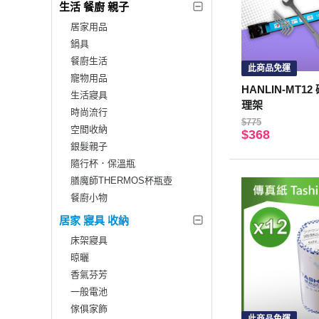
生活 餐廚 親子
居家用品
鍋具
餐廚生活
此商品免運
寵物用品
HANLIN-MT1
生活寢具
理架
時尚流行
$775
空間收納
$368
銀髮親子
隨行杯．保溫瓶
膳魔師THERMOS杯瓶壺
餐廚小物
居家 寢具 收納
床架寢具
晾曬
香氣芬芳
一般電池
傢俱家飾