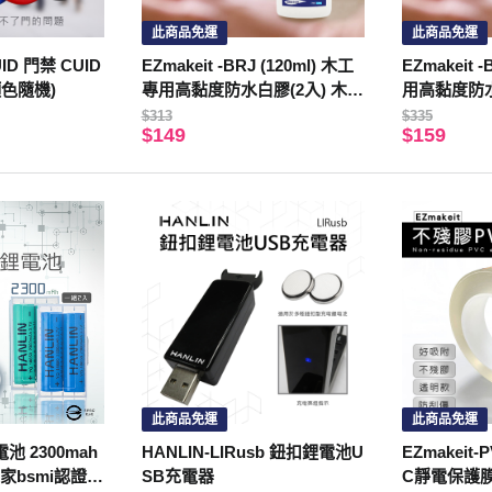
此商品免運
此商品免運
UID 門禁 CUID
EZmakeit -BRJ (120ml) 木工
EZmakeit 
色隨機)
專用高黏度防水白膠(2入) 木工
用高黏度防水
專用 高黏度 防水 白膠 勞作 無
用 高黏度 
$313
$335
$149
$159
異味 木工 木材 包裝 紙張 勞作
味 木工 木材
黏合 接著
此商品免運
此商品免運
電池 2300mah
HANLIN-LIRusb 鈕扣鋰電池U
EZmakeit
家bsmi認證
SB充電器
C靜電保護膜