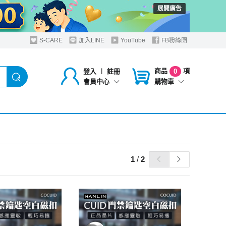
展開廣告
S-CARE
加入LINE
YouTube
FB粉絲團
商品
項
登入
︱
註冊
0
購物車
會員中心
1
/
2