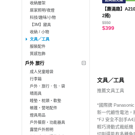
此商品免運
收納層架
【壽滿趣】A21
居家照明/夜燈
2捲)
科技/趣味/小物
$550
【3M】寢具
$399
收納 / 小物
文具／工具
服裝配件
質感包飾
戶外 旅行
成人兒童睡袋
行李箱
文具／工具
戶外．旅行．包．袋
推薦文具工具
晴雨具
睡墊‧枕頭‧軟墊
*國際牌 Panaso
帳篷‧營地配件
新一代鹼性電池，
燈具用品
*FJ 安全不刮手A
戶外餐廚‧功能器具
輕巧滑動式裁紙機
露營戶外照明
切割還能有多種角