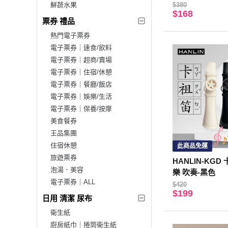
(一組2顆)藍色-
鮮蔬水果
$380
$168
票券 禮品
熱門電子票券
電子票券｜速食/飲料
電子票券｜超商/賣場
電子票券｜住宿/休憩
電子票券｜餐廳/飯店
電子票券｜娛樂/生活
電子票券｜保養/按摩
美食餐券
王品集團
住宿休憩
此商品免運
旅遊票券
HANLIN-KGD
泡湯．美容
樂 吹奏-黑色
電子票券｜ALL
$420
$199
日用 清潔 尿布
衛生紙
廚房紙巾｜捲筒衛生紙