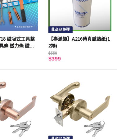
此商品免運
MT18 磁吸式工具整
【壽滿趣】A216傳真感熱紙(1
具條 磁力條 磁鐵
2捲)
磁力工具架 五金工
$550
$399
條