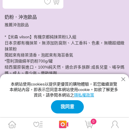
奶粉．沖泡飲品
推薦沖泡飲品
*【米森 vilson】有機京都純抹茶粉1入組
日本京都有機抹茶，無添加防腐劑、人工香料、色素，無糖超細緻
抹茶粉
聞起來有綠茶清香，泡起來有海苔香氣
*雪利頂級綿羊奶粉700g/罐
紐西蘭原裝進口，100%純天然，適合許多族群:成長兒童、哺孕媽
媽、成人、青少年、樂齡族群
香醇好喝無腥味~台灣的第一罐綿羊奶粉
本網站使用cookies以提供更優質的購物體驗，若您繼續瀏覽
本網站內容，即表示您同意本網站使用cookie。如欲了解更多
分期零利率!神腦給你最實惠的價格，最安心的服務品質。
資訊，請參閱本網站之
隱私權政策
我同意
0