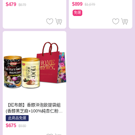
$899
$479
$1,079
$679
免運
【紅布朗】香醇沖泡飲提袋組
(香醇黑芝麻+100%純杏仁粉)
伴手禮/禮盒/年節送禮/養生飲
此商品免運
品
$675
$930