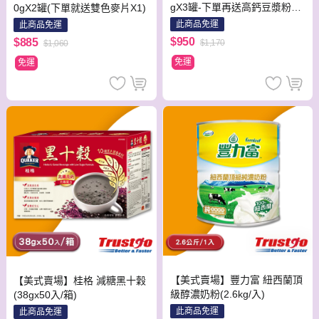
gX3罐-下單再送高鈣豆漿粉40
0gX2罐(下單就送雙色麥片X1)
0gX1罐
此商品免運
此商品免運
$950
$885
$1,170
$1,060
免運
免運
【美式賣場】豐力富 紐西蘭頂
【美式賣場】桂格 減糖黑十穀
級醇濃奶粉(2.6kg/入)
(38gx50入/箱)
此商品免運
此商品免運