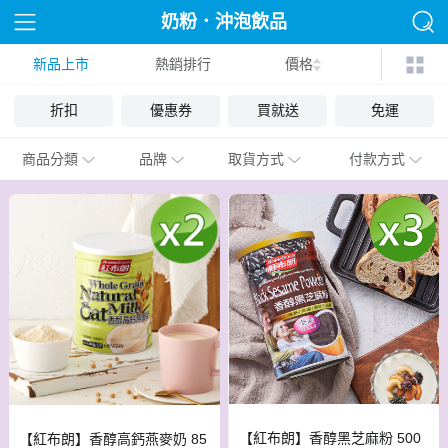
奶粉．沖泡飲品
新品上市
熱銷排行
價格
折扣
優惠券
買就送
免運
商品分類
品牌
取貨方式
付款方式
【紅布朗】香醇黑芝麻粉 500
【紅布朗】香醇高鈣燕麥奶 85