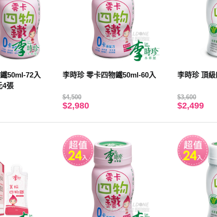
50ml-72入
李時珍 零卡四物鐵50ml-60入
李時珍 頂級四
元4張
$4,500
$3,600
$2,980
$2,499