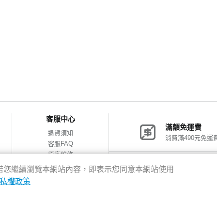
客服中心
滿額免運費
退貨須知
消費滿490元免運
客服FAQ
原廠維修
網購包裝減量
神腦會員福利
驗，若您繼續瀏覽本網站內容，即表示您同意本網站使用
會員獨享優惠
私權政策
8新北市新店區中正路531號2樓