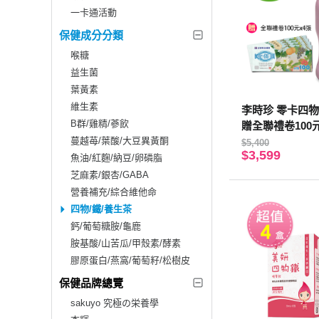
一卡通活動
保健成分分類
喉糖
益生菌
葉黃素
維生素
李時珍 零卡四物鐵
B群/雞精/蔘飲
贈全聯禮卷100
蔓越苺/葉酸/大豆異黃酮
$5,400
$3,599
魚油/紅麴/納豆/卵磷脂
芝麻素/銀杏/GABA
營養補充/綜合維他命
四物/鐵/養生茶
鈣/葡萄糖胺/龜鹿
胺基酸/山苦瓜/甲殼素/酵素
膠原蛋白/燕窩/葡萄籽/松樹皮
保健品牌總覽
sakuyo 究極の栄養學