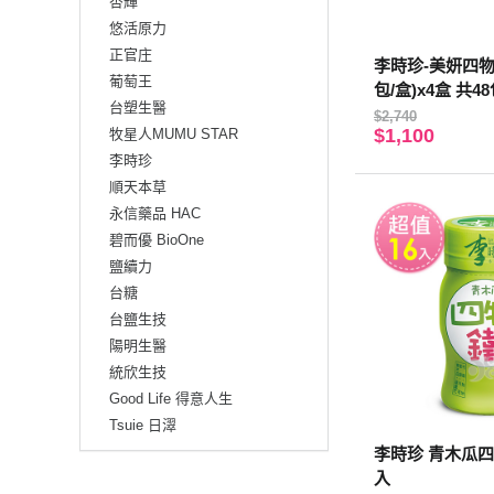
杏輝
悠活原力
正官庄
李時珍-美妍四物
葡萄王
包/盒)x4盒 共4
台塑生醫
$2,740
$1,100
牧星人MUMU STAR
李時珍
順天本草
永信藥品 HAC
碧而優 BioOne
鹽續力
台糖
台鹽生技
陽明生醫
統欣生技
Good Life 得意人生
Tsuie 日濢
李時珍 青木瓜四物
入