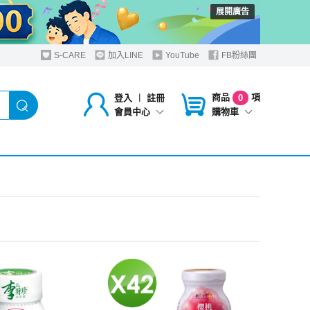
展開廣告
S-CARE
加入LINE
YouTube
FB粉絲團
商品
項
登入
︱
註冊
0
購物車
會員中心