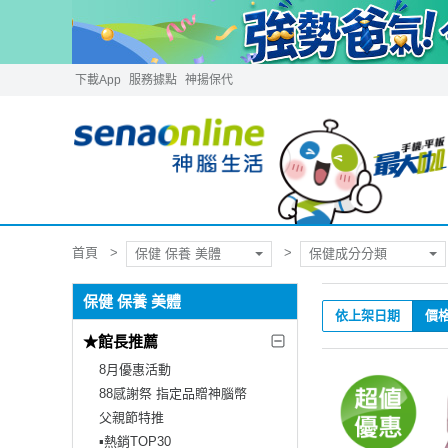
下載App
服務據點
神揚保代
首頁
保健 保養 美體
保健成分分類
保健 保養 美體
依上架日期
價
★館長推薦
8月優惠活動
88感謝祭 指定品贈神腦幣
父親節特推
▪︎熱銷TOP30