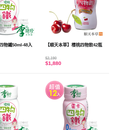
物鐵50ml-48入
【順天本草】櫻桃四物飲42瓶
$2,190
$1,880