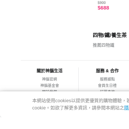
$900
$688
四物/鐵/養生茶
推薦四物鐵
關於神腦生活
服務 & 合作
神腦官網
服務據點
神腦基金會
會員生日禮
關於我們
訂單查詢
會員服務條款
合作提案
本網站使用cookies以提供更優質的購物體
隱私權政策
cookie。如欲了解更多資訊，請參閱本網站之
隱
網站導覽
神腦國際企業股份有限公司 統編：12228473 地址：台灣2314