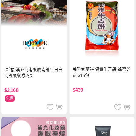
美雅宜蘭餅 優質牛舌餅-蜂蜜芝
(新卷)漢來海港餐廳南部平日自
麻 x15包
助晚餐餐券2張
$439
$2,168
免運