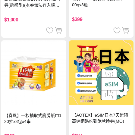
00gx3瓶
券(餘額型)(本券無法存入錢包
中使用)
$399
$1,000
【AOTEX】eSIM日本7天無限
【春風】一秒抽取式廚房紙巾1
高速網路吃到飽兌換券(MO)
20抽x3包x4串