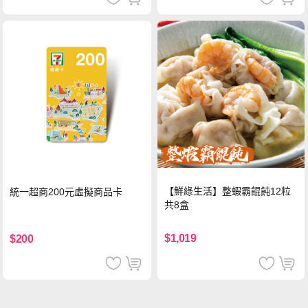
【鮮綠生活】整蝦霸餛飩12粒
統一超商200元虛擬商品卡
共8盒
$1,019
$200