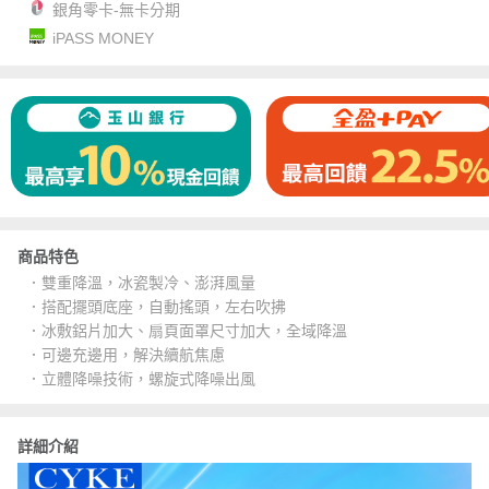
銀角零卡-無卡分期
iPASS MONEY
商品特色
．雙重降溫，冰瓷製冷、澎湃風量
．搭配擺頭底座，自動搖頭，左右吹拂
．冰敷鋁片加大、扇頁面罩尺寸加大，全域降溫
．可邊充邊用，解決續航焦慮
．立體降噪技術，螺旋式降噪出風
詳細介紹