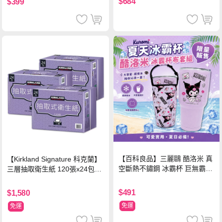
$684
$399
【百科良品】三麗鷗 酷洛米 真
【Kirkland Signature 科克蘭】
空斷熱不鏽鋼 冰霸杯 巨無霸鋼
三層抽取衛生紙 120張x24包x3
杯 保冰保溫飲料杯 隨行杯 900
串/箱
ml-信封款(贈手提杯套)
$491
$1,580
免運
免運