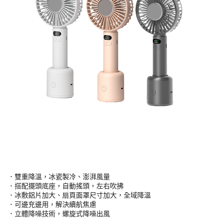
．雙重降溫，冰瓷製冷、澎湃風量
．搭配擺頭底座，自動搖頭，左右吹拂
．冰敷鋁片加大、扇頁面罩尺寸加大，全域降溫
．可邊充邊用，解決續航焦慮
．立體降噪技術，螺旋式降噪出風