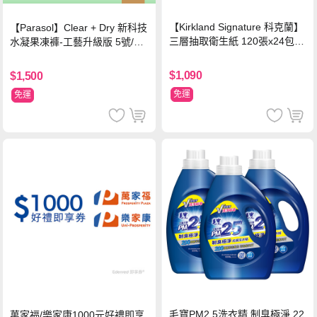
【Kirkland Signature 科克蘭】
【Parasol】Clear + Dry 新科技
三層抽取衛生紙 120張x24包x2
水凝果凍褲-工藝升級版 5號/XL
串
超值禮盒組 (96片)
$1,090
$1,500
免運
免運
毛寶PM2.5洗衣精 制臭極淨 22
萬家福/樂家康1000元好禮即享