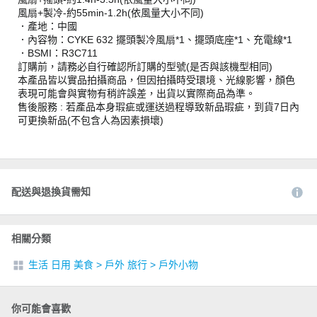
風扇+製冷-約55min-1.2h(依風量大小不同)
．產地：中國
．內容物：CYKE 632 擺頭製冷風扇*1、擺頭底座*1、充電線*1
．BSMI：R3C711
訂購前，請務必自行確認所訂購的型號(是否與該機型相同)
本產品皆以實品拍攝商品，但因拍攝時受環境、光線影響，顏色
表現可能會與實物有稍許誤差，出貨以實際商品為準。
售後服務 : 若產品本身瑕疵或運送過程導致新品瑕疵，到貨7日內
可更換新品(不包含人為因素損壞)
配送與退換貨需知
相關分類
生活 日用 美食
>
戶外 旅行
>
戶外小物
你可能會喜歡