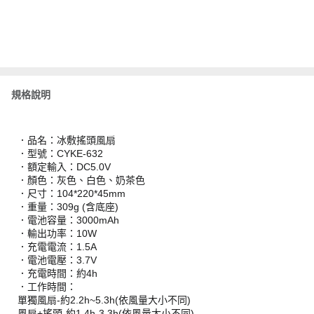
規格說明
．品名：冰敷搖頭風扇
．型號：CYKE-632
．額定輸入：DC5.0V
．顏色：灰色、白色、奶茶色
．尺寸：104*220*45mm
．重量：309g (含底座)
．電池容量：3000mAh
．輸出功率：10W
．充電電流：1.5A
．電池電壓：3.7V
．充電時間：約4h
．工作時間：
單獨風扇-約2.2h~5.3h(依風量大小不同)
風扇+搖頭-約1.4h-3.3h(依風量大小不同)