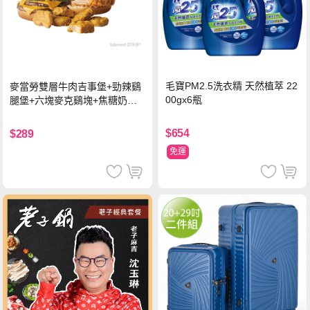
毛寶PM2.5洗衣精 天然植萃 22
麥當勞雙層牛肉吉事堡+勁辣鷄
00gx6瓶
腿堡+六塊麥克鷄塊+焦糖奶茶
(冰)*2 好禮即享券
$654
$289
免運