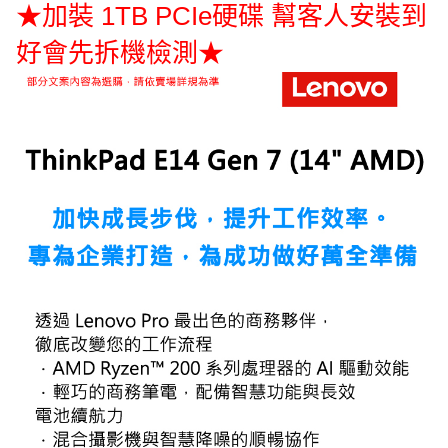
★加裝 1TB PCIe硬碟 幫客人安裝到
好會先拆機檢測★