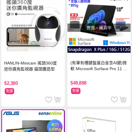
售完，補貨中
(有筆有槽鍵盤蓋白金含AI鍵)微
HANLIN-Minicam 搖頭360度
軟 Microsoft Surface Pro 11 (S
迷你廣角監視器 貓頭鷹造型
napdragon X Plus/16G/512G)
石墨黑
$49,888
$2,380
免運
免運