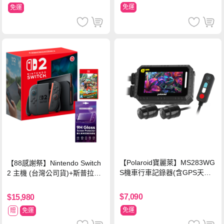
免運
免運
【Polaroid寶麗萊】MS283WG
【88感謝祭】Nintendo Switch
S機車行車記錄器(含GPS天線)-
2 主機 (台灣公司貨)+斯普拉遁
內附32G卡 (MS279WG升級款
塗擊隊 中文版
新小蜂鷹)
$7,090
$15,980
免運
贈
免運