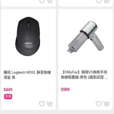
【OMyCar】極吸V1無刷手持
羅技 Logitech M331 靜音無線
無線吸塵器-黑色 (國家認證 一
滑鼠 黑
年保固) 無線吸塵器 無刷電機
吸充吹抽四合一 除塵 抽真空 車
$998
$649
家兩用
免運