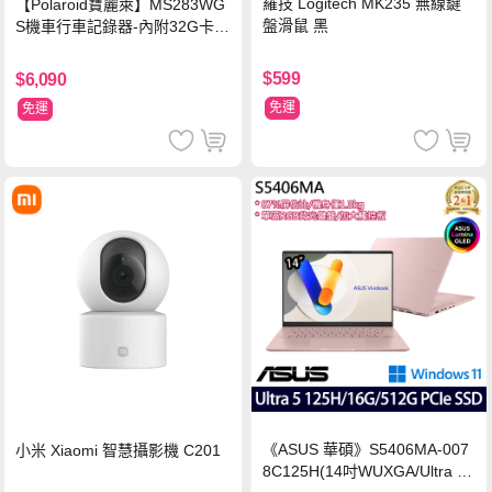
羅技 Logitech MK235 無線鍵
【Polaroid寶麗萊】MS283WG
盤滑鼠 黑
S機車行車記錄器-內附32G卡
(MS279WG升級款 新小蜂鷹)
$599
$6,090
免運
免運
《ASUS 華碩》S5406MA-007
小米 Xiaomi 智慧攝影機 C201
8C125H(14吋WUXGA/Ultra 5