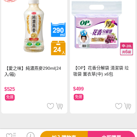
【OP】花香分解袋 清潔袋 垃
【愛之味】純濃燕麥290ml(24
圾袋 薰衣草(中) x6包
入/箱)
$499
$525
免運
免運