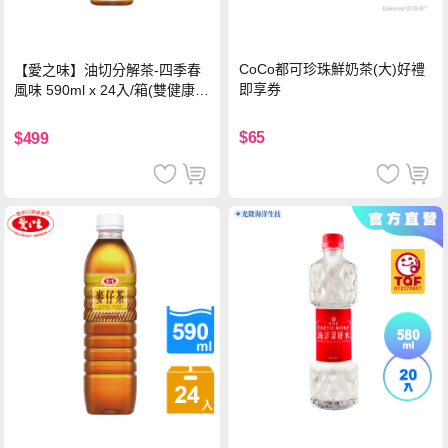
CoCo都可珍珠鮮奶茶(大)好禮
【愛之味】油切分解茶-四季春
即享券
風味 590ml x 24入/箱(雙健康認
證四季春茶)
$65
$499