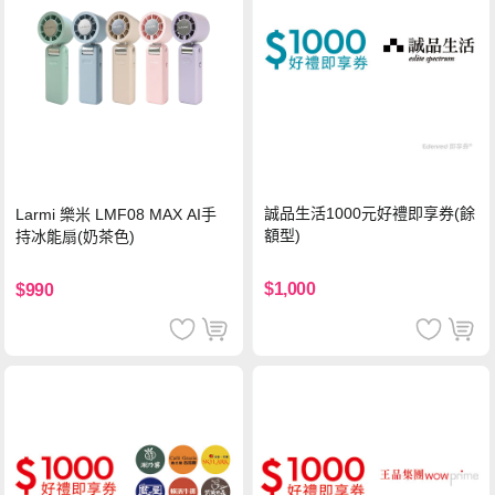
誠品生活1000元好禮即享券(餘
Larmi 樂米 LMF08 MAX AI手
額型)
持冰能扇(奶茶色)
$1,000
$990