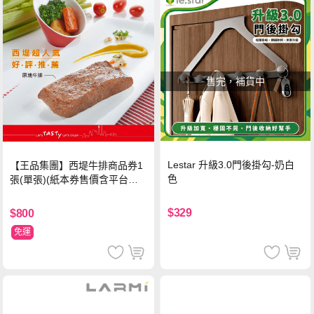
售完，補貨中
Lestar 升級3.0門後掛勾-奶白
【王品集團】西堤牛排商品券1
色
張(單張)(紙本券售價含平台物
流處理費用)
$329
$800
免運