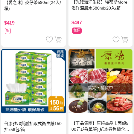
【光隆海洋生技】特蒂斯More
【愛之味】麥仔茶590ml(24入/
海洋深層水580mlx20入/箱
箱)
$497
$419
免運
折
售完，補貨中
【王品集團】原燒商品卡面額5
倍潔雅超質感抽取式衛生紙150
00元1張(單張)(紙本券售價含平
抽x56包/箱