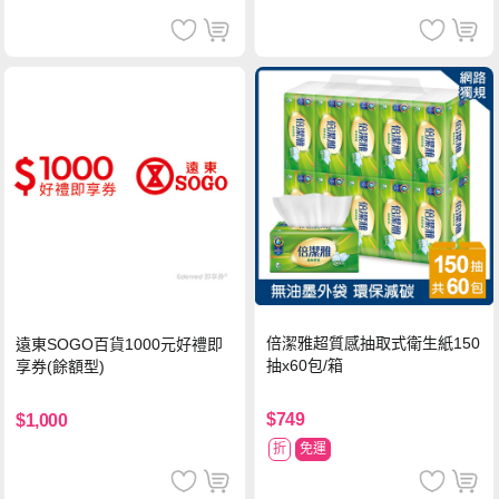
倍潔雅超質感抽取式衛生紙150
遠東SOGO百貨1000元好禮即
抽x60包/箱
享券(餘額型)
$749
$1,000
折
免運