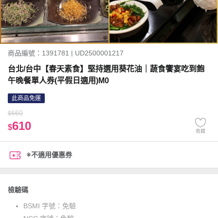
商品編號：1391781 | UD2500001217
台北/台中【春天素食】堅持選用葵花油｜蔬食饗宴吃到飽
午晚餐單人券(平假日適用)M0
此商品免運
660
$
610
$
收藏
※不適用優惠券
檢驗碼
BSMI 字號：
免驗