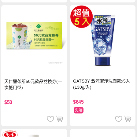
GATSBY 激涼潔淨洗面露x5入
天仁釀茶所50元飲品兌換券(一
(130g/入)
次抵用型)
$645
$50
免運