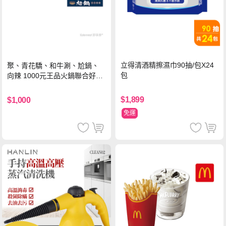
立得清酒精擦濕巾90抽/包X24
聚、青花驕、和牛涮、尬鍋、
包
向辣 1000元王品火鍋聯合好禮
即享券(一次抵用型)
$1,899
$1,000
免運