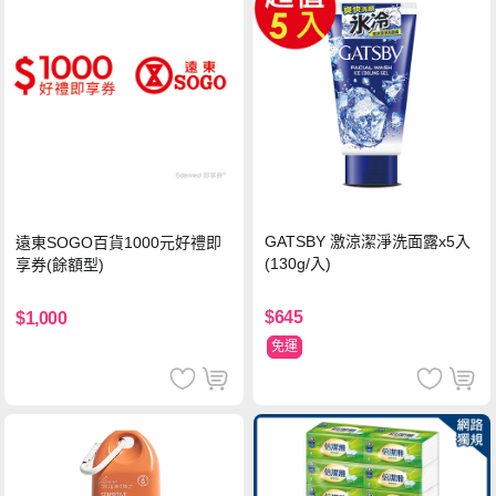
GATSBY 激涼潔淨洗面露x5入
遠東SOGO百貨1000元好禮即
(130g/入)
享券(餘額型)
$645
$1,000
免運