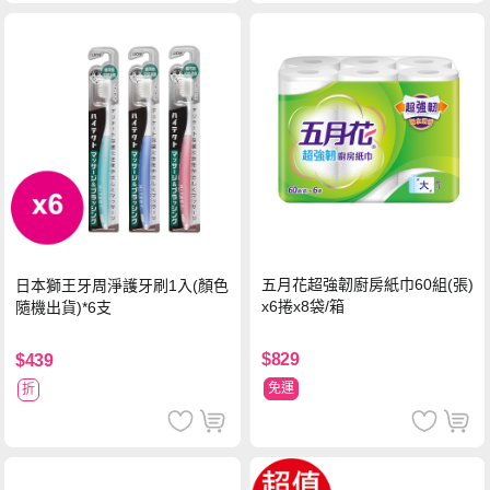
五月花超強韌廚房紙巾60組(張)
日本獅王牙周淨護牙刷1入(顏色
x6捲x8袋/箱
隨機出貨)*6支
$829
$439
免運
折