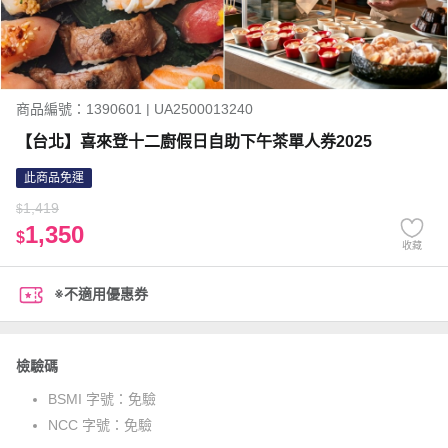
商品編號：1390601 | UA2500013240
【台北】喜來登十二廚假日自助下午茶單人券2025
此商品免運
1,419
$
1,350
$
收藏
※不適用優惠券
檢驗碼
BSMI 字號：
免驗
NCC 字號：
免驗