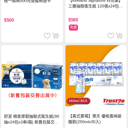
【Kirkland Signature 科克蘭】
統一超商500元虛擬商品卡
三層抽取衛生紙 120張x24包x1
串
$580
$500
免運
【美式賣場】樂天 優格風味碳
舒潔 棉柔厚韌抽取式衛生紙(90
酸飲(250mlx30入)
抽x24包x3串/箱) 新舊包裝交替
出貨