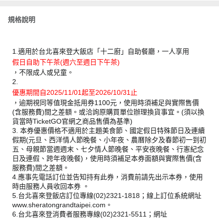
規格說明
1.適用於台北喜來登大飯店「十二廚」自助餐廳，一人享用
假日自助下午茶(週六至週日下午茶)
，不限成人或兒童。
2.
優惠期間自2025/11/01起至2026/10/31止
，逾期視同等值現金抵用券1100元，使用時須補足與實際售價
(含服務費)間之差額。或洽詢原購買單位辦理換貨事宜。(須以換
貨當時TicketGO官網之商品售價為基準)
3. 本券優惠價格不適用於主題美食節、國定假日特殊節日及連續
假期(元旦、西洋情人節晚餐、小年夜、農曆除夕及春節初一到初
五、母親節當週週末、七夕情人節晚餐、平安夜晚餐、行憲紀念
日及連假、跨年夜晚餐)，使用時須補足本券面額與實際售價(含
服務費)間之差額。
4.應事先電話訂位並告知持有此券，消費前請先出示本券，使用
時由服務人員收回本券 。
5.台北喜來登飯店訂位專線(02)2321-1818；線上訂位系統網址
www.sheratongrandtaipei.com。
6.台北喜來登消費者服務專線(02)2321-5511；網址