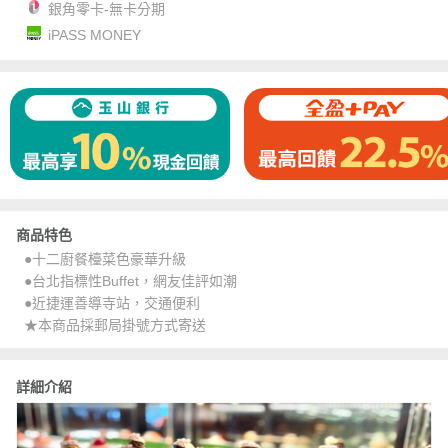
銀角零卡-無卡分期
iPASS MONEY
商品特色
●十二廚餐檯菜色豪華升級
●台北指標性Buffet，網友佳評如潮
●近捷運善導寺站，交通便利
★本商品採郵局掛號方式寄送
詳細介紹