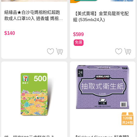
結緣品★白沙屯媽祖粉紅超跑
【美式賣場】金萱烏龍茶宅配
款成人口罩10入 過香爐 媽祖加
組 (535mlx24入)
持
$140
$599
免運