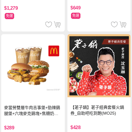
$649
$1,279
免運
免運
【荖子鍋】荖子經典套餐火鍋
麥當勞雙層牛肉吉事堡+勁辣鷄
券_自助吧吃到飽(MO25)
腿堡+六塊麥克鷄塊+焦糖奶茶
(冰)*2 好禮即享券
$428
$289