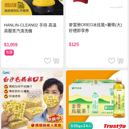
麥當勞OREO冰炫風+薯條(大)
HANLIN-CLEAN02 手持 高溫
好禮即享券
高壓蒸汽清洗機
$125
$1,059
免運