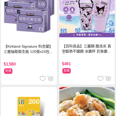
【百科良品】三麗鷗 酷洛米 真
【Kirkland Signature 科克蘭】
空斷熱不鏽鋼 冰霸杯 巨無霸鋼
三層抽取衛生紙 120張x24包x3
杯 保冰保溫飲料杯 隨行杯 900
串/箱
ml-信封款(贈手提杯套)
$491
$1,580
免運
免運