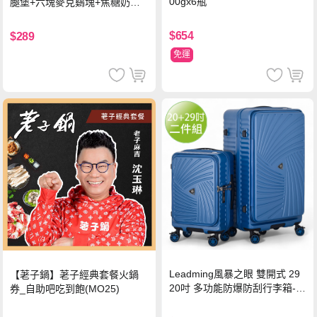
00gx6瓶
腿堡+六塊麥克鷄塊+焦糖奶茶
(冰)*2 好禮即享券
$654
$289
免運
Leadming風暴之眼 雙開式 29
【荖子鍋】荖子經典套餐火鍋
20吋 多功能防爆防刮行李箱-海
券_自助吧吃到飽(MO25)
軍藍