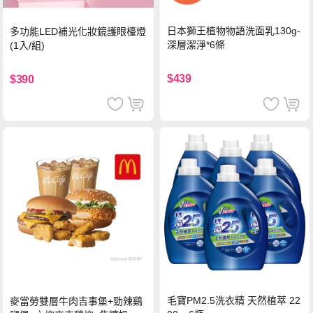
日本獅王植物物語洗面乳130g-
多功能LED補光化妝鏡護眼檯燈
深層潔淨*6條
(1入/組)
$439
$390
毛寶PM2.5洗衣精 天然植萃 22
麥當勞雙層牛肉吉事堡+勁辣鷄