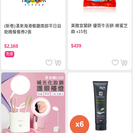
美雅宜蘭餅 優質牛舌餅-蜂蜜芝
(新卷)漢來海港餐廳南部平日自
麻 x15包
助晚餐餐券2張
$439
$2,168
免運