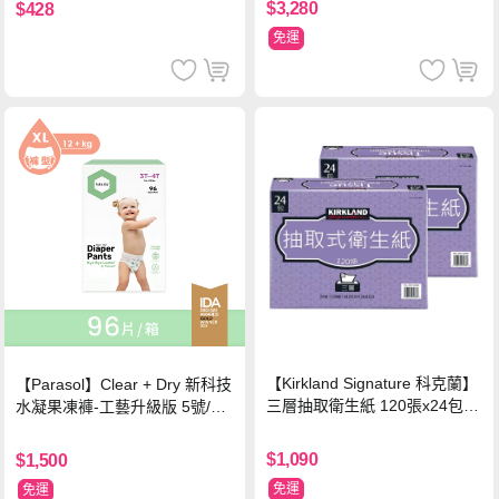
$3,280
$428
免運
【Kirkland Signature 科克蘭】
【Parasol】Clear + Dry 新科技
三層抽取衛生紙 120張x24包x2
水凝果凍褲-工藝升級版 5號/XL
串
超值禮盒組 (96片)
$1,090
$1,500
免運
免運