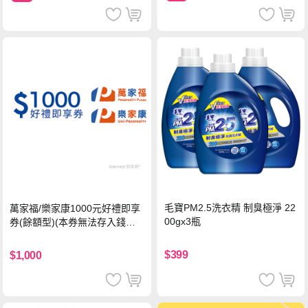
毛寶PM2.5洗衣精 制臭極淨 22
萬家福/樂家康1000元好禮即享
00gx3瓶
券(餘額型)(本券無法存入錢包
中使用)
$399
$1,000