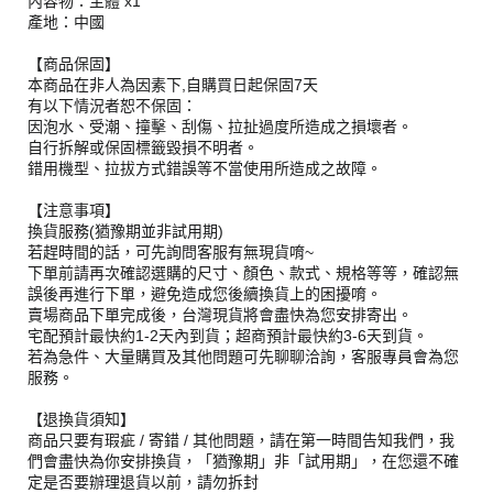
內容物：主體 x1
產地：中國
【商品保固】
本商品在非人為因素下,自購買日起保固7天
有以下情況者恕不保固：
因泡水、受潮、撞擊、刮傷、拉扯過度所造成之損壞者。
自行拆解或保固標籤毀損不明者。
錯用機型、拉拔方式錯誤等不當使用所造成之故障。
【注意事項】
換貨服務(猶豫期並非試用期)
若趕時間的話，可先詢問客服有無現貨唷~
下單前請再次確認選購的尺寸、顏色、款式、規格等等，確認無
誤後再進行下單，避免造成您後續換貨上的困擾唷。
賣場商品下單完成後，台灣現貨將會盡快為您安排寄出。
宅配預計最快約1-2天內到貨；超商預計最快約3-6天到貨。
若為急件、大量購買及其他問題可先聊聊洽詢，客服專員會為您
服務。
【退換貨須知】
商品只要有瑕疵 / 寄錯 / 其他問題，請在第一時間告知我們，我
們會盡快為你安排換貨，「猶豫期」非「試用期」，在您還不確
定是否要辦理退貨以前，請勿拆封