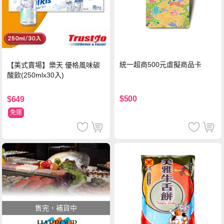
統一超商500元虛擬商品卡
【美式賣場】樂天 優格風味碳
酸飲(250mlx30入)
$500
$649
免運
售完，補貨中