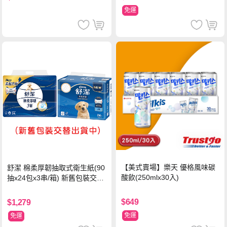
免運
【美式賣場】樂天 優格風味碳
舒潔 棉柔厚韌抽取式衛生紙(90
酸飲(250mlx30入)
抽x24包x3串/箱) 新舊包裝交替
出貨
$649
$1,279
免運
免運