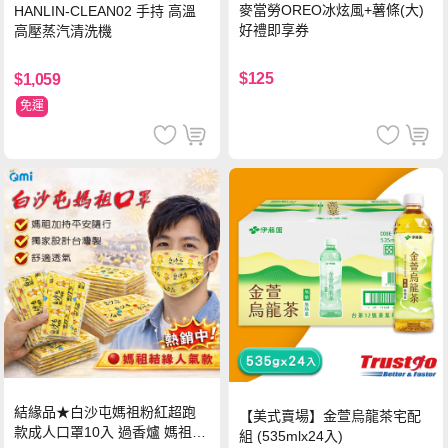
麥當勞OREO冰炫風+薯條(大)
HANLIN-CLEAN02 手持 高溫
好禮即享券
高壓蒸汽清洗機
$125
$1,059
免運
結緣品★白沙屯媽祖粉紅超跑
【美式賣場】金萱烏龍茶宅配
款成人口罩10入 過香爐 媽祖加
組 (535mlx24入)