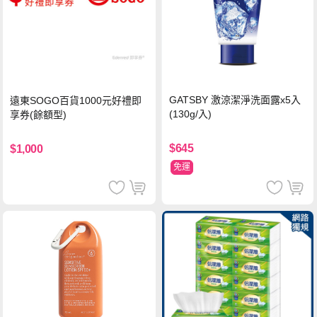
GATSBY 激涼潔淨洗面露x5入
遠東SOGO百貨1000元好禮即
(130g/入)
享券(餘額型)
$645
$1,000
免運