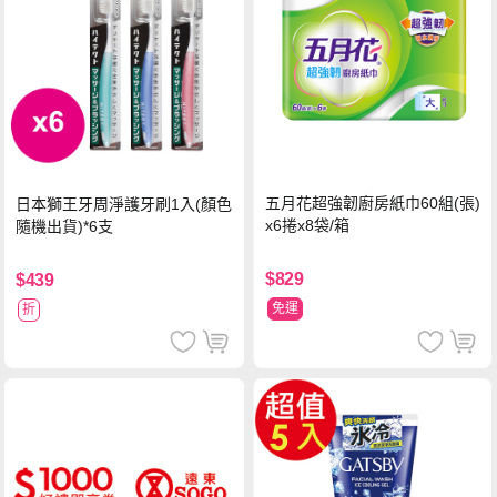
五月花超強韌廚房紙巾60組(張)
日本獅王牙周淨護牙刷1入(顏色
x6捲x8袋/箱
隨機出貨)*6支
$829
$439
免運
折