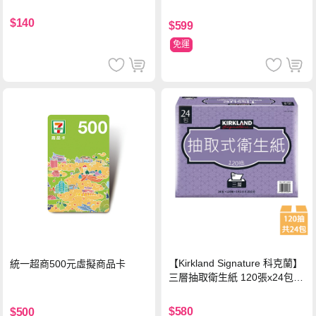
持
$140
$599
免運
【Kirkland Signature 科克蘭】
統一超商500元虛擬商品卡
三層抽取衛生紙 120張x24包x1
串
$580
$500