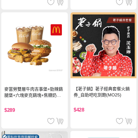
【荖子鍋】荖子經典套餐火鍋
麥當勞雙層牛肉吉事堡+勁辣鷄
券_自助吧吃到飽(MO25)
腿堡+六塊麥克鷄塊+焦糖奶茶
(冰)*2 好禮即享券
$428
$289