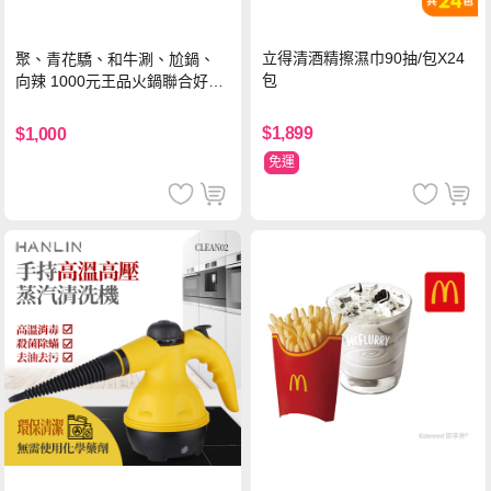
立得清酒精擦濕巾90抽/包X24
聚、青花驕、和牛涮、尬鍋、
包
向辣 1000元王品火鍋聯合好禮
即享券(一次抵用型)
$1,899
$1,000
免運