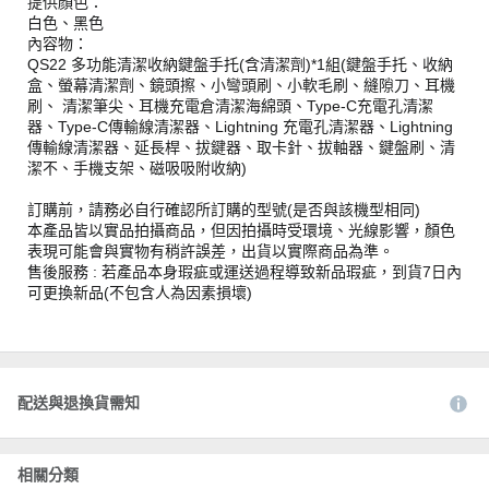
提供顏色：
白色、黑色
內容物：
QS22 多功能清潔收納鍵盤手托(含清潔劑)*1組(鍵盤手托、收納
盒、螢幕清潔劑、鏡頭擦、小彎頭刷、小軟毛刷、縫隙刀、耳機
刷、 清潔筆尖、耳機充電倉清潔海綿頭、Type-C充電孔清潔
器、Type-C傳輸線清潔器、Lightning 充電孔清潔器、Lightning
傳輸線清潔器、延長桿、拔鍵器、取卡針、拔軸器、鍵盤刷、清
潔不、手機支架、磁吸吸附收納)
訂購前，請務必自行確認所訂購的型號(是否與該機型相同)
本產品皆以實品拍攝商品，但因拍攝時受環境、光線影響，顏色
表現可能會與實物有稍許誤差，出貨以實際商品為準。
售後服務 : 若產品本身瑕疵或運送過程導致新品瑕疵，到貨7日內
可更換新品(不包含人為因素損壞)
配送與退換貨需知
相關分類