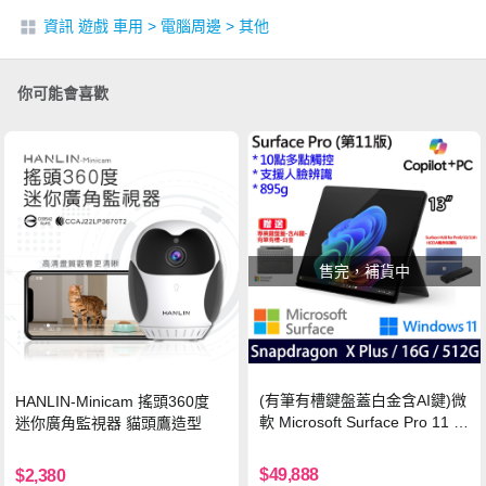
資訊 遊戲 車用
>
電腦周邊
>
其他
你可能會喜歡
售完，補貨中
(有筆有槽鍵盤蓋白金含AI鍵)微
HANLIN-Minicam 搖頭360度
軟 Microsoft Surface Pro 11 (S
迷你廣角監視器 貓頭鷹造型
napdragon X Plus/16G/512G)
石墨黑
$49,888
$2,380