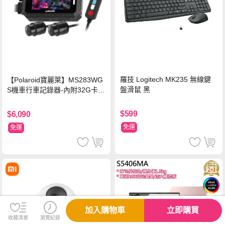
羅技 Logitech MK235 無線鍵
【Polaroid寶麗萊】MS283WG
盤滑鼠 黑
S機車行車記錄器-內附32G卡
(MS279WG升級款 新小蜂鷹)
$599
$6,090
免運
免運
加入購物車
立即購買
收藏清單
瀏覽紀錄