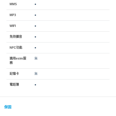
MMS
●
MP3
●
WIFI
●
免持擴音
●
NFC功能
●
適用esim服
無
務
記憶卡
無
電話簿
●
保固