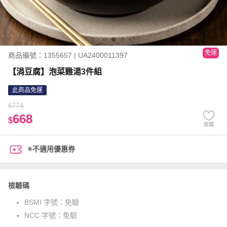
免運
商品編號：1355657 | UA2400011397
【涓豆腐】泡菜雞湯3件組
此商品免運
774
$
668
$
收藏
※不適用優惠券
檢驗碼
BSMI 字號：
免驗
NCC 字號：
免驗