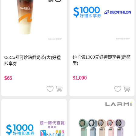
迪卡儂1000元好禮即享券(餘額
CoCo都可珍珠鮮奶茶(大)好禮
型)
即享券
$1,000
$65