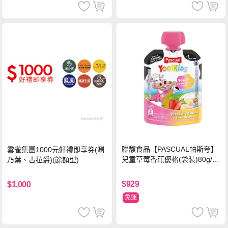
聯馥食品【PASCUAL帕斯夸】
雲雀集團1000元好禮即享券(涮
兒童草莓香蕉優格(袋裝)80g/袋
乃葉、古拉爵)(餘額型)
x24入
$929
$1,000
免運