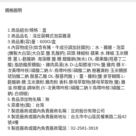
規格說明
1.商品組合/規格：盒
2.商品品名：涓豆腐韓式泡菜雞湯
3.商品重(容)量：600G/盒
4.內容物成分(如含有豬、牛成分請加註國別)：水、雞腿、泡菜
(醃製大白菜(大白菜.鹽.乳酸鈣).蒜頭.辣椒粉.蘋果.水.辣椒.玉米糖
漿.薑.L-麩酸鈉 .海藻糖.鹽.糖.醋酸鈉(無水).DL-蘋果酸(羥基丁二
酸).脂肪酸蔗糖酯)、雞肉高湯(水.D-山梨醇液70%.鹽.雞肉.糖.5’-
次黃嘌呤核磷酸二鈉.5’-鳥嘌呤核磷酸二鈉.樹薯澱粉.玉米糖膠.
琥珀酸二鈉.胺基乙酸.DL-胺基丙酸 )、薑、雞粉(鹽.麥芽糊精.L-
麩酸鈉.糖.玉米澱粉.雞肉粉.香料.酵母萃取物(酵母萃取物.鹽).雞
油.棕櫚油.調味劑.(5’-次黃嘌呤核磷酸二鈉.5’鳥嘌呤核磷酸二
鈉).白胡椒)
5.食品添加物名稱：無
6.原產地(國)：台灣
7.製造廠商或國內負責廠商名稱：豆府股份有限公司
8.製造廠商或國內負責廠商地址：台北市中山區民權東路二段42
號4樓
9.製造廠商或國內負責廠商電話：02-2581-3818