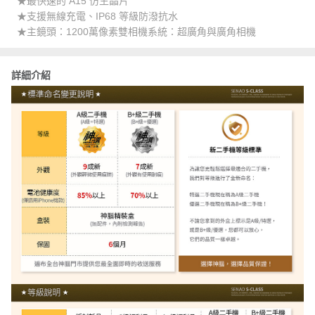
★最快速的 A15 仿生晶片
★支援無線充電、IP68 等級防潑抗水
★主鏡頭：1200萬像素雙相機系統：超廣角與廣角相機
詳細介紹