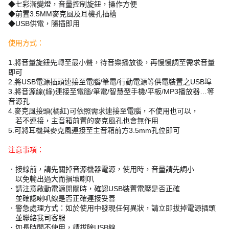
◆七彩漸變燈，音量控制旋鈕，操作方便
◆前置3.5MM麥克風及耳機孔插槽
◆USB供電，隨插即用
使用方式：
1.將音量旋鈕先轉至最小聲，待音樂播放後，再慢慢調至需求音量
即可
2.將USB電源插頭連接至電腦/筆電/行動電源等供電裝置之USB埠
3.將音源線(綠)連接至電腦/筆電/智慧型手機/平板/MP3播放器…等
音源孔
4.麥克風接頭(橘紅)可依照需求連接至電腦，不使用也可以，
若不連接，主音箱前置的麥克風孔也會無作用
5.可將耳機與麥克風連接至主音箱前方3.5mm孔位即可
注意事項：
．接線前，請先關掉音源機器電源，使用時，音量請先調小
以免輸出過大而損壞喇叭
．請注意啟動電源開關時，確認USB裝置電壓是否正確
並確認喇叭線是否正確連接妥善
．警急處理方式：如於使用中發現任何異狀，請立即拔掉電源插頭
並聯絡我司客服
．如長時間不使用，請拔除USB線