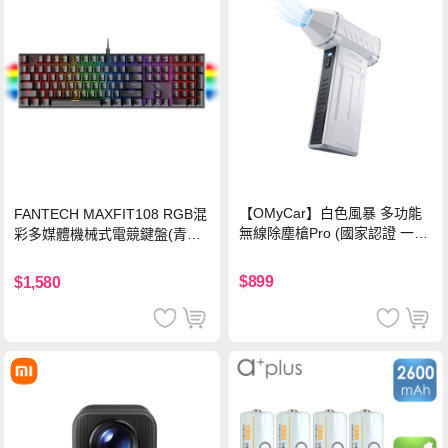
【OMyCar】白色風暴 多功能
FANTECH MAXFIT108 RGB混
無線除塵槍Pro (國家認證 一年
彩多媒體機械式電競鍵盤(青軸)
保固) 充氣洗車 暴力渦輪風扇
有線鍵盤(中文版)
手持強力風槍 暴力吹風
$899
$1,580