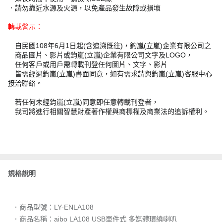
．請勿靠近水源及火源，以免產品發生故障或損壞
轉載警示：
自民國108年6月1日起(含追溯既往)，鈞嵐(立嵐)企業有限公司之
商品圖片、影片或鈞嵐(立嵐)企業有限公司文字及LOGO，
任何客戶或用戶需轉載刊登任何圖片、文字、影片
皆需經過鈞嵐(立嵐)書面同意，如有需求請與鈞嵐(立嵐)客服中心
接洽聯絡。
若任何未經鈞嵐(立嵐)同意即任意轉載刊登者，
我司將進行相關智慧財產著作權與商標權及商業法的追訴權利。
規格說明
．商品型號：LY-ENLA108
．商品名稱：aibo LA108 USB單件式 多媒體環繞喇叭