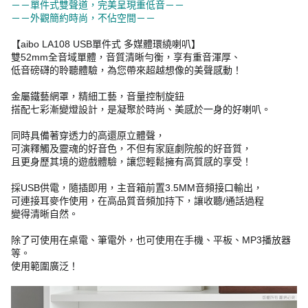
－－單件式雙聲道，完美呈現重低音－－
－－外觀簡約時尚，不佔空間－－
【aibo LA108 USB單件式 多媒體環繞喇叭】
雙52mm全音域單體，音質清晰勻衡，享有重音渾厚、
低音磅礴的聆聽體驗，為您帶來超越想像的美聲感動！
金屬鐵藝網罩，精細工藝，音量控制旋鈕
搭配七彩漸變燈設計，是凝聚於時尚、美感於一身的好喇叭。
同時具備著穿透力的高還原立體聲，
可演釋觸及靈魂的好音色，不但有家庭劇院般的好音質，
且更身歷其境的遊戲體驗，讓您輕鬆擁有高質感的享受！
採USB供電，隨插即用，主音箱前置3.5MM音頻接口輸出，
可連接耳麥作使用，在高品質音頻加持下，讓收聽/通話過程
變得清晰自然。
除了可使用在桌電、筆電外，也可使用在手機、平板、MP3播放器
等。
使用範圍廣泛！