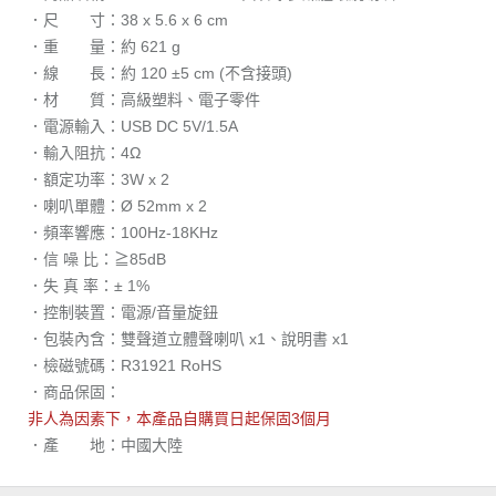
．尺 寸：38 x 5.6 x 6 cm
．重 量：約 621 g
．線 長：約 120 ±5 cm (不含接頭)
．材 質：高級塑料、電子零件
．電源輸入：USB DC 5V/1.5A
．輸入阻抗：4Ω
．額定功率：3W x 2
．喇叭單體：Ø 52mm x 2
．頻率響應：100Hz-18KHz
．信 噪 比：≧85dB
．失 真 率：± 1%
．控制裝置：電源/音量旋鈕
．包裝內含：雙聲道立體聲喇叭 x1、說明書 x1
．檢磁號碼：R31921 RoHS
．商品保固：
非人為因素下，本產品自購買日起保固3個月
．產 地：中國大陸