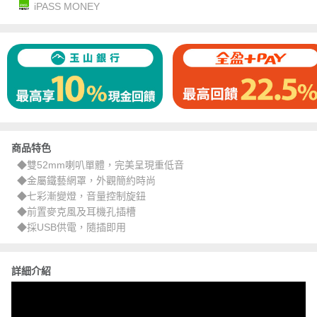
iPASS MONEY
商品特色
◆雙52mm喇叭單體，完美呈現重低音
◆金屬鐵藝網罩，外觀簡約時尚
◆七彩漸變燈，音量控制旋鈕
◆前置麥克風及耳機孔插槽
◆採USB供電，隨插即用
詳細介紹