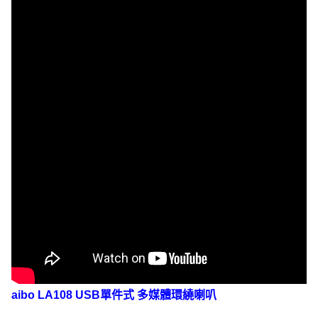
aibo LA108 USB單件式 多媒體環繞喇叭