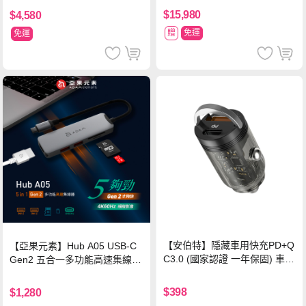
$15,980
$4,580
贈
免運
免運
【安伯特】隱藏車用快充PD+Q
【亞果元素】Hub A05 USB-C
C3.0 (國家認證 一年保固) 車充
Gen2 五合一多功能高速集線
PD快充 車用充電器
器-灰
$398
$1,280