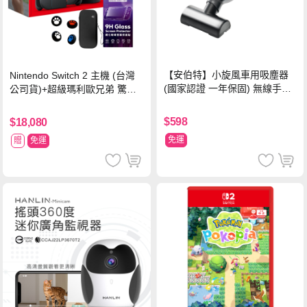
【安伯特】小旋風車用吸塵器
Nintendo Switch 2 主機 (台灣
(國家認證 一年保固) 無線手持
公司貨)+超級瑪利歐兄弟 驚奇
車家兩用 強勁吸力 USB充電-
同遊鈴鈴公園 中文版+瑪利歐網
黑色
球 狂熱 中文版
$598
$18,080
免運
贈
免運