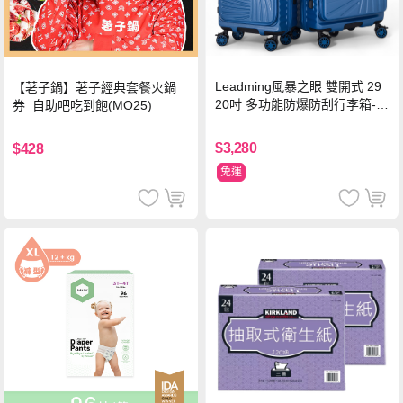
Leadming風暴之眼 雙開式 29
【荖子鍋】荖子經典套餐火鍋
20吋 多功能防爆防刮行李箱-海
券_自助吧吃到飽(MO25)
軍藍
$3,280
$428
免運