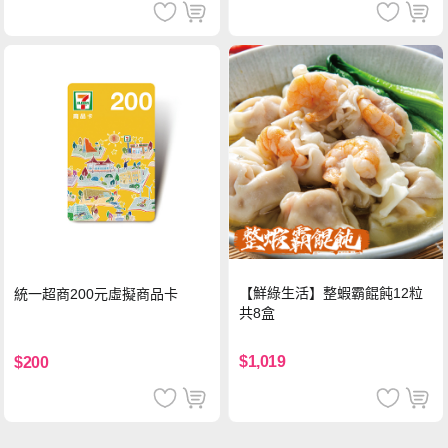
【鮮綠生活】整蝦霸餛飩12粒
統一超商200元虛擬商品卡
共8盒
$1,019
$200