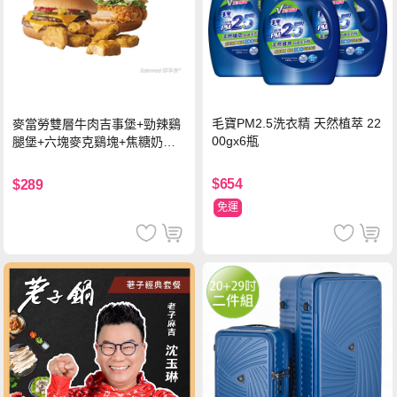
毛寶PM2.5洗衣精 天然植萃 22
麥當勞雙層牛肉吉事堡+勁辣鷄
00gx6瓶
腿堡+六塊麥克鷄塊+焦糖奶茶
(冰)*2 好禮即享券
$654
$289
免運