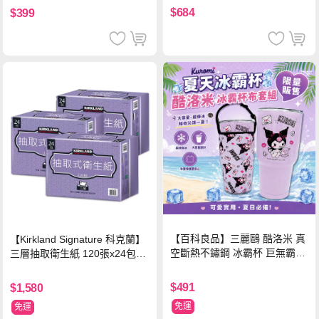
$684
$399
【百科良品】三麗鷗 酷洛米 真
【Kirkland Signature 科克蘭】
空斷熱不鏽鋼 冰霸杯 巨無霸鋼
三層抽取衛生紙 120張x24包x3
杯 保冰保溫飲料杯 隨行杯 900
串/箱
ml-信封款(贈手提杯套)
$491
$1,580
免運
免運