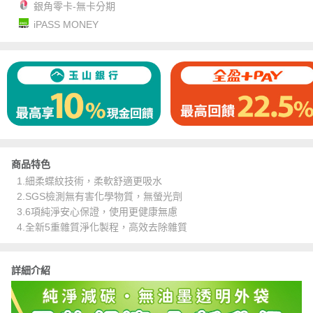
銀角零卡-無卡分期
iPASS MONEY
商品特色
1.細柔蝶紋技術，柔軟舒適更吸水
2.SGS檢測無有害化學物質，無螢光劑
3.6項純淨安心保證，使用更健康無慮
4.全新5重雜質淨化製程，高效去除雜質
詳細介紹