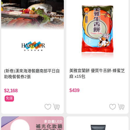
美雅宜蘭餅 優質牛舌餅-蜂蜜芝
(新卷)漢來海港餐廳南部平日自
麻 x15包
助晚餐餐券2張
$439
$2,168
免運