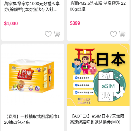
毛寶PM2.5洗衣精 制臭極淨 22
萬家福/樂家康1000元好禮即享
00gx3瓶
券(餘額型)(本券無法存入錢包
中使用)
$399
$1,000
【AOTEX】eSIM日本7天無限
【春風】一秒抽取式廚房紙巾1
高速網路吃到飽兌換券(MO)
20抽x3包x4串