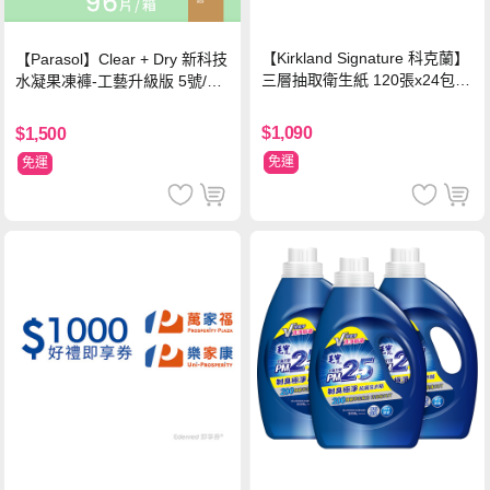
【Kirkland Signature 科克蘭】
【Parasol】Clear + Dry 新科技
三層抽取衛生紙 120張x24包x2
水凝果凍褲-工藝升級版 5號/XL
串
超值禮盒組 (96片)
$1,090
$1,500
免運
免運