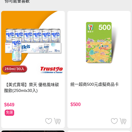
你可能會喜歡
統一超商500元虛擬商品卡
【美式賣場】樂天 優格風味碳
酸飲(250mlx30入)
$500
$649
免運