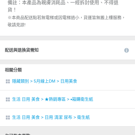
備註：本產品為親膚消耗品、一經拆封使用、不得退
貨！
※本商品配送點若無電梯或因電梯過小，貨運皆無搬上樓服務，
敬請見諒!
配送與退換貨需知
相關分類
隱藏類別
>
5月線上DM
>
日用美食
生活 日用 美食
>
★熱銷專區
>
▪︎箱購衛生紙
生活 日用 美食
>
日用 清潔 尿布
>
衛生紙