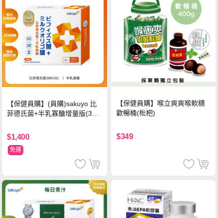
【保健員購】喉立爽爽喉軟糖
【保健員購】(員購)sakuyo 比
歡暢桶(枇杷)
菲德氏菌+半乳寡醣增量版(30
條_盒)
$349
$1,400
免運