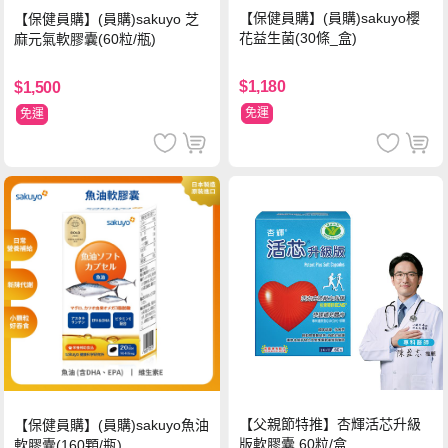
【保健員購】(員購)sakuyo櫻
【保健員購】(員購)sakuyo 芝
花益生菌(30條_盒)
麻元氣軟膠囊(60粒/瓶)
$1,180
$1,500
免運
免運
【父親節特推】杏輝活芯升級
【保健員購】(員購)sakuyo魚油
版軟膠囊 60粒/盒
軟膠囊(160顆/瓶)