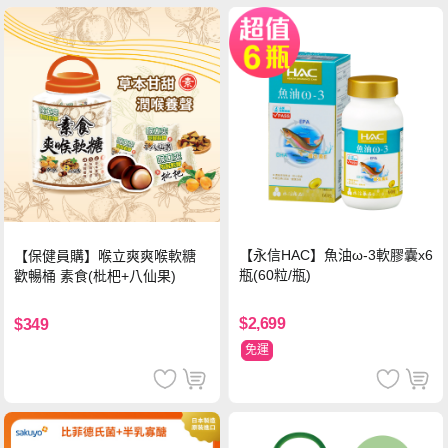
【永信HAC】魚油ω-3軟膠囊x6
【保健員購】喉立爽爽喉軟糖
瓶(60粒/瓶)
歡暢桶 素食(枇杷+八仙果)
$2,699
$349
免運