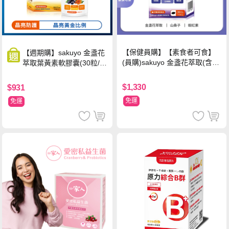
【保健員購】【素食者可食】
【週期購】sakuyo 金盞花
(員購)sakuyo 金盞花萃取(含葉
萃取葉黃素軟膠囊(30粒/
黃素)素食軟膠囊(食品)(30顆/
瓶)
瓶)
$1,330
$931
免運
免運