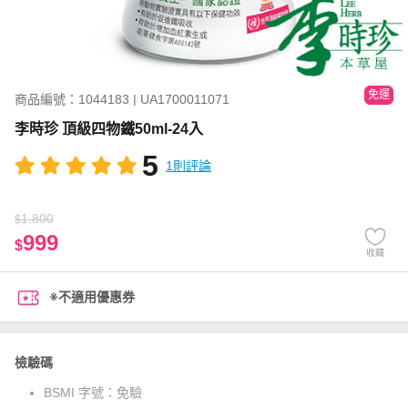
免運
商品編號：1044183 | UA1700011071
李時珍 頂級四物鐵50ml-24入
5
1則評論
1,800
$
999
$
收藏
※不適用優惠券
檢驗碼
BSMI 字號：
免驗