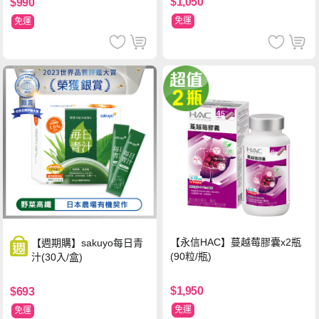
$1,050
$990
免運
免運
【永信HAC】蔓越莓膠囊x2瓶
【週期購】sakuyo每日青
(90粒/瓶)
汁(30入/盒)
$1,950
$693
免運
免運