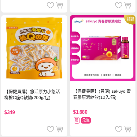
【保健員購】(員購) sakuyo 青
【保健員購】悠活原力小悠活
春膠原濃縮飲(10入/箱)
柳橙C脆Q軟糖(200g/包)
$1,680
$349
贈
免運