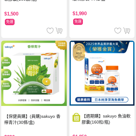
$1,990
$1,500
免運
免運
【週期購】sakuyo 魚油軟
【保健員購】(員購)sakuyo 香
膠囊(160粒/瓶)
檸青汁(30條/盒)