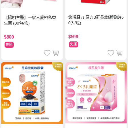
悠活原力 原力B群長效緩釋錠(6
【陽明生醫】一家人愛密私益
0入/瓶)
生菌 (30包/盒)
$599
$800
免運
免運