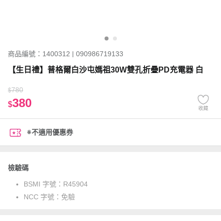
商品編號：1400312 | 090986719133
【生日禮】普格爾白沙屯媽祖30W雙孔折疊PD充電器 白
780
$
380
$
收藏
※不適用優惠券
檢驗碼
BSMI 字號：
R45904
NCC 字號：
免驗