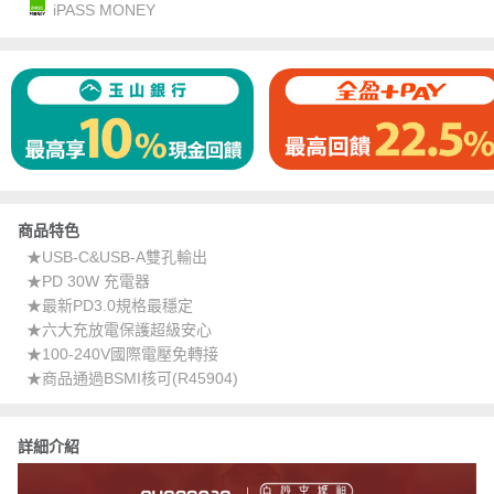
iPASS MONEY
商品特色
★USB-C&USB-A雙孔輸出
★PD 30W 充電器
★最新PD3.0規格最穩定
★六大充放電保護超級安心
★100-240V國際電壓免轉接
★商品通過BSMI核可(R45904)
詳細介紹