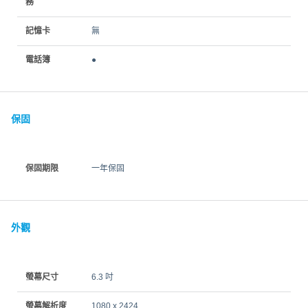
務
記憶卡
無
電話簿
●
保固
保固期限
一年保固
外觀
螢幕尺寸
6.3 吋
螢幕解析度
1080 x 2424