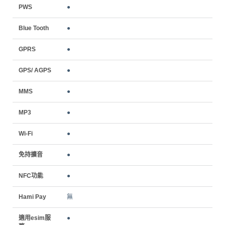
PWS
●
Blue Tooth
●
GPRS
●
GPS/ AGPS
●
MMS
●
MP3
●
Wi-Fi
●
免持擴音
●
NFC功能
●
Hami Pay
無
適用esim服
●