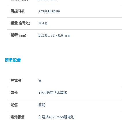
觸控面板
Actua Display
重量(含電池)
204 g
體積(mm)
152.8 x 72 x 8.6 mm
標準配備
充電器
無
其他
IP68 防塵抗水等級
配備
簡配
電池容量
內建式4970mAh鋰電池