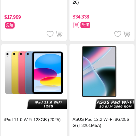
26)
$34,338
$17,999
贈
免運
免運
ASUS Pad 12.2 Wi-Fi 8G/256
iPad 11.0 WiFi 128GB (2025)
G (T3201M5A)