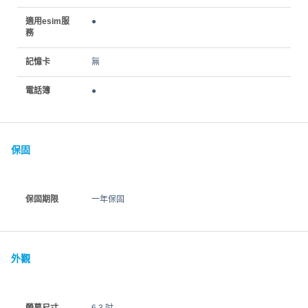
適用esim服
●
務
記憶卡
無
電話簿
●
保固
保固期限
一年保固
外觀
螢幕尺寸
6.3 吋