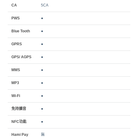
CA
5CA
PWS
●
Blue Tooth
●
GPRS
●
GPS/ AGPS
●
MMS
●
MP3
●
Wi-Fi
●
免持擴音
●
NFC功能
●
Hami Pay
無