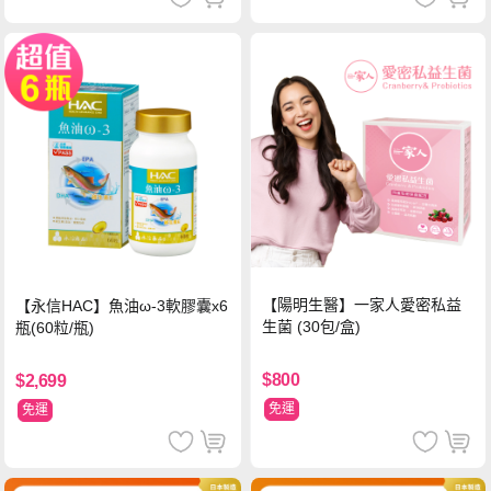
【陽明生醫】一家人愛密私益
【永信HAC】魚油ω-3軟膠囊x6
生菌 (30包/盒)
瓶(60粒/瓶)
$800
$2,699
免運
免運