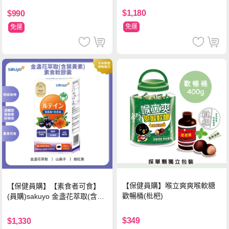
$1,180
$990
免運
免運
【保健員購】喉立爽爽喉軟糖
【保健員購】【素食者可食】
歡暢桶(枇杷)
(員購)sakuyo 金盞花萃取(含葉
黃素)素食軟膠囊(食品)(30顆/
瓶)
$349
$1,330