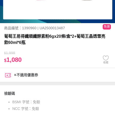
免運
商品編號：1390960 | UA2500013487
葡萄王易得纖順纖酵素粉6gx20條/盒*2+葡萄王晶透雪亮
飲60ml*6瓶
1,998
$
1,080
$
收藏
※不適用優惠券
檢驗碼
BSMI 字號：
免驗
NCC 字號：
免驗