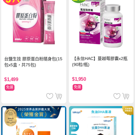
【永信HAC】蔓越莓膠囊x2瓶
台鹽生技 膠原蛋白粉隨身包(15
(90粒/瓶)
包x5盒，共75包)
$1,950
$1,499
免運
免運