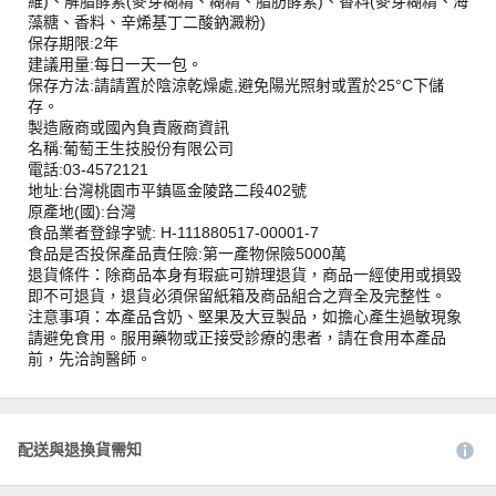
維)、解脂酵素(麥芽糊精、糊精、脂肪酵素)、香料(麥芽糊精、海
藻糖、香料、辛烯基丁二酸鈉澱粉)
保存期限:2年
建議用量:每日一天一包。
保存方法:請請置於陰涼乾燥處,避免陽光照射或置於25°C下儲
存。
製造廠商或國內負責廠商資訊
名稱:葡萄王生技股份有限公司
電話:03-4572121
地址:台灣桃園市平鎮區金陵路二段402號
原產地(國):台灣
食品業者登錄字號: H-111880517-00001-7
食品是否投保產品責任險:第一產物保險5000萬
退貨條件：除商品本身有瑕疵可辦理退貨，商品一經使用或損毀
即不可退貨，退貨必須保留紙箱及商品組合之齊全及完整性。
注意事項：本產品含奶、堅果及大豆製品，如擔心產生過敏現象
請避免食用。服用藥物或正接受診療的患者，請在食用本產品
前，先洽詢醫師。
配送與退換貨需知