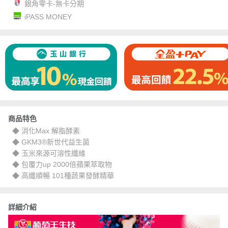
銀角零卡-無卡分期
iPASS MONEY
商品特色
◆ 消化Max 解脂酵素
◆ GKM3®新世代益生菌
◆ 玉米來源可溶性纖維
◆ 包覆力up 2000倍蘋果萃取物
◆ 高纖順暢 101種蔬果發酵精華
詳細介紹