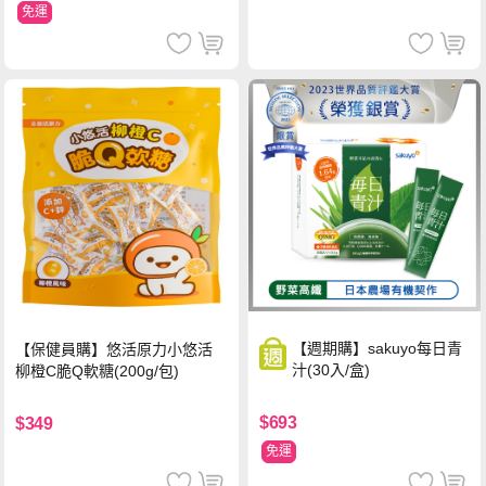
免運
【週期購】sakuyo每日青
【保健員購】悠活原力小悠活
汁(30入/盒)
柳橙C脆Q軟糖(200g/包)
$693
$349
免運