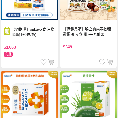
【保健員購】喉立爽爽喉軟糖
【週期購】sakuyo 魚油軟
歡暢桶 素食(枇杷+八仙果)
膠囊(160粒/瓶)
$349
$1,050
免運