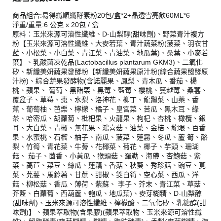
商品組合:易得纖順纖酵素粉20包/盒*2+晶透雪亮飲60ML*6
淨重/重量:6 公克 x 20包 / 盒
原料：玉米來源可溶性纖維、D-山梨醇(甜味劑)、野菜青汁複方
粉【玉米來源可溶性纖維、大麥若葉、青汁蔬菜粉(菠菜、羽衣甘
藍、小松菜、小白菜、青江菜、青油菜、地瓜葉)、桑葉、小麥若
葉】、乳酸菌凍乾品(Lactobacillus plantarum GKM3)、二氧化
矽、新纖美妍蔬果發酵粉【新纖美妍蔬果原汁粉(綜合蔬果醱酵原
汁粉)、綜合蔬果發酵物(含諾麗果、鳳梨、青木瓜、番茄、楊
桃、蘋果、 葡萄、黑醋栗、黑莓、藍莓、櫻桃、蔓越莓、桑葚、
覆盆子、草莓、棗、水梨、洛神花、柳丁、龍鬚菜、山藥、香
蕉、葡萄柚、芭樂、檸檬、橘子、皇宮菜、苦瓜、黑木耳、綠
茶、哈密瓜、胡蘿蔔、枇杷果、火龍果、枸杞、杏桃、橄欖、銀
耳、大白菜、青椒、無花果、鴻喜菇、油菜、金桔、龍眼、百香
果、水蜜桃、石榴、柚子、南瓜、菠菜、蓮霧、冬瓜、蘆 筍、酪
梨、竹筍、青花菜、牛蒡、花椰菜、菊花、椰子、芋頭、珊瑚
菇、 茄子、茴香、小黃瓜、猴頭菇、羅勒、海帶、杏鮑菇、紫
菜、萵苣、菜豆、絲瓜、蓮藕、香菇、秋葵、秀珍菇、豌豆、莧
菜、芫荽、馬鈴薯、甘蔗、甜椒、筊白筍、空心菜、西瓜、洋
菇、柳松菇、香瓜、薄荷、紫蘇、 李子、芥末、青江菜、草菇、
芥藍、白蘿蔔、西葫蘆、匏瓜、地瓜葉)、麥芽糊精、D-山梨醇
(甜味劑)、玉米來源可溶性纖維、檸檬酸、二氧化矽、乳糖醇(甜
味劑)】、蘋果萃取物(含果膠)(蘋果萃取物、玉米來源可溶性纖