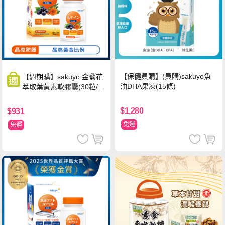
【保健員購】(員購)sakuyo魚
【週期購】sakuyo 金盞花
油DHA果凍(15條)
萃取葉黃素軟膠囊(30粒/
瓶)
$1,280
$931
免運
免運