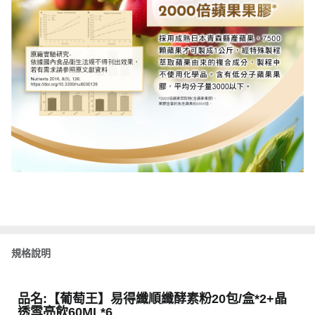
規格說明
品名:【葡萄王】易得纖順纖酵素粉20包/盒*2+晶
透雪亮飲60ML*6