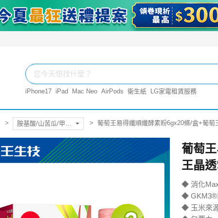
iPhone17
iPad
Mac Neo
AirPods
衛生紙
LG家電租賃服務
葡萄王易得纖順纖酵素粉6gx20條/盒+葡萄王
胺基酸/山苦瓜/甲殼素/酵素
葡萄王
王晶透
◆ 消化Ma
◆ GKM
◆ 玉米來