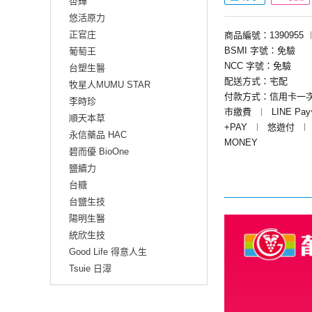
杏輝
悠活原力
正官庄
商品編號：1390955
BSMI 字號：免驗
葡萄王
NCC 字號：免驗
台塑生醫
配送方式：宅配
牧星人MUMU STAR
付款方式：信用卡一
李時珍
市繳費
︱
LINE Pa
順天本草
+PAY
︱
悠遊付
︱
永信藥品 HAC
MONEY
碧而優 BioOne
鹽續力
台糖
台鹽生技
陽明生醫
統欣生技
Good Life 得意人生
Tsuie 日濢