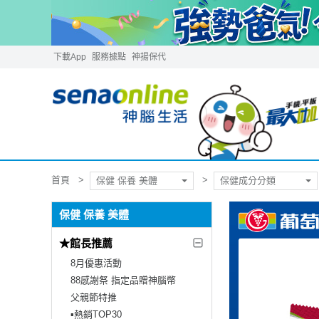
下載App
服務據點
神揚保代
首頁
保健 保養 美體
保健成分分類
保健 保養 美體
★館長推薦
8月優惠活動
88感謝祭 指定品贈神腦幣
父親節特推
▪︎熱銷TOP30