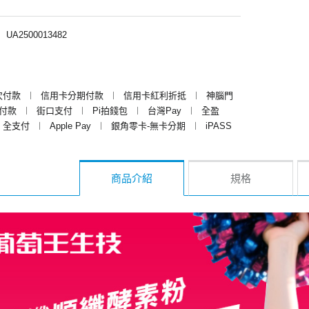
︱
UA2500013482
次付款
︱
信用卡分期付款
︱
信用卡紅利折抵
︱
神腦門
y付款
︱
街口支付
︱
Pi拍錢包
︱
台灣Pay
︱
全盈
全支付
︱
Apple Pay
︱
銀角零卡-無卡分期
︱
iPASS
商品介紹
規格