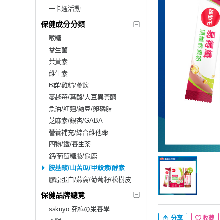
一卡通活動
保健成分分類
喉糖
益生菌
葉黃素
維生素
B群/雞精/蔘飲
蔓越苺/葉酸/大豆異黃酮
魚油/紅麴/納豆/卵磷脂
芝麻素/銀杏/GABA
營養補充/綜合維他命
四物/鐵/養生茶
鈣/葡萄糖胺/龜鹿
胺基酸/山苦瓜/甲殼素/酵素
膠原蛋白/燕窩/葡萄籽/松樹皮
保健品牌總覽
sakuyo 究極の栄養學
分享
收藏