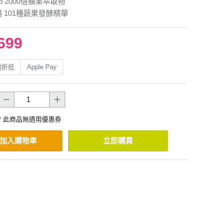
p 2000倍蘋果萃取物
 101種蔬果發酵精華
699
利折抵
Apple Pay
* 此商品無適用優惠券
加入購物車
立即購買