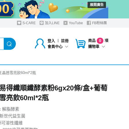
展開廣告
S-CARE
加入LINE
YouTube
FB粉絲團
商品
項
登入
︱
註冊
0
購物車
會員中心
晶透雪亮飲60ml*2瓶
易得纖順纖酵素粉6gx20條/盒+葡萄
雪亮飲60ml*2瓶
x 解脂酵素
3®新世代益生菌
源可溶性纖維