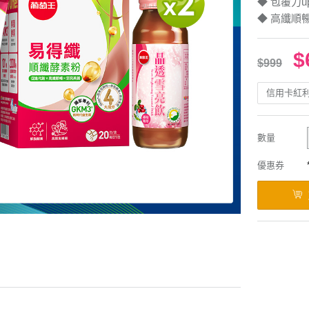
◆ 包覆力u
◆ 高纖順暢
$
$999
信用卡紅
數量
優惠券